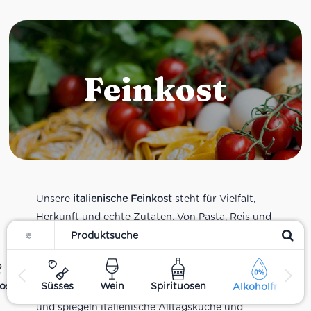
Feinkost
Unsere
italienische Feinkost
steht für Vielfalt,
Herkunft und echte Zutaten. Von Pasta, Reis und
Filter
Tomatensaucen über Olivenöl, Antipasti und
Pesto bis zu Balsamico und Spezialitäten aus
verschiedenen Regionen Italiens. Alle Produkte
ost
Süsses
Wein
Spirituosen
Alkoholfrei
sind Teil unseres realen Supermarkt-Sortiments
und spiegeln italienische Alltagsküche und