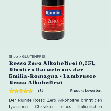
Shop
>
GLUTENFREI
Rosso Zero Alkoholfrei 0,75l,
Riunite • Rotwein aus der
Emilia-Romagna • Lambrusco
Rosso Alkoholfrei
8
Bewertet mit
8
Der Riunite Rosso Zero Alkoholfrei bringt den
4.88
von 5,
basierend
typischen Charakter eines italienischen
auf