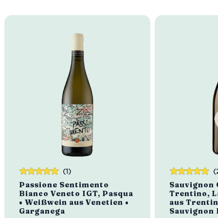
(1)
(
Bewertet
Bewertet
Passione Sentimento
Sauvignon 
mit
5.00
von
mit
5.00
von
Bianco Veneto IGT, Pasqua
Trentino, L
5
5
• Weißwein aus Venetien •
aus Trentin
Garganega
Sauvignon 