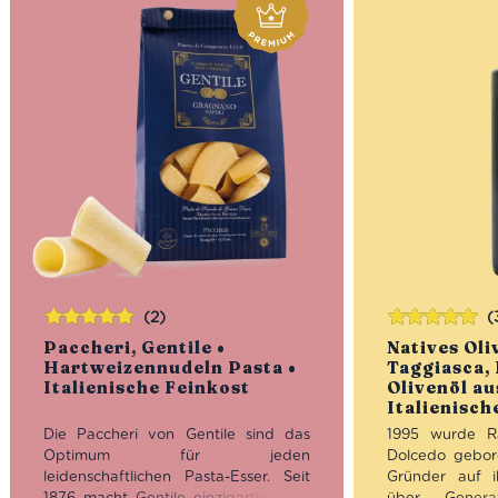
(2)
(
Bewertet
Bewertet
Paccheri, Gentile •
Natives Oli
mit
5.00
von
mit
5.00
von
Hartweizennudeln Pasta •
Taggiasca, 
5
5
Italienische Feinkost
Olivenöl au
Italienisch
Die Paccheri von Gentile sind das
1995 wurde Ra
Optimum für jeden
Dolcedo gebor
leidenschaftlichen Pasta-Esser. Seit
Gründer auf i
1876 macht Gentile einzigartig gute
über Genera