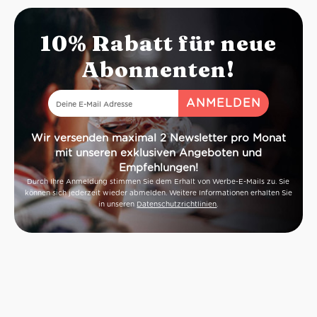
Reflexen
Geruch:
Ho
10% Rabatt für neue
Pfirsich, exo
Geschmac
Abonnenten!
vollmundig, 
Servierte
Wir versenden maximal 2 Newsletter pro Monat
mit unseren exklusiven Angeboten und
Empfehlungen!
Durch Ihre Anmeldung stimmen Sie dem Erhalt von Werbe-E-Mails zu. Sie
können sich jederzeit wieder abmelden. Weitere Informationen erhalten Sie
in unseren
Datenschutzrichtlinien
.