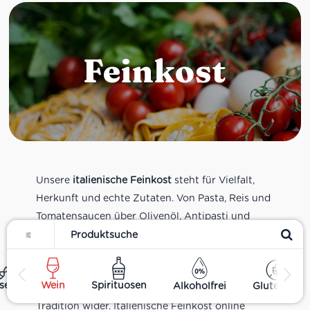
Feinkost
Unsere
italienische Feinkost
steht für Vielfalt,
Herkunft und echte Zutaten. Von Pasta, Reis und
Tomatensaucen über Olivenöl, Antipasti und
Filter
Pesto bis zu Balsamico und Spezialitäten aus
verschiedenen Regionen Italiens. Alle Produkte
sind Teil unseres realen Supermarkt-Sortiments
ses
Wein
Spirituosen
Alkoholfrei
Glutenfrei
und spiegeln italienische Alltagsküche und
Tradition wider. Italienische Feinkost online