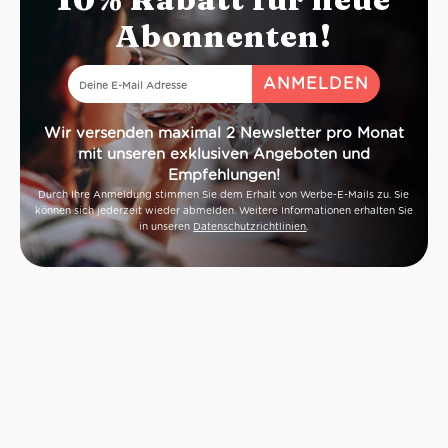
Abonnenten!
Wir versenden maximal 2 Newsletter pro Monat
mit unseren exklusiven Angeboten und
Empfehlungen!
Durch Ihre Anmeldung stimmen Sie dem Erhalt von Werbe-E-Mails zu. Sie
können sich jederzeit wieder abmelden. Weitere Informationen erhalten Sie
in unseren
Datenschutzrichtlinien
.