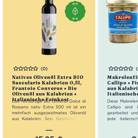
(0)
Bewertet
Bewertet
Natives Olivenöl Extra BIO
Makrelenfil
Saecularis Kalabrien 0,5l,
Callipo • F
Frantoio Converso • Bio
aus Kalabri
Olivenöl aus Kalabrien •
Italienisch
Italienische Feinkost
Das reinsortige Bio Olivenöl Dolce di
Diese Makrelenf
Rossano nativ Extra 500 ml ist ein
Callipo sind
mehrfach ausgezeichnetes Olivenöl
gearbeitet un
aus Kalabrien. Sein Geschmack ist
jede italieni
mittelfruchtig mit Mandelnoten,
genussfertig 
ausgewogen in den
vielseitig ei
Geschmacksempfindungen und mit
frischen Sala