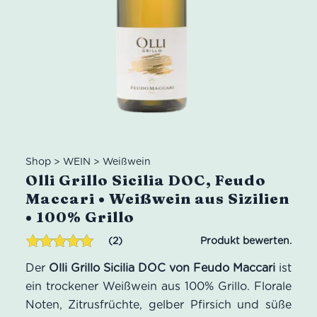
Shop
>
WEIN
>
Weißwein
Olli Grillo Sicilia DOC, Feudo
Maccari • Weißwein aus Sizilien
• 100% Grillo
2
Bewertet mit
2
Der
Olli Grillo Sicilia DOC von Feudo Maccari
ist
5.00
von 5,
basierend
ein trockener Weißwein aus 100% Grillo. Florale
auf
Noten, Zitrusfrüchte, gelber Pfirsich und süße
Kundenbewertungen