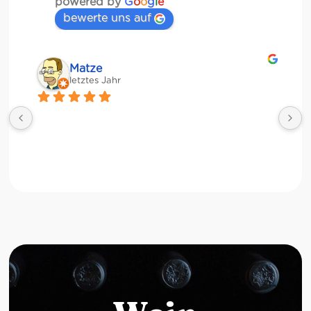
powered by
G
o
o
g
l
e
bewerte uns auf
Matze
letztes Jahr