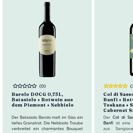
computergesteuerte Temperaturen,
aber in voller Achtung der
Traditionen und der mit all ihrer
Leidenschaft der über Generationen
gewonnenen Erfahrung.
Mengenrabatt: erhalte beim Kauf
von 3 nativen Olivenölen Extra 12%
Rabatt pro Artikel
(0)
(
Bewertet
Bewertet
Barolo DOCG 0,75L,
Col di Sass
mit
5.00
von
Batasiolo • Rotwein aus
Banfi • Rot
5
dem Piemont • Nebbiolo
Toskana • 
Cabernet S
Der Batasiolo Barolo malt im Glas ein
Der
Col di Sa
tiefes Granatrot. Die Nebbiolo Traube
Banfi
ist eine 
verbreitet ein charmantes Bouquet
aus Sangiov