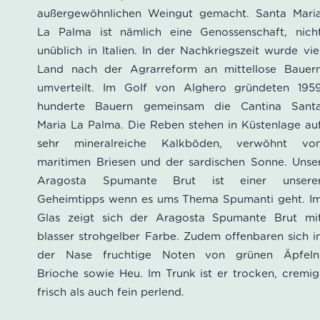
basierend
außergewöhnlichen Weingut gemacht. Santa Mari
auf
La Palma ist nämlich eine Genossenschaft, nich
Kundenbewertungen
unüblich in Italien. In der Nachkriegszeit wurde vie
Land nach der Agrarreform an mittellose Bauer
umverteilt.
Im Golf von Alghero gründeten 195
hunderte Bauern gemeinsam die Cantina Sant
Maria La Palma. Die Reben stehen in Küstenlage au
sehr mineralreiche Kalkböden, verwöhnt vo
maritimen Briesen und der sardischen Sonne. Unse
Aragosta Spumante Brut ist einer unsere
Geheimtipps wenn es ums Thema Spumanti geht. I
Glas zeigt sich der Aragosta Spumante Brut mi
blasser strohgelber Farbe. Zudem offenbaren sich i
der Nase fruchtige Noten von grünen Äpfeln
Brioche sowie Heu. Im Trunk ist er trocken, cremig
frisch als auch fein perlend.