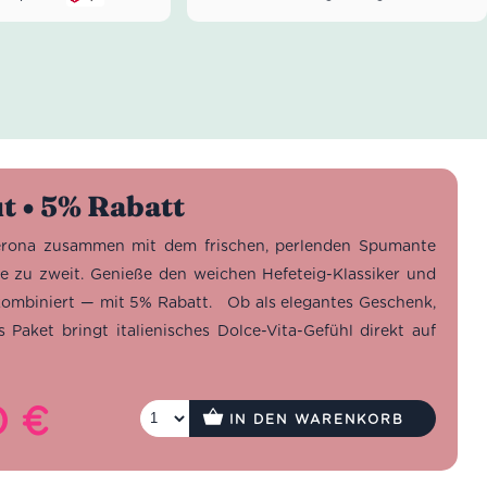
t • 5% Rabatt
 Verona zusammen mit dem frischen, perlenden Spumante
e zu zweit. Genieße den weichen Hefeteig-Klassiker und
t kombiniert — mit 5% Rabatt. Ob als elegantes Geschenk,
Paket bringt italienisches Dolce-Vita-Gefühl direkt auf
0
€
her
Aktueller
IN DEN WARENKORB
Preis
ist: