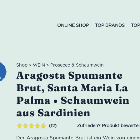
ONLINE SHOP
TOP BRANDS
TOP
Shop
>
WEIN
>
Prosecco & Schaumwein
Aragosta Spumante
Brut, Santa Maria La
Palma • Schaumwein
aus Sardinien
12
Bewertet mit
12
Der Aragosta Spumante Brut ist ein Wein von eine
4.83
von 5,