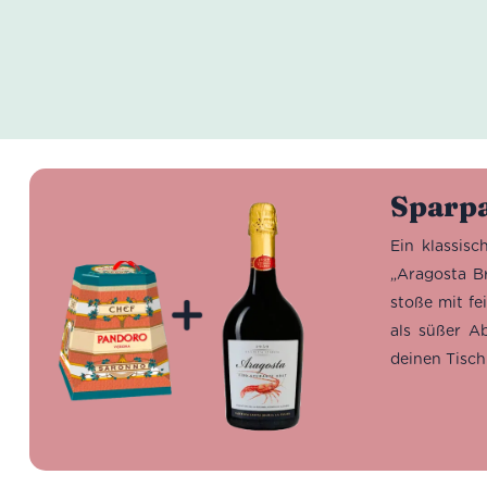
Sparpa
Ein klassis
„Aragosta B
stoße mit fe
als süßer Ab
deinen Tisch