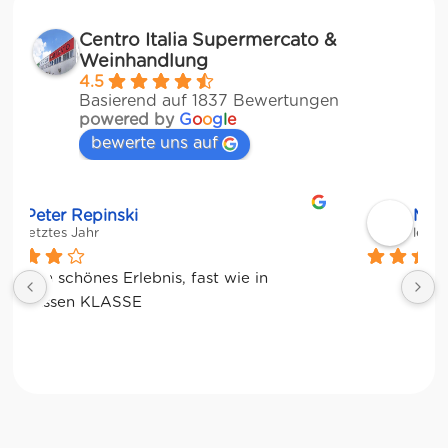
Centro Italia Supermercato &
Weinhandlung
4.5
Basierend auf 1837 Bewertungen
powered by
G
o
o
g
l
e
bewerte uns auf
Matze
letztes Jahr