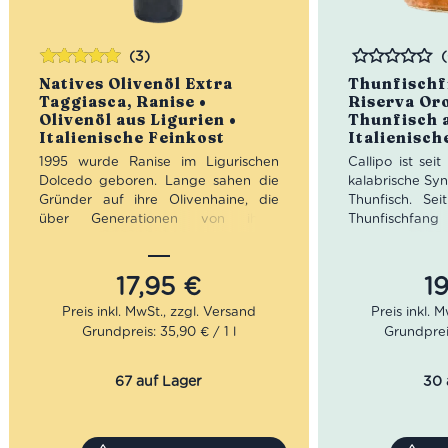
(3)
Bewertet
Bewertet
Natives Olivenöl Extra
Thunfischfi
mit
5.00
von
Taggiasca, Ranise •
Riserva Oro
5
Olivenöl aus Ligurien •
Thunfisch a
Italienische Feinkost
Italienisch
1995 wurde Ranise im Ligurischen
Callipo ist sei
Dolcedo geboren. Lange sahen die
kalabrische Sy
Gründer auf ihre Olivenhaine, die
Thunfisch. Sei
über Generationen von ihren
Thunfischfa
Vorfahren bewirtschaftet wurden.
essentielle Tra
Doch dann wagten sie den Sprung
Giacinto Call
ins kalte Wasser. Von der Pflege in
Unternehmen. 
17,95
€
1
den Olivenhainen, über die Pressung
gehörten, der
bis zur Verpackung machten die
konservieren k
Grundpreis: 35,90 € / 1 l
Grundprei
mutigen Gründer von Ranise alles
aufwärts. 1926
selbst. Die Mühe und Leidenschaft
Callipo zum offi
zahlten sich aus. In Imperia öffnete
67 auf Lager
30 
Ranise einen größeren Standort. Seit
Die Thunfisch L
2013 ist das Hauptquartier in
wie diese Thunf
Chiusanico. Das Sortiment erweiterte
Riserva Oro, ge
sich auf authentische Spezialitäten
jeden Alimentar