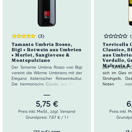
(3)
Bewertet
Bewertet
Tamante Umbria Rosso,
Torricella 
mit
5.00
von
Bigi • Rotwein aus Umbrien
Classico, B
5
• Merlot, Sangiovese &
aus Umbrie
Montepulciano
Verdello, G
Malvasia &
Der Tamante Umbria Rosso von Bigi
Der Torricella 
vereint die Wärme Umbriens mit der
sich im Glas m
Eleganz italienischer Rotweinkultur.
Strohgelb. Da
Die harmonische Cuvée aus Merlot,
Noten von 
Sangiovese und Montepulciano
Ginsterblüt
begeistert mit Aromen von Kirschen,
exotische Früc
Veilchen und feinen Gewürzen sowie
5,75
€
6
einem angenehm weichen,
Farbe: St
vollmundigen Geschmack. Ein
Geruch: Zi
Grundpreis: 7,67 € / 1 l
Grundpre
vielseitiger italienischer Rotwein für
Ginsterblüte
Pasta, Pizza, Fleischgerichte und
Geschmack:
entspannte Abende mit Freunden.
ausgewogen