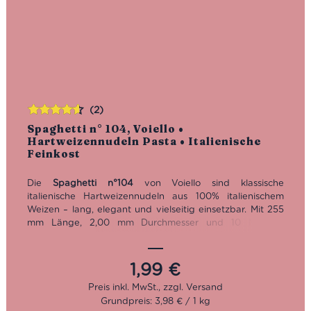
(2)
Bewertet
Spaghetti n° 104, Voiello •
mit
4.50
Hartweizennudeln Pasta • Italienische
von 5
Feinkost
Die
Spaghetti n°104
von Voiello sind klassische
italienische Hartweizennudeln aus 100% italienischem
Weizen – lang, elegant und vielseitig einsetzbar. Mit 255
mm Länge, 2,00 mm Durchmesser und 10 Minuten
Kochzeit eignen sie sich ideal für die großen Klassiker der
italienischen Küche: Spaghetti al Pomodoro, Aglio e Olio,
Carbonara, Cacio e Pepe, Arrabbiata oder Spaghetti alle
1,99
€
Vongole. Eine Pasta für alle, die original italienische
Spaghetti online kaufen möchten und Wert auf
Grundpreis: 3,98 € / 1 kg
zuverlässiges Kochverhalten, guten Biss und