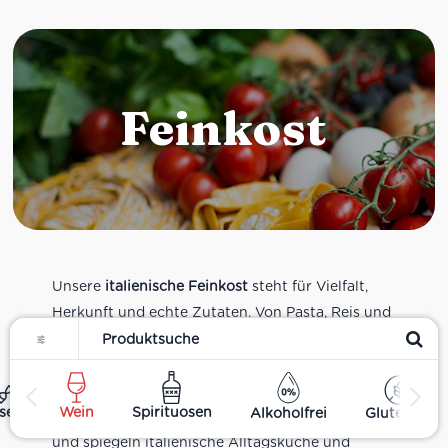
Feinkost
Unsere
italienische Feinkost
steht für Vielfalt,
Herkunft und echte Zutaten. Von Pasta, Reis und
Filter
Tomatensaucen über Olivenöl, Antipasti und
Pesto bis zu Balsamico und Spezialitäten aus
verschiedenen Regionen Italiens. Alle Produkte
ses
Wein
Spirituosen
Alkoholfrei
Glutenfrei
sind Teil unseres realen Supermarkt-Sortiments
und spiegeln italienische Alltagsküche und