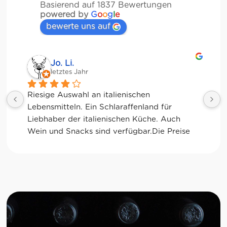
Basierend auf 1837 Bewertungen
powered by
G
o
o
g
l
e
bewerte uns auf
Jessica Chu
letztes Jahr
Tolle Auswahl! Die Frischetheke und der 
Kaffee sind ebenfalls sensationell. Viele 
glutenfreie Optionen.