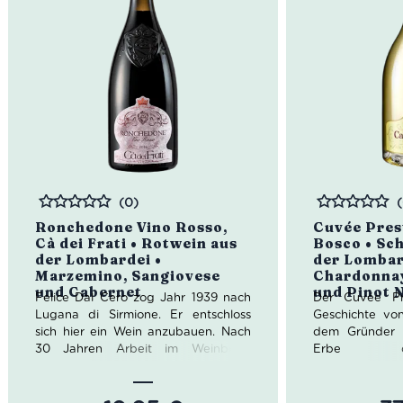
(0)
Bewertet
Bewertet
Ronchedone Vino Rosso,
Cuvée Prest
Cà dei Frati • Rotwein aus
Bosco • Sc
der Lombardei •
der Lombar
Marzemino, Sangiovese
Chardonnay
und Cabernet
und Pinot 
Felice Dal Cero zog Jahr 1939 nach
Der Cuvée Pr
Lugana di Sirmione. Er entschloss
Geschichte vo
sich hier ein Wein anzubauen. Nach
dem Gründer M
30 Jahren Arbeit im Weinberg,
Erbe d
übergab er seinem Sohn Pietro Cà
Transportunt
dei Frati. Nach dessen Ableben 2012
entschied er
übernahmen seine Frau Santa Rosa
Leidenschaft