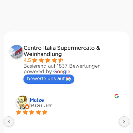
Centro Italia Supermercato &
Weinhandlung
4.5
Basierend auf 1837 Bewertungen
powered by
G
o
o
g
l
e
bewerte uns auf
Matze
letztes Jahr