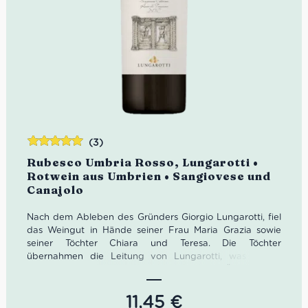
(3)
Bewertet
Rubesco Umbria Rosso, Lungarotti •
mit
5.00
von
Rotwein aus Umbrien • Sangiovese und
5
Canajolo
Nach dem Ableben des Gründers Giorgio Lungarotti, fiel
das Weingut in Hände seiner Frau Maria Grazia sowie
seiner Töchter Chiara und Teresa. Die Töchter
übernahmen die Leitung von Lungarotti, was Teresa
Severini zu einer der ersten italienischen Önologinnen
machte.
11,45
€