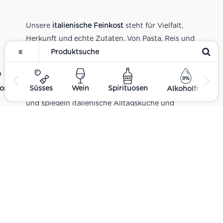
Unsere
italienische Feinkost
steht für Vielfalt,
Herkunft und echte Zutaten. Von Pasta, Reis und
Tomatensaucen über Olivenöl, Antipasti und
Pesto bis zu Balsamico und Spezialitäten aus
verschiedenen Regionen Italiens. Alle Produkte
ost
Süsses
Wein
Spirituosen
Alkoholfrei
sind Teil unseres realen Supermarkt-Sortiments
und spiegeln italienische Alltagsküche und
Tradition wider. Italienische Feinkost online
kaufen.
Catering