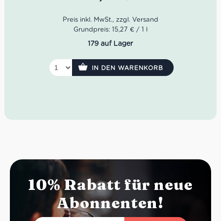
Der Rubesco Umbria Rosso von der beliebten Kellerei
Lungarotti legt sich in einem dichten Karminrot mit
violetten Nuancen ins Glas. Der Rubesco Umbria ist im
Geschmack herrlich konzentriert, fruchtig, ausgewogen
Grundpreis: 15,27 € / 1 l
als auch von seidigen Tanninen und einem erdigen
179 auf Lager
Nachhall begleitet.
Farbe: Rubinrot, violette Nuancen
IN DEN WARENKORB
Geruch: süßer Tabak, Pfeffer, Zimt, Blaubeere
Geschmack: konzentriert, seidige Tannine, erdiger
Nachhall
Idealer Versandkarton: 21 Flaschen
10% Rabatt für neue
Abonnenten!