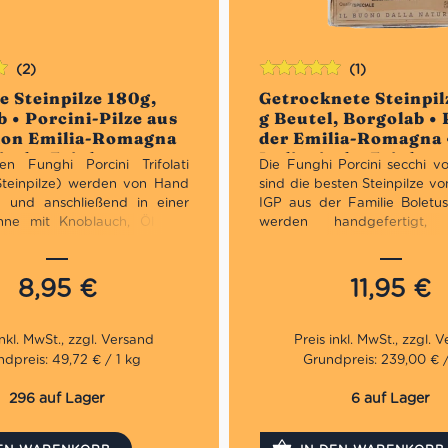
(2)
(1)
Bewertet
e Steinpilze 180g,
Getrocknete Steinpil
n
mit
5.00
von
 • Porcini-Pilze aus
g Beutel, Borgolab • 
5
ion Emilia-Romagna
der Emilia-Romagna 
nische Feinkost
Italienische Feinkos
en Funghi Porcini Trifolati
Die Funghi Porcini secchi v
 Steinpilze) werden von Hand
sind die besten Steinpilze v
n und anschließend in einer
IGP aus der Familie Boletus 
nne mit Knoblauch, Öl und
werden handgefertigt
etersilie angebraten, ganz
Nährwerte auch nach dem T
z von Konservierungsmitteln.
erhalten.
Steinpilze 
hervorragende Zutat für viel
8,95
€
11,95
€
von der Zubereitung der e
ochwertigen sowie
bis zur Realisierung der zw
hen Steinpilzen
und Beilagen.
assige Qualität
dpreis: 49,72 € / 1 kg
Grundpreis: 239,00 € /
t als Beilage
Aus hochwertigen sowi
296 auf Lager
6 auf Lager
natürlichen Steinpilzen
Erstklassige Qualität