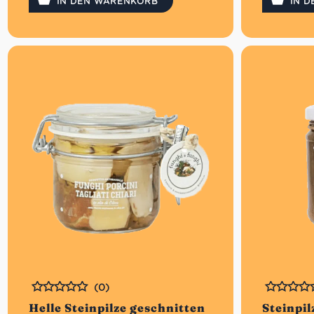
IN DEN WARENKORB
IN 
(0)
Bewertet
Bewertet
Helle Steinpilze geschnitten
Steinpi