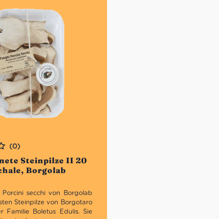
auf Qualität und Innovati
werden die Produ
Wareneingangskontrollen
Mitarbeitern mehrmals übe
weiterentwickelt. Seit
Niklas auch IFS Food zertifizie
(0)
ete Steinpilze II 20
chale, Borgolab
 Porcini secchi von Borgolab
sten Steinpilze von Borgotaro
r Familie Boletus Edulis. Sie