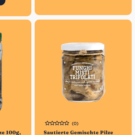
(0)
Bewertet
ze 100g,
Sautierte Gemischte Pilze