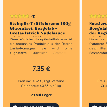
(1)
Bewertet
Bewertet
Steinpilz-Trüffelcreme 180g
Sautiert
mit
5.00
von
mit
5.00
vo
Glutenfrei, Borgolab •
Borgolab
5
5
Brotaufstrich Nudelsauce
der Reg
mit Porcini Pilzen und
• Italie
Diese köstliche Steinpilz-Trüffelcreme ist
Diese zart
Trüffel • Italienische
ein regionales Produkt aus der Region
(sautierte
Feinkost
Emilia-Romagna. Sie wird ohne
geschnitte
zugesetzte künstliche Aromastoffe
Schmorpfa
hergestellt. Wir emphelen sie besonders
frischer P
zu Antipasti und auf Croutons, aber
ohne Zusat
auch zu Risotti und Tagliatelle.
7,35
€
Aus h
Aus hochwertigen sowie
natürlic
natürlichen Steinpilzen
Erstkl
Grundpreis: 40,83 € / 1 kg
Grun
Erstklassige Qualität
Perfek
Perfekt als Vorspeise
29 auf Lager