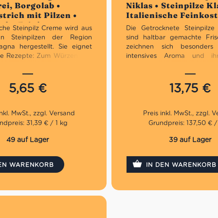
ei, Borgolab •
Niklas • Steinpilze Kl
trich mit Pilzen •
Italienische Feinkos
sche Feinkost
iche Steinpilz Creme wird aus
Die Getrocknete Steinpilze
n Steinpilzen der Region
sind haltbar gemachte Frisc
agna hergestellt. Sie eignet
zeichnen sich besonders
iele Rezepte: Zum Würzen von
intensives Aroma und ih
ten, Risottos, Schnitzeln und
Haltbarkeit aus. Demna
 schmeckt aber natürlich auch
Geschmack und Geruch
 Brotaufstrich zu Antipasti.
Trockenpilzen viel intensi
5,65
€
13,75
€
Frischpilzen. Mit den Steinp
ochwertigen sowie
du viele leckere Rezepte krei
hen Steinpilzen
assige Qualität
Der Betrieb Niklas ist
ndpreis: 31,39 € / 1 kg
Grundpreis: 137,50 € /
kt als Vorspeise
bedeutendsten Anbieter fü
Trocken- und Tiefkühlpilz
49 auf Lager
39 auf Lager
gegründete und nun in d
Generation von Uwe Nikla
DEN WARENKORB
IN DEN WARENKORB
Unternehmen hat seine
idyllischen vorderbayeris
Dort nutzt es die
Vorraussetzungen, um sc
Pilze in jedglicher Art und 
zu züchten. Niklas legt beso