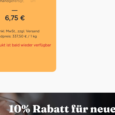
andgefertigt, um ihre
 auch nach dem Trocknen zu
n.
Steinpilze sind eine
nde Zutat für viele Gerichte:
6,75
€
bereitung der ersten Gänge
alisierung der zweiten Gänge
en.
dpreis: 337,50 € / 1 kg
ochwertigen sowie
ukt ist bald wieder verfügbar
hen Steinpilzen
assige Qualität
t als Beilage
r 20g Pappschale
10% Rabatt für neu