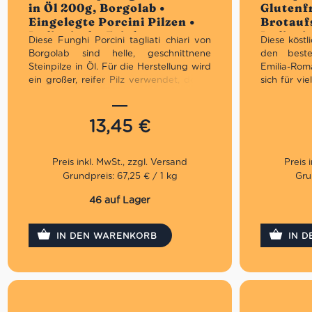
in Öl 200g, Borgolab •
Glutenfr
Eingelegte Porcini Pilzen •
Brotaufs
Italienische Feinkost
Italieni
Diese Funghi Porcini tagliati chiari von
Diese köstl
Borgolab sind helle, geschnittnene
den beste
Steinpilze in Öl. Für die Herstellung wird
Emilia-Rom
ein großer, reifer Pilz verwendet, der in
sich für v
mehr oder weniger große Stücke
Nudelgerich
geschnitten wird. Diese Stücke werden
Braten. Sie
anschließend von Hand in die Gläser
köstlich als
13,45
€
gefüllt und mit ausgezeichnetem
Aus h
Olivenöl aufgefüllt.
natürlic
Erstkl
Grundpreis: 67,25 € / 1 kg
Gru
Nettogewicht: 200g
Perfe
46 auf Lager
IN DEN WARENKORB
IN 