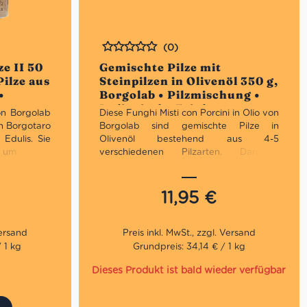
(0)
Bewertet
ze II 50
Gemischte Pilze mit
Pilze aus
Steinpilzen in Olivenöl 350 g,
•
Borgolab • Pilzmischung •
t
Italienische Feinkost
on Borgolab
Diese Funghi Misti con Porcini in Olio von
on Borgotaro
Borgolab sind gemischte Pilze in
Edulis. Sie
Olivenöl bestehend aus 4-5
, um ihre
verschiedenen Pilzarten. Darunter
rocknen zu
Moospilze, Chiodini-Pilze, Stumpfohrpilze
sind eine
und Steinpilze. Eine Reihe
e Gerichte:
schmackhafter und duftender Pilze, die
11,95
€
rsten Gänge
zusammen mit den funghi Porcini eine
eiten Gänge
hervorragende Idee für Vorspeisen und
Beilagen sind.
 1 kg
Grundpreis: 34,14 € / 1 kg
e
Nettogewicht: 350g
Dieses Produkt ist bald wieder verfügbar