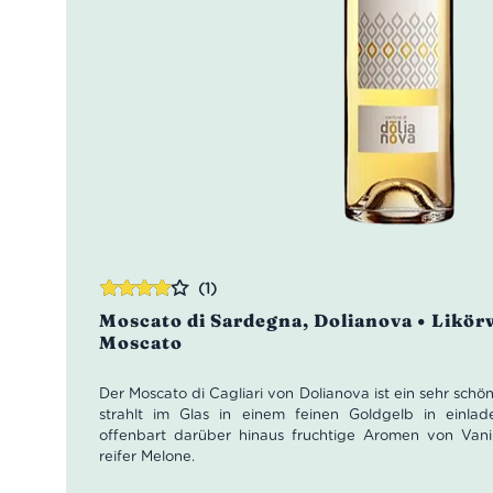
(1)
Bewertet
Moscato di Sardegna, Dolianova • Likör
mit
4.00
Moscato
von 5
Der Moscato di Cagliari von Dolianova ist ein sehr schö
strahlt im Glas in einem feinen Goldgelb in einla
offenbart darüber hinaus fruchtige Aromen von Vanil
reifer Melone.
Farbe: Goldgelb