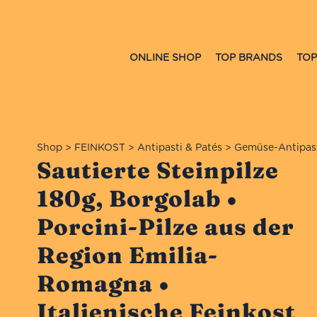
ONLINE SHOP
TOP BRANDS
TOP
Shop
>
FEINKOST
>
Antipasti & Patés
>
Gemüse-Antipas
Sautierte Steinpilze
180g, Borgolab •
Porcini-Pilze aus der
Region Emilia-
Romagna •
Italienische Feinkost