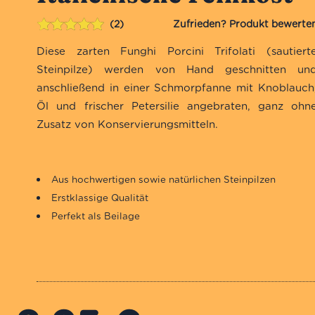
2
Bewertet mit
2
Diese zarten Funghi Porcini Trifolati (sautiert
5.00
von 5,
basierend
Steinpilze) werden von Hand geschnitten un
auf
anschließend in einer Schmorpfanne mit Knoblauch
Kundenbewertungen
Öl und frischer Petersilie angebraten, ganz ohn
Zusatz von Konservierungsmitteln.
Aus hochwertigen sowie natürlichen Steinpilzen
Erstklassige Qualität
Perfekt als Beilage