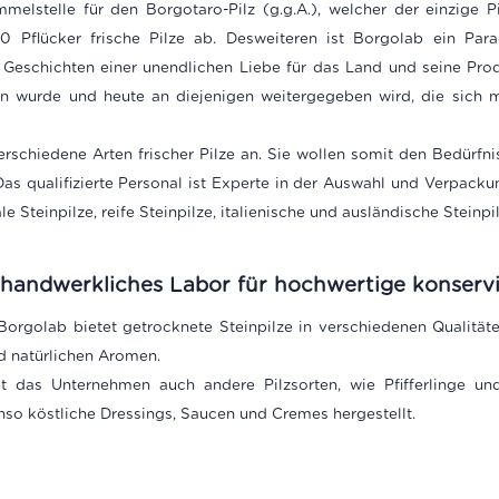
mmelstelle für den Borgotaro-Pilz (g.g.A.), welcher der einzige P
00 Pflücker frische Pilze ab. Desweiteren ist Borgolab ein Pa
eschichten einer unendlichen Liebe für das Land und seine Prod
n wurde und heute an diejenigen weitergegeben wird, die sich m
rschiedene Arten frischer Pilze an. Sie wollen somit den Bedürfni
s qualifizierte Personal ist Experte in der Auswahl und Verpackun
e Steinpilze, reife Steinpilze, italienische und ausländische Steinpil
 handwerkliches Labor für hochwertige konservi
orgolab bietet getrocknete Steinpilze in verschiedenen Qualitäte
d natürlichen Aromen.
t das Unternehmen auch andere Pilzsorten, wie Pfifferlinge 
so köstliche Dressings, Saucen und Cremes hergestellt.