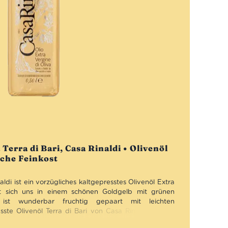
 Terra di Bari, Casa Rinaldi • Olivenöl
sche Feinkost
aldi ist ein vorzügliches kaltgepresstes Olivenöl Extra
rt sich uns in einem schönen Goldgelb mit grünen
ist wunderbar fruchtig gepaart mit leichten
ste Olivenöl Terra di Bari von Casa Rinaldi möchte
zu einer Burrata mit etwas Brot genossen werden.