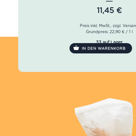
Geruch: Vanille, Orangenschale, Melone
Geschmack: vielschichtig, vollmundig, elegant
11,45
€
Grundpreis: 22,90 € / 1 l
33 auf Lager
IN DEN WARENKORB