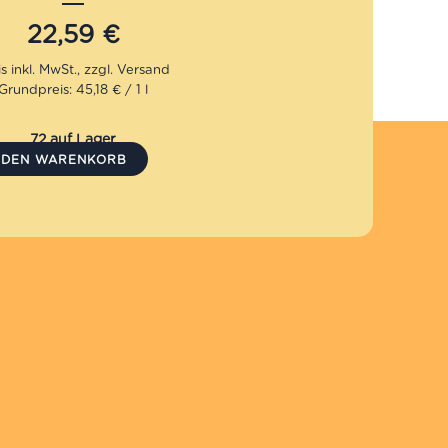
auf von 3 nativen Olivenölen Extra 12% Rabatt pro
22,59
€
Grundpreis: 45,18 € / 1 l
72 auf Lager
N DEN WARENKORB