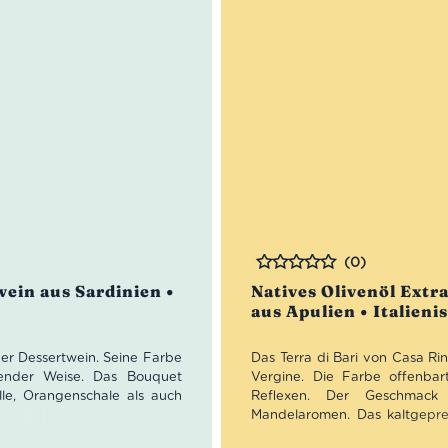
(0)
Bewertet
wein aus Sardinien •
Natives Olivenöl Extra
aus Apulien • Italieni
ner Dessertwein. Seine Farbe
Das Terra di Bari von Casa Rin
dender Weise. Das Bouquet
Vergine. Die Farbe offenba
le, Orangenschale als auch
Reflexen. Der Geschmack 
Mandelaromen. Das kaltgepres
daher gerne ganz spartanisch 