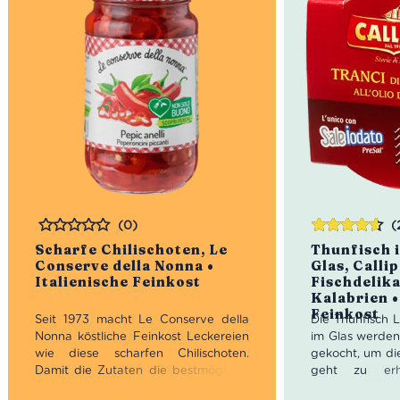
(0)
(
Bewertet
Bewertet
Scharfe Chilischoten, Le
Thunfisch i
mit
4.50
Conserve della Nonna •
Glas, Callip
von 5
Italienische Feinkost
Fischdelik
Kalabrien •
Feinkost
Seit 1973 macht Le Conserve della
Die Thunfisch L
Nonna köstliche Feinkost Leckereien
im Glas werde
wie diese scharfen Chilischoten.
gekocht, um die
Damit die Zutaten die bestmögliche
geht zu erh
Qualität haben, sind sie natürlich
Teilstücke