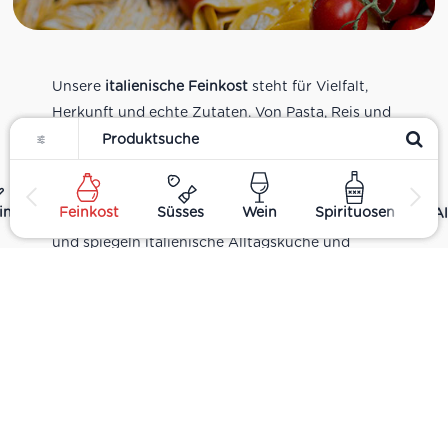
Unsere
italienische Feinkost
steht für Vielfalt,
Herkunft und echte Zutaten. Von Pasta, Reis und
Filter
Tomatensaucen über Olivenöl, Antipasti und
Pesto bis zu Balsamico und Spezialitäten aus
verschiedenen Regionen Italiens. Alle Produkte
ing
Feinkost
Süsses
Wein
Spirituosen
Al
sind Teil unseres realen Supermarkt-Sortiments
und spiegeln italienische Alltagsküche und
Tradition wider. Italienische Feinkost online
kaufen.