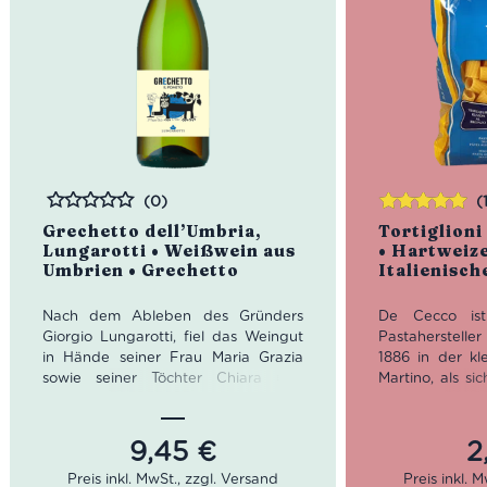
(0)
(
Bewertet
Bewertet
Grechetto dell’Umbria,
Tortiglioni
mit
5.00
von
Lungarotti • Weißwein aus
• Hartweiz
5
Umbrien • Grechetto
Italienisch
Nach dem Ableben des Gründers
De Cecco ist
Giorgio Lungarotti, fiel das Weingut
Pastahersteller
in Hände seiner Frau Maria Grazia
1886 in der kl
sowie seiner Töchter Chiara und
Martino, als si
Teresa. Die Töchter übernahmen die
Cecco ansc
Leitung von Lungarotti, was Teresa
erstklass
Severini zu einer der ersten
familieneig
9,45
€
2
italienischen Önologinnen machte.
herzustellen. 
Art der Herstel