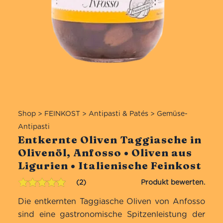
Shop
>
FEINKOST
>
Antipasti & Patés
>
Gemüse-
Antipasti
Entkernte Oliven Taggiasche in
Olivenöl, Anfosso • Oliven aus
Ligurien • Italienische Feinkost
2
Bewertet mit
2
Die entkernten Taggiasche Oliven von Anfosso
5.00
von 5,
basierend
sind eine gastronomische Spitzenleistung der
auf