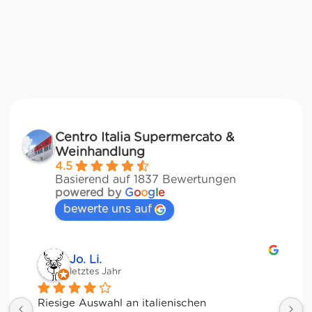
Centro Italia Supermercato &
Weinhandlung
4.5
Basierend auf 1837 Bewertungen
powered by
G
o
o
g
l
e
bewerte uns auf
Jessica Chu
letztes Jahr
Tolle Auswahl! Die Frischetheke und der 