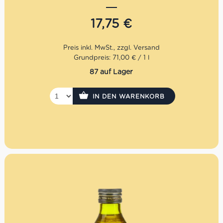
Frische, Verarbeitung und Geschmack. Das Ergebnis ist
ein strahlend grünes, unglaublich fruchtig duftendes als
17,75
€
auch harmonisch und feinwürzig schmeckenden Olivenöl,
das einen nicht loslässt.
Mengenrabatt: erhalte beim Kauf von 3 nativen
Olivenölen Extra 12% Rabatt pro Artikel
Grundpreis: 71,00 € / 1 l
87 auf Lager
IN DEN WARENKORB