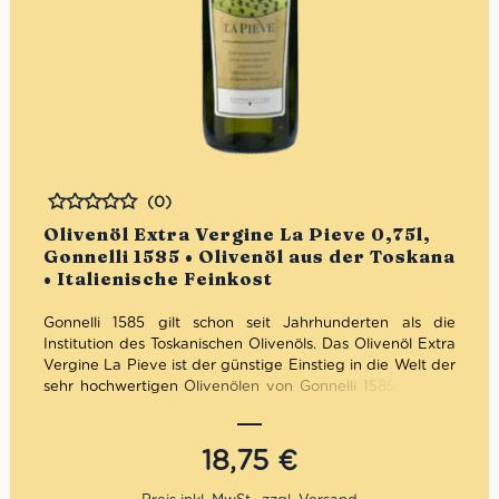
(0)
Bewertet
Olivenöl Extra Vergine La Pieve 0,75l,
Gonnelli 1585 • Olivenöl aus der Toskana
• Italienische Feinkost
Gonnelli 1585 gilt schon seit Jahrhunderten als die
Institution des Toskanischen Olivenöls. Das Olivenöl Extra
Vergine La Pieve ist der günstige Einstieg in die Welt der
sehr hochwertigen Olivenölen von Gonnelli 1585. Das La
Pieve Olivenöl hat ein traumhaftes Kräuteraroma. Zudem
ist es im Geschmack herrlich ausgewogen und fruchtig.
18,75
€
Mengenrabatt: erhalte beim Kauf von 3 nativen
Olivenölen Extra 12% Rabatt pro Artikel.