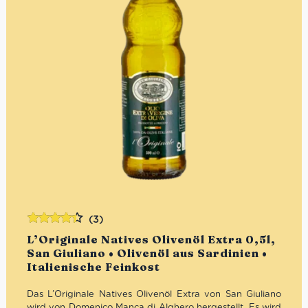
(3)
Bewertet
L’Originale Natives Olivenöl Extra 0,5l,
mit
4.33
San Giuliano • Olivenöl aus Sardinien •
von 5
Italienische Feinkost
Das L’Originale Natives Olivenöl Extra von San Giuliano
wird von Domenico Manca di Alghero hergestellt. Es wird