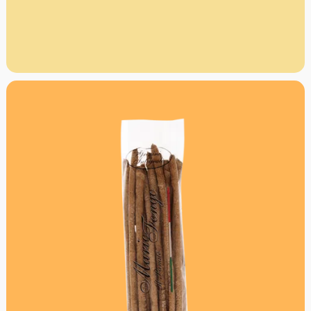
wichtige Rolle gespielt hat. Seit dem neunzehnten
Jahrhundert widmet sich die Familie Converso dem
Olivenanbau und der Produktion von erstklassigem
Olivenöl. Die Ölmühle von Converso produziert heute mit
modernen Technologien, z. B. durch computergesteuerte
Temperaturen, aber in voller Achtung der Traditionen
und der mit all ihrer Leidenschaft der über Generationen
gewonnenen Erfahrung.
Mengenrabatt: erhalte beim Kauf von 3 nativen
Olivenölen Extra 12% Rabatt pro Artikel