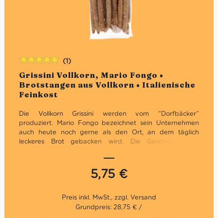
(1)
Bewertet
Grissini Vollkorn, Mario Fongo •
mit
5.00
von
Brotstangen aus Vollkorn • Italienische
5
Feinkost
Die Vollkorn Grissini
werden vom “Dorfbäcker”
produziert. Mario Fongo bezeichnet sein Unternehmen
auch heute noch gerne als den Ort, an dem täglich
leckeres Brot gebacken wird.
Die Geschichte des
Unternehmens ist mit der Stadt Rocchetta Tanaro im
Herzen der Provinz Asti verbunden, wo 1945 der erste
Dorfofen eingeweiht wurde. Dort begann jene “lange
5,75
€
Liebesgeschichte”, die die Familie Fongo immer noch mit
der besten italienischen Bäckereitradition verbindet. Die
Familie ist auf der ganzen Welt für ihre Kreationen
bekannt.
Grundpreis: 28,75 € /