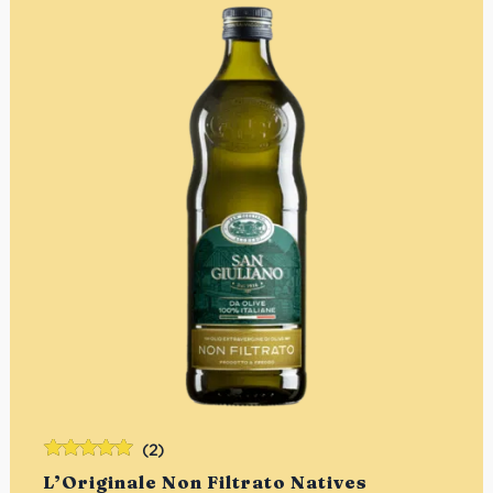
(2)
Bewertet
L’Originale Non Filtrato Natives
mit
5.00
von