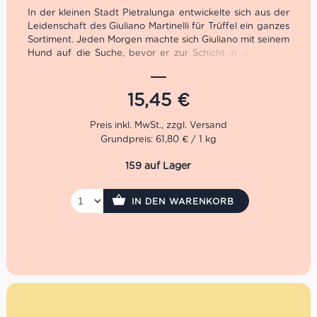
In der kleinen Stadt Pietralunga entwickelte sich aus der
Leidenschaft des Giuliano Martinelli für Trüffel ein ganzes
Sortiment. Jeden Morgen machte sich Giuliano mit seinem
Hund auf die Suche, bevor er zur Schicht in die Fabrik
musste. 1991 machte er sich schließlich selbstständig und
bekam auf Trüffel Messen die gebührende
Aufmerksamkeit. 2001 öffneten schließlich die Pforten
15,45
€
der Giuliano Tartufi Srl.
Das native Olivenöl extra von Giuliano Tartufi ist mit
Grundpreis: 61,80 € / 1 kg
seinem Aroma vom weißen Trüffel perfekt für einen
sommerlichen Salat geeignet. Doch unsere liebste Art das
159 auf Lager
Giuliano Tartufi Olivenöl zu genießen, ist es auf eine
Burrata zu tröpfeln. Dazu ein paar fruchtige Tomaten
sowie ein Schuss gereifter Aceto Balsamico di Modena
IN DEN WARENKORB
und man schwebt im Trüffel Himmel…