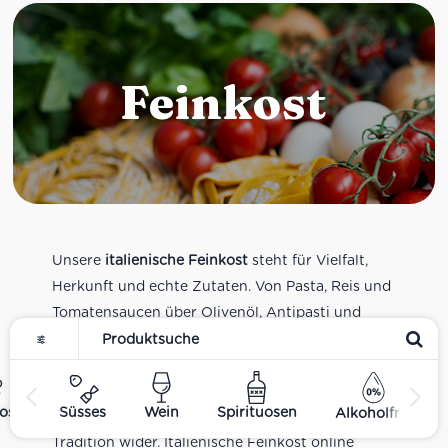
Feinkost
Unsere
italienische Feinkost
steht für Vielfalt,
Herkunft und echte Zutaten. Von Pasta, Reis und
Tomatensaucen über Olivenöl, Antipasti und
Pesto bis zu Balsamico und Spezialitäten aus
verschiedenen Regionen Italiens. Alle Produkte
sind Teil unseres realen Supermarkt-Sortiments
ost
Süsses
Wein
Spirituosen
Alkoholfrei
und spiegeln italienische Alltagsküche und
Tradition wider. Italienische Feinkost online