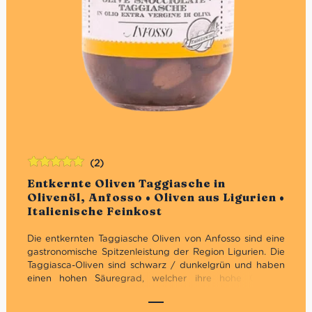
(2)
Bewertet
Entkernte Oliven Taggiasche in
mit
5.00
von
Olivenöl, Anfosso • Oliven aus Ligurien •
5
Italienische Feinkost
Die entkernten Taggiasche Oliven von Anfosso sind eine
gastronomische Spitzenleistung der Region Ligurien. Die
Taggiasca-Oliven sind schwarz / dunkelgrün und haben
einen hohen Säuregrad, welcher ihre hohe Qualität
bestätigt. Wie schon das Olivenöl aus Taggiasca-Oliven
aus dem Hause Anfosso bestechen auch diese