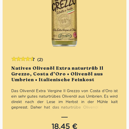
(2)
Bewertet
Natives Olivenöl Extra naturtrüb Il
mit
4.50
Grezzo, Costa d’Oro • Olivenöl aus
von 5
Umbrien • Italienische Feinkost
Das Olivenöl Extra Vergine Il Grezzo von Costa d’Oro ist
ein sehr gutes naturtrübes Olivenöl aus Umbrien. Es wird
direkt nach der Lese im Herbst in der Mühle kalt
gepresst. Daher hat das naturtrübe Olivenöl Il Grezzo
von Costa d’Oro einen sehr intensiven und fruchtigen
Geschmack. In unserem Sortiment findest Du es auch im
praktischen 1 Liter-Gebinde.
18,45
€