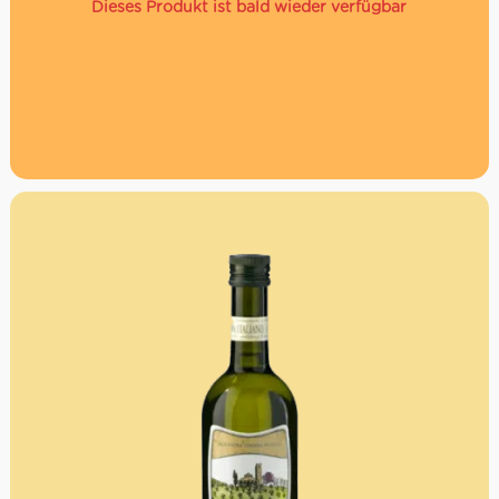
Dieses Produkt ist bald wieder verfügbar
Die Grissini aus Vollkorn sind vor allem als Appetitanreger
bekannt. Du kannst sie aber auch zu jeder Vorspeise oder
Hauptgericht als Brotersatz servieren. Die Zutatenliste ist
übersichtlich und spricht für die sehr gute Qualität dieser
Brotstangen aus dem Piemont.
Die Grissini werden von Hand geknetet und
geformt
Sie sind aus Vollkorn hergestellt
Ohne tierische Fette
Mit extra nativem Olivenöl hergestellt