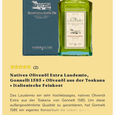
(2)
Bewertet
Natives Olivenöl Extra Laudemio,
mit
5.00
von
Gonnelli 1585 • Olivenöl aus der Toskana
5
• Italienische Feinkost
Das Laudemio ein sehr hochklassiges, natives Olivenöl
Extra aus der Toskana von Gonnelli 1585. Um diese
außergewöhnliche Qualität zu garantieren, hat Gonnelli
1585 ein eigenes Konsortium ins Leben gerufen. Dieser
Fachkreis überprüft kritisch das Laudemio Olivenöl auf