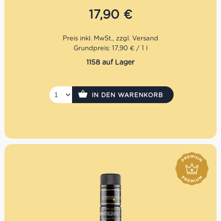
Geschmack des 100& italienischen Olivenöls bewhart
wird. Ideal auch für den rohen Verzehr.
17,90
€
Mengenrabatt: erhalte beim Kauf von 3 nativen
Olivenölen Extra 12% Rabatt pro Artikel
Grundpreis: 17,90 € / 1 l
1158 auf Lager
IN DEN WARENKORB