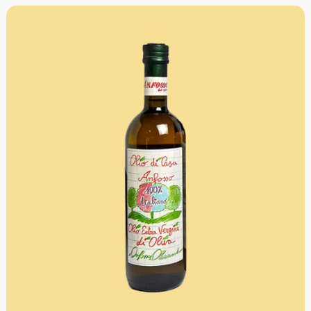
Focaccia und Saucen. Ideal auch für Gemüsesuppen,
Dips und zu rotem Fleisch.
Mengenrabatt: erhalte beim Kauf von 3 nativen
Olivenölen Extra 12% Rabatt pro Artikel