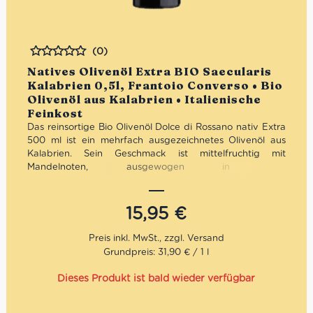
(0)
Bewertet
Natives Olivenöl Extra BIO Saecularis
Kalabrien 0,5l, Frantoio Converso • Bio
Olivenöl aus Kalabrien • Italienische
Feinkost
Das reinsortige Bio Olivenöl Dolce di Rossano nativ Extra
500 ml ist ein mehrfach ausgezeichnetes Olivenöl aus
Kalabrien. Sein Geschmack ist mittelfruchtig mit
Mandelnoten, ausgewogen in den
Geschmacksempfindungen und mit einer
vorherrschenden Süße. Dank der aromatischen Noten
eignet sich dieses Olivenöl zu gegrilltem Fleisch und
15,95
€
Fisch, lecker auch zu Gemüsesuppen und Salaten. Das
Bio-Olivenöl bringt den traditionellen Geschmack der
mediterranichen Küche klar zum Ausdruck. Der
Grundpreis: 31,90 € / 1 l
landwirtschaftliche Familienbetrieb Converso befindet
sich in der bezauberten Stadt Rossano. Rossano liegt
Dieses Produkt ist bald wieder verfügbar
zwischen dem Ionischen Meer und dem Sila-Gebirge im
DOP-Gebiet Bruzio, Untergebiet “Colline Joniche
Presilane”, wo der Olivenanbau schon immer eine