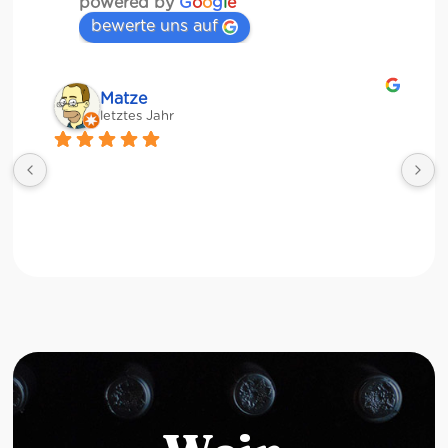
powered by
G
o
o
g
l
e
bewerte uns auf
Matze
letztes Jahr