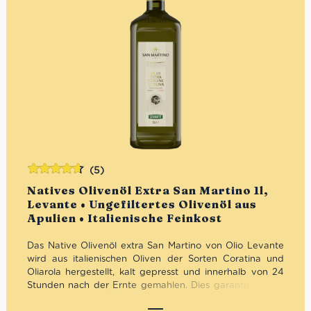
(5)
Bewertet
Natives Olivenöl Extra San Martino 1l,
mit
4.60
Levante • Ungefiltertes Olivenöl aus
von 5
Apulien • Italienische Feinkost
Das Native Olivenöl extra San Martino von Olio Levante
wird aus italienischen Oliven der Sorten Coratina und
Oliarola hergestellt, kalt gepresst und innerhalb von 24
Stunden nach der Ernte gemahlen. Dies garantiert, dass
der natürliche Duft und der intensive, fruchtige