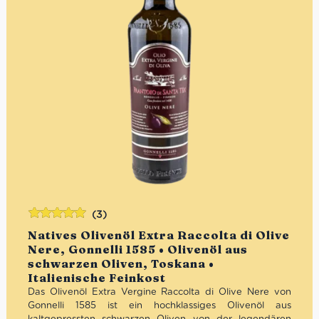
(3)
Bewertet
Natives Olivenöl Extra Raccolta di Olive
mit
5.00
von
Nere, Gonnelli 1585 • Olivenöl aus
5
schwarzen Oliven, Toskana •
Italienische Feinkost
Das Olivenöl Extra Vergine Raccolta di Olive Nere von
Gonnelli 1585 ist ein hochklassiges Olivenöl aus
kaltgepressten schwarzen Oliven von der legendären