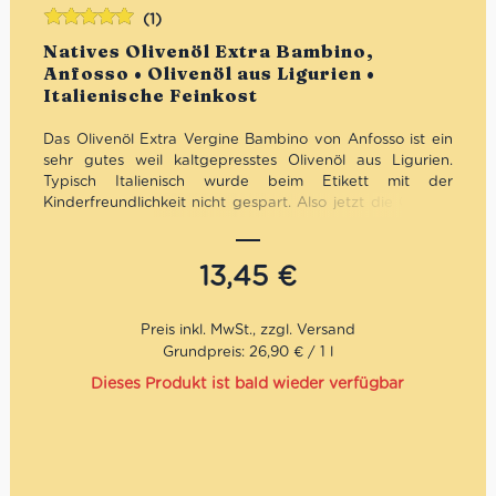
(1)
Bewertet
Natives Olivenöl Extra Bambino,
mit
5.00
von
Anfosso • Olivenöl aus Ligurien •
5
Italienische Feinkost
Das Olivenöl Extra Vergine Bambino von Anfosso ist ein
sehr gutes weil kaltgepresstes Olivenöl aus Ligurien.
Typisch Italienisch wurde beim Etikett mit der
Kinderfreundlichkeit nicht gespart. Also jetzt die Chance
nutzen und Deine Kleinen zum Salatdressing machen
verführen…
Mengenrabatt: erhalte beim Kauf von 3 nativen
13,45
€
Olivenölen Extra 12% Rabatt pro Artikel
Grundpreis: 26,90 € / 1 l
Dieses Produkt ist bald wieder verfügbar