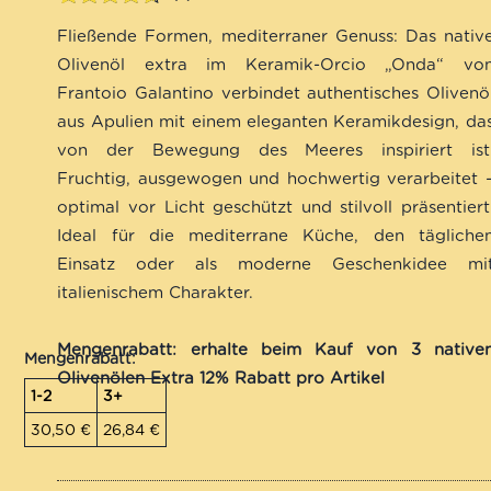
Bewertet
2
Fließende Formen, mediterraner Genuss: Das nativ
mit
4.50
von 5,
Olivenöl extra im Keramik-Orcio „Onda“ vo
basierend
Frantoio Galantino verbindet authentisches Olivenö
auf
aus Apulien mit einem eleganten Keramikdesign, da
Kundenbewertungen
von der Bewegung des Meeres inspiriert ist
Fruchtig, ausgewogen und hochwertig verarbeitet 
optimal vor Licht geschützt und stilvoll präsentiert
Ideal für die mediterrane Küche, den tägliche
Einsatz oder als moderne Geschenkidee mi
italienischem Charakter.
Mengenrabatt: erhalte beim Kauf von 3 native
Mengenrabatt:
Olivenölen Extra 12% Rabatt pro Artikel
1-2
3+
30,50
€
26,84
€