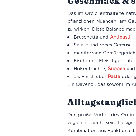
Geschmack & s
Das im Orcio enthaltene nativ
pflanzlichen Nuancen, am Ga
zu wirken. Diese Balance macht
Bruschetta und
Antipasti
Salate und rohes Gemüse
mediterrane Gemüsegerich
Fisch- und Fleischgerichte
Hülsenfrüchte,
Suppen
und 
als Finish über
Pasta
oder g
Ein Olivenöl, das sowohl im A
Alltagstauglic
Der große Vorteil des Orcio O
zugleich durch sein Desig
Kombination aus Funktionalitä