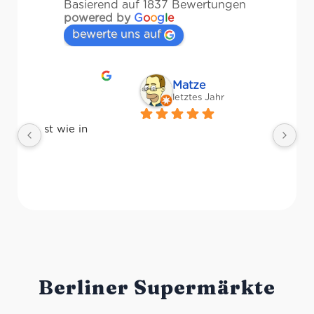
Basierend auf 1837 Bewertungen
powered by
G
o
o
g
l
e
bewerte uns auf
Matze
letztes Jahr
Ri
Pr
Ge
Berliner Supermärkte