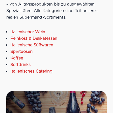
Meeresfrüchten,
– von Alltagsprodukten bis zu ausgewählten
sommerlichen Salaten,
Spezialitäten. Alle Kategorien sind Teil unseres
leichten Vorspeisen
Ideale Versandmenge:
Bis
realen Supermarkt-Sortiments.
zu 21 Flaschen pro Karton
Italienischer Wein
Feinkost & Delikatessen
Italienische Süßwaren
Spirituosen
Kaffee
Softdrinks
Italienisches Catering