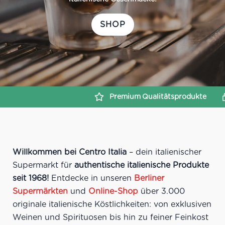
SHOP
SHOP
Premium
Qualitätsprodukte
Sichere
Zahlungsabwick
Willkommen bei Centro Italia
– dein italienischer
Supermarkt für
authentische italienische Produkte
seit 1968!
Entdecke in unseren
Berliner
Supermärkten
und
Online-Shop
über 3.000
originale italienische Köstlichkeiten: von exklusiven
Weinen und Spirituosen bis hin zu feiner Feinkost