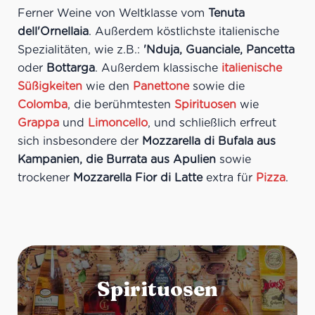
Ferner Weine von Weltklasse vom
Tenuta
dell'Ornellaia
. Außerdem köstlichste italienische
Spezialitäten, wie z.B.:
'Nduja, Guanciale, Pancetta
oder
Bottarga
. Außerdem klassische
italienische
Süßigkeiten
wie den
Panettone
sowie die
Colomba
, die berühmtesten
Spirituosen
wie
Grappa
und
Limoncello
, und schließlich erfreut
sich insbesondere der
Mozzarella di Bufala aus
Kampanien, die Burrata aus Apulien
sowie
trockener
Mozzarella Fior di Latte
extra für
Pizza
.