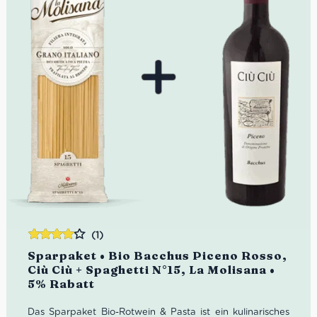
(1)
Bewertet
Sparpaket • Bio Bacchus Piceno Rosso,
mit
4.00
Ciù Ciù + Spaghetti N°15, La Molisana •
von 5
5% Rabatt
Das Sparpaket Bio-Rotwein & Pasta ist ein kulinarisches