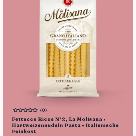
(0)
Bewertet
Fettucce Ricce N°2, La Molisana •
Hartweizennudeln Pasta • Italienische
Feinkost