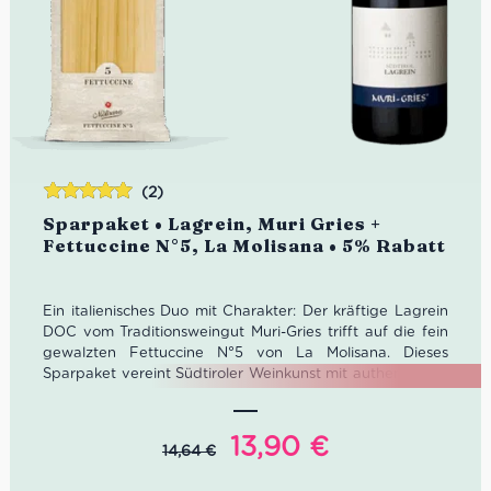
(2)
Bewertet
Sparpaket • Lagrein, Muri Gries +
mit
5.00
von
Fettuccine N°5, La Molisana • 5% Rabatt
5
Ein italienisches Duo mit Charakter: Der kräftige Lagrein
DOC vom Traditionsweingut Muri-Gries trifft auf die fein
gewalzten Fettuccine N°5 von La Molisana. Dieses
Sparpaket vereint Südtiroler Weinkunst mit authentischer
Pasta-Tradition aus Molise – ideal für Feinschmecker,
Pasta-Liebhaber und alle, die italienischen Genuss in
seiner besten Form verschenken oder selbst erleben
Ursprünglicher
Aktueller
13,90
€
14,64
€
möchten. Sichere Dir jetzt 5% gegenüber dem Einzelkauf!
Preis
Preis