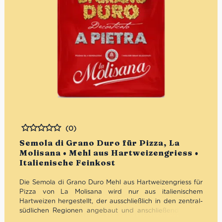
(0)
Bewertet
Semola di Grano Duro für Pizza, La
Molisana • Mehl aus Hartweizengriess •
Italienische Feinkost
Die Semola di Grano Duro Mehl aus Hartweizengriess für
Pizza von La Molisana wird nur aus italienischem
Hartweizen hergestellt, der ausschließlich in den zentral-
südlichen Regionen angebaut und anschließend in der
Mühle gemahlen wird. Das Endergebnis ist ein Produkt