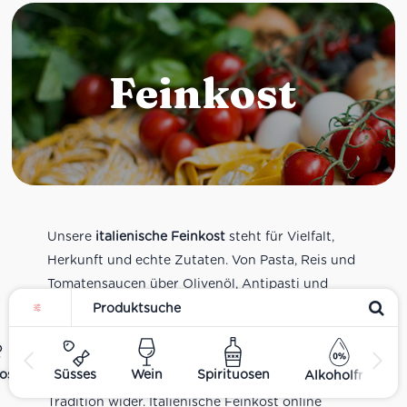
Feinkost
Unsere
italienische Feinkost
steht für Vielfalt,
Herkunft und echte Zutaten. Von Pasta, Reis und
Tomatensaucen über Olivenöl, Antipasti und
Pesto bis zu Balsamico und Spezialitäten aus
verschiedenen Regionen Italiens. Alle Produkte
sind Teil unseres realen Supermarkt-Sortiments
ost
Süsses
Wein
Spirituosen
Alkoholfrei
und spiegeln italienische Alltagsküche und
Tradition wider. Italienische Feinkost online