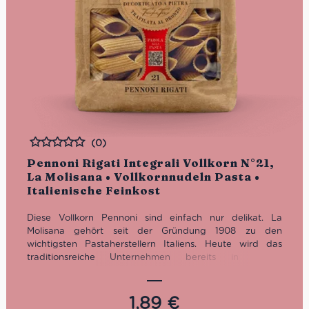
(0)
Bewertet
Pennoni Rigati Integrali Vollkorn N°21,
La Molisana • Vollkornnudeln Pasta •
Italienische Feinkost
Diese Vollkorn Pennoni sind einfach nur delikat. La
Molisana gehört seit der Gründung 1908 zu den
wichtigsten Pastaherstellern Italiens. Heute wird das
traditionsreiche Unternehmen bereits in vierter
Generation von der Familie Ferro geführt.
Kochzeit: 12 Minuten
1,89
€