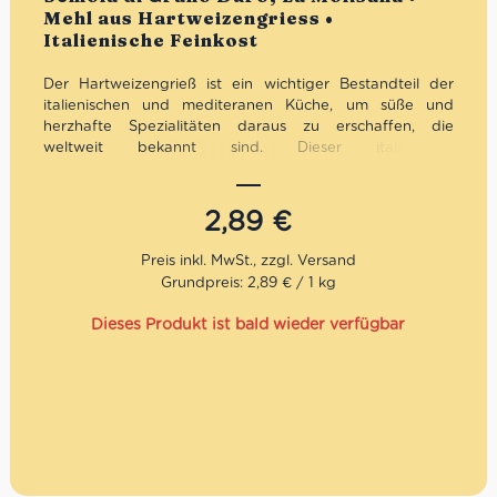
Mehl aus Hartweizengriess •
Italienische Feinkost
Der Hartweizengrieß ist ein wichtiger Bestandteil der
italienischen und mediteranen Küche, um süße und
herzhafte Spezialitäten daraus zu erschaffen, die
weltweit bekannt sind. Dieser italienische
Hartweizengrieß von La Molisana eignet sich besonders
für die Zubereitung klassischer Pasta, wie Tortellini,
Lasagne, Ravioli, Gnocci di Patate, Pizza sowie
2,89
€
Mürbeteiggebäck. Das Geheimnis dieses Produktes ist,
dass der Grieß aus Hartweizen etwas feiner gemahlen ist,
als wie wir es von dem
deutschen Hartweizengrieß her
Grundpreis: 2,89 € / 1 kg
kennen.
Nutzt Du also die Semola für Deine Pasta,
werden die Nudeln
etwas weniger grobkörnig.
Dieses Produkt ist bald wieder verfügbar
La Molisana ist nicht nur eine Teigwarenmarke. Es ist die
Geschichte einer Familie in vierter Generation, deren Ziel
es ist, einzigartige und exquisite Produkte herzustellen.
Die Marke wurde vor über einem Jahrhundert gegründet
und ist heute einerder ältesten Nudelhersteller Italiens.
Heutzutage produziert La Molisana nicht weniger
als 40.000 Packungen Pasta pro Tag. Die Qualität der