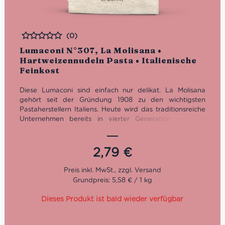
(0)
Bewertet
Lumaconi N°307, La Molisana •
Hartweizennudeln Pasta • Italienische
Feinkost
Diese Lumaconi sind einfach nur delikat. La Molisana
gehört seit der Gründung 1908 zu den wichtigsten
Pastaherstellern Italiens. Heute wird das traditionsreiche
Unternehmen bereits in vierter Generation von der
Familie Ferro geführt.
Kochzeit: 14 Minuten
2,79
€
Packung: 500 g
Grundpreis: 5,58 € / 1 kg
Dieses Produkt ist bald wieder verfügbar