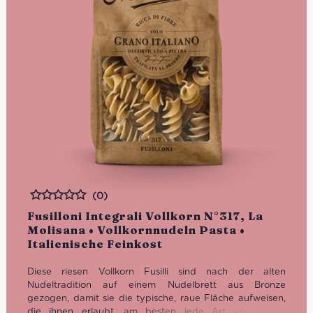
(0)
Bewertet
Fusilloni Integrali Vollkorn N°317, La
Molisana • Vollkornnudeln Pasta •
Italienische Feinkost
Diese riesen Vollkorn Fusilli sind nach der alten
Nudeltradition auf einem Nudelbrett aus Bronze
gezogen, damit sie die typische, raue Fläche aufweisen,
die ihnen erlaubt, am besten jede Art von Sauce