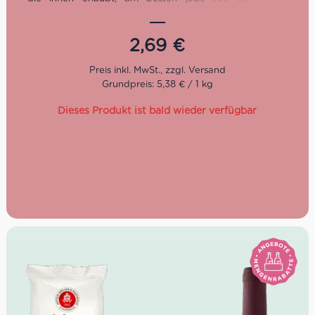
aufzusaugen. Dank der höhen Qualität des
steingeschälten Weizens sind sie nicht nur hochwertig
sondern auch noch lecker.
2,69
€
La Molisana gehört seit der Gründung 1908 zu den
wichtigsten Pastaherstellern Italiens. Heute wird das
Grundpreis: 5,38 € / 1 kg
traditionsreiche Unternehmen bereits in vierter
Generation von der Familie Ferro geführt. Sie
Dieses Produkt ist bald wieder verfügbar
verarbeiten Hartweizengrieß von höchster Qualität. Die
Nudeln von Molisana verdanken ihre Einzigartigkeit vier
Elementen: einem Familienrezept, das von Generation zu
Generation weitergegeben wird, der reinen Bergluft, die
die Weizenfelder umgibt, dem frischen Quellwasser, das
bei der Verarbeitung des Getreides verwendet wird, und
dem Hartweizen höchster Qualität. Die La Molisana
Vollkornlinie betseht aus 100 % steingeschältem
italienischem Weizen, hartnäckig und vor allem
schmackhaft, ohne holzigen und bitteren
Nachgeschmack.
Kochzeit: 11 Minuten
Packung: 500 g