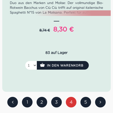
Duo aus den Marken und Molise: Der vollmundige Bio-
Rotwein Bacchus von Ciù Ciù trifft auf original italienische
Spaghetti N°15 von La Molisana. Perfekt für authentische
Pastaabende – natürlich im Vorteilspaket mit 5% Rabatt
gegenüber dem Einzelkauf.
Ursprünglicher
Aktueller
8,30
€
8,74
€
Preis
Preis
war:
ist:
8,74 €
8,30 €.
83 auf Lager
IN DEN WARENKORB
1
2
3
4
5