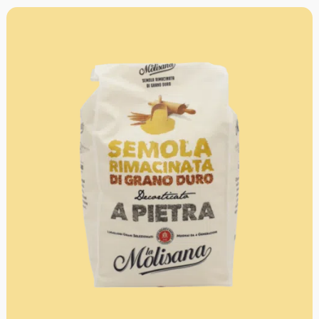
Produkte und die Zufriedenheit der Kunden sind für die
Firma das höchste Gebot.
Ideal für frische Pasta, römische Gnocchi, Pizza
und Desserts
bewusstere und nahrhafter dank der
Steinschälung
Frische Pasta: Tagliatelle, Fettuccine, Ravioli & Co
werden zäher und schmackhafter
Mürbeteig: Durch das Mischen von Grieß und Mehl
erhält man einen noch krümeligeren Teig
Die Stärken von La Molisana : Vier
Müllergenerationen, reine Bergluft, glasklares
Quellwasser im Herzen von Molise