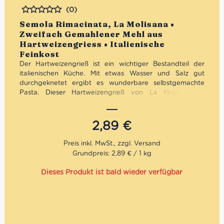
(0)
Bewertet
Semola Rimacinata, La Molisana •
Zweifach Gemahlener Mehl aus
Hartweizengriess • Italienische
Feinkost
Der Hartweizengrieß ist ein wichtiger Bestandteil der
italienischen Küche.
Mit etwas Wasser und Salz gut
durchgeknetet ergibt es wunderbare selbstgemachte
Pasta. Dieser Hartweizengrieß von La Molisana ist
feinkörnig.
La Molisana ist nicht nur eine Teigwarenmarke. Es ist die
2,89
€
Geschichte einer Familie in vierter Generation, deren Ziel
es ist, einzigartige und exquisite Produkte herzustellen.
Die Marke wurde vor über einem Jahrhundert gegründet
Grundpreis: 2,89 € / 1 kg
und ist heute einerder ältesten Nudelhersteller Italiens.
Heutzutage produziert La Molisana nicht weniger
Dieses Produkt ist bald wieder verfügbar
als 40.000 Packungen Pasta pro Tag. Die Qualität der
Produkte und die Zufriedenheit der Kunden sind für die
Firma das höchste Gebot.