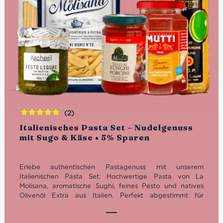
(2)
Bewertet
Italienisches Pasta Set – Nudelgenuss
mit
5.00
von
mit Sugo & Käse • 5% Sparen
5
Erlebe authentischen Pastagenuss mit unserem
Italienischen Pasta Set: Hochwertige Pasta von La
Molisana, aromatische Sughi, feines Pesto und natives
Olivenöl Extra aus Italien. Perfekt abgestimmt für
schnelle, köstliche Nudelgerichte – jetzt 5% im Set sparen!