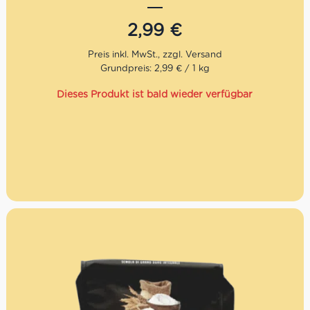
mit einem duftenden Aroma, einem hohen Proteingehalt
und einer warmen, goldenen Farbe.
2,99
€
La Molisana ist nicht nur eine Teigwarenmarke. Es ist die
Geschichte einer Familie in vierter Generation, deren Ziel
Grundpreis: 2,99 € / 1 kg
es ist, einzigartige und exquisite Produkte herzustellen.
Die Marke wurde vor über einem Jahrhundert gegründet
Dieses Produkt ist bald wieder verfügbar
und ist heute einerder ältesten Nudelhersteller Italiens.
Heutzutage produziert La Molisana nicht weniger
als 40.000 Packungen Pasta pro Tag. Die Qualität der
Produkte und die Zufriedenheit der Kunden sind für die
Firma das höchste Gebot.
Perfekt für eine milde, nahrhafte und sättigende
Pizza
Hergestellt aus bestem Hartweizen. Mehl aus
Hartweizengriess.
Stein geschält mit der traditionellen
Steinmethode
Protein mit hoher Hydratationskapazität
Ideal für langes Aufgehen