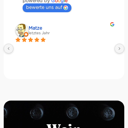
powered by
G
o
o
g
l
e
bewerte uns auf
Matze
letztes Jahr