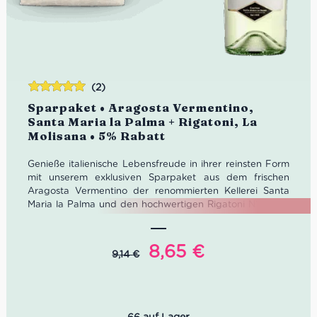
(2)
Bewertet
Sparpaket • Aragosta Vermentino,
mit
5.00
von
Santa Maria la Palma + Rigatoni, La
5
Molisana • 5% Rabatt
Genieße italienische Lebensfreude in ihrer reinsten Form
mit unserem exklusiven Sparpaket aus dem frischen
Aragosta Vermentino der renommierten Kellerei Santa
Maria la Palma und den hochwertigen Rigatoni N°31 von
La Molisana. Der Vermentino aus Sardinien überzeugt mit
fruchtig-frischen Aromen, die perfekt zu mediterranen
Pastagerichten passen. Dazu liefern die Rigatoni mit ihrer
Ursprünglicher
Aktueller
8,65
€
9,14
€
rauen Oberfläche und idealen Bissfestigkeit den
Preis
Preis
perfekten Partner für Saucen aller Art. Jetzt mit 5%
war:
ist:
Rabatt – ideal für ein sommerliches Abendessen oder ein
besonderes Dinner zu zweit.
9,14 €
8,65 €.