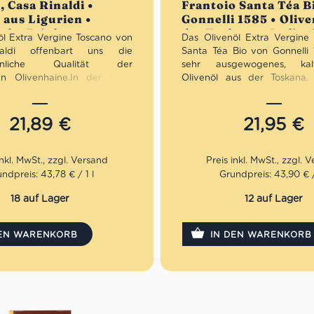
 Casa Rinaldi •
Frantoio Santa Téa B
 aus Ligurien •
Gonnelli 1585 • Olive
sche Feinkost
der Toskana • Italien
öl Extra Vergine Toscano von
Das Olivenöl Extra Vergine 
Feinkost
aldi offenbart uns die
Santa Téa Bio von Gonnelli 1
öhnliche Qualität der
sehr ausgewogenes, kalt
en Olivenhaine.In der Nase
Olivenöl aus der Toskana.
herrliche fruchtige bis florale
legendären Olivenmühle vo
am Gaumen pikant mit
gewidmet. Seit 1426 ist sie i
Bitterstoffen. Wir empfehlen
Toskana bekannt. Unser Oli
21,89
€
21,95
€
venöl Extra Vergine Toscano
Vergine Frantoio di San
inaldi lediglich Weißbrot,
Gonnelli 1585 offenbart sich
lz und Pfeffer.
Kräuternoten sowie einem 
pikanten Geschmack.
ndpreis: 43,78 € / 1 l
Grundpreis: 43,90 € /
tt: erhalte beim Kauf von 3
ivenölen Extra 12% Rabatt pro
Mengenrabatt: erhalte beim
18 auf Lager
12 auf Lager
nativen Olivenölen Extra 12%
Artikel
DEN WARENKORB
IN DEN WARENKORB