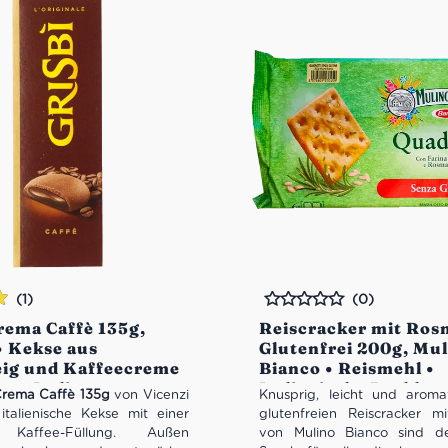
(1)
(0)
Bewertet
rema Caffè 135g,
Reiscracker mit Ros
n
• Kekse aus
Glutenfrei 200g, Mu
ig und Kaffeecreme
Bianco • Reismehl •
aus Italien
Italienische Backku
Crema Caffè 135g
von Vicenzi
Knusprig, leicht und aroma
Gluten
 italienische Kekse mit einer
glutenfreien Reiscracker m
 Kaffee-Füllung. Außen
von Mulino Bianco sind de