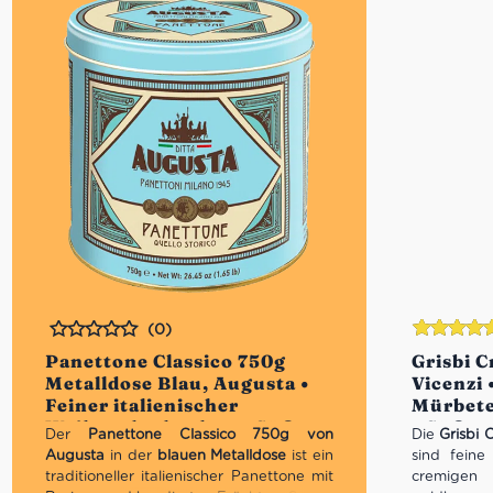
(0)
Bewertet
Bewertet
Panettone Classico 750g
Grisbi C
mit
5.00
vo
Metalldose Blau, Augusta •
Vicenzi 
5
Feiner italienischer
Mürbete
Weihnachtskuchen • Süßes
• Süßes 
Der
Panettone Classico 750g von
Die
Grisbi 
aus Italien
Augusta
in der
blauen Metalldose
ist ein
sind feine
traditioneller italienischer Panettone mit
cremigen