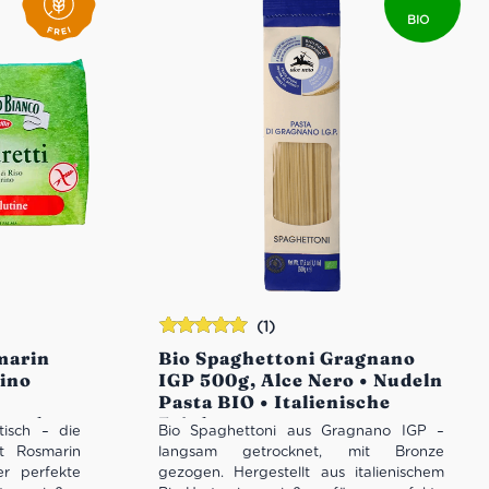
BIO
(1)
Bewertet
marin
Bio Spaghettoni Gragnano
mit
5.00
von
lino
IGP 500g, Alce Nero • Nudeln
5
Pasta BIO • Italienische
nst ohne
Feinkost
tisch – die
Bio Spaghettoni aus Gragnano IGP –
it Rosmarin
langsam getrocknet, mit Bronze
r perfekte
gezogen. Hergestellt aus italienischem