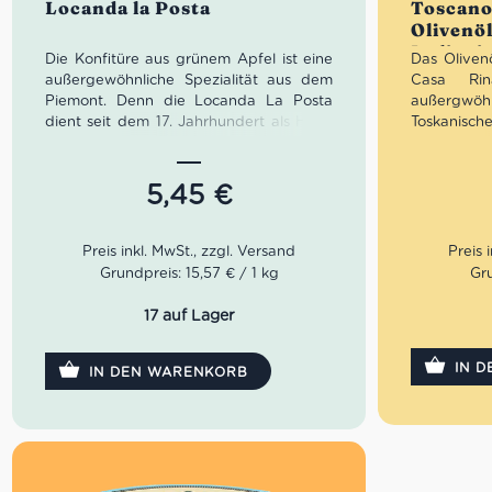
Locanda la Posta
Toscano,
von 5
Olivenöl
Italieni
Die Konfitüre aus grünem Apfel ist eine
Das Oliven
außergewöhnliche Spezialität aus dem
Casa Rin
Piemont. Denn die Locanda La Posta
außergw
dient seit dem 17. Jahrhundert als Hotel
Toskanisch
und Raststätte für gutbetuchte
zeigen sich 
Durchreisende. Seit vielen Generationen
Noten, 
verwöhnt die Familie Genovesio ihre
markanten 
5,45
€
Gäste mit vorzüglichen Speisen und
zu dem Oli
selbst kreierten Delikatessen nach allen
von Casa R
Regeln der Kunst. Damit die reisenden
Tomaten, Sa
Gäste genügend Proviant mit adäquater
Grundpreis: 15,57 € / 1 kg
Gru
Qualität hatten, begann die Familie
Mengenraba
Genovesio ihre Leckereien in Gläser zu
nativen Ol
17 auf Lager
haltbar verpacken.
Artikel
IN 
IN DEN WARENKORB