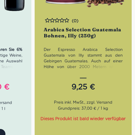
(0)
Bewertet
n
Arabica Selection Guatemala
Bohnen, Illy (250g)
aren Sie 6%
Der Espresso Arabica Selection
tige Weine,
Guatemala von Illy stammt aus den
ine Auswahl
Gebirgen Guatemalas. Auch auf einer
 Teams. Ein
Höhe von über 2000 Metern ist die
es mit allen
Biodiversität erstaunlich groß. Dieser
 kann; ein
Espresso zeigt die typischen Aromen
 viel Tiefe
wie Karamell und Schokolade, aber auch
ünglicher
Aktueller
0
€
9,25
€
nzer Tenuta
frische Noten von Zitrusfrüchten.
Preis
der zwar mit
ist:
 Länge und
Röstung:
Stark
Geschmack:
Kräftig, komplexe
0 €
126,70 €.
Grundpreis: 37,00 € / 1 kg
1 l
Aromen
Bohnen:
100% Arabica
Dieses Produkt ist bald wieder verfügbar
, Tenuta