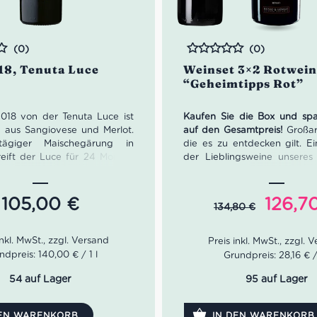
(0)
(0)
Bewertet
18, Tenuta Luce
Weinset 3×2 Rotwei
“Geheimtipps Rot”
018 von der Tenuta Luce ist
Kaufen Sie die Box und sp
 aus Sangiovese und Merlot.
auf den Gesamtpreis!
Großar
ägiger Maischegärung in
die es zu entdecken gilt. E
 reift der Luce für 24 Monate
der Lieblingsweine unseres
ues im ersten und zweiten
großartiger Supertuscan, der 
Im Glas dunkles Rubinrot. In
großen Namen aufnehmen
eidelbeere, Veilchen, Pfeffer
fantastischer Barbaresco mit
Urspr
105,00
€
126,7
134,80
€
e Nuancen von Marzipan. Am
und Eleganz von Premiumwi
Preis
gt er sich weich, vollmundig,
Carretta; genialer Jachello, 
war:
em Gerbstoff und persistent.
leichten Körper aber viel
Komplexität aufwartet.
134,8
ndpreis: 140,00 € / 1 l
Grundpreis: 28,16 € / 
 Rubinrot
: Heidelbeere, Veilchen,
2x Aska Bolgheri, Banfi
54 auf Lager
95 auf Lager
Marzipan
2x Barbaresco Garassino
mack: weich, vollmundig,
Carretta
DEN WARENKORB
IN DEN WARENKORB