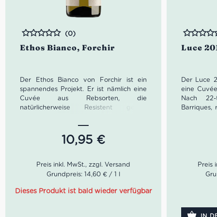
(0)
Bewertet
Bewertet
Ethos Bianco, Forchir
Luce 20
Der Ethos Bianco von Forchir ist ein
Der Luce 2
spannendes Projekt. Er ist nämlich eine
eine Cuvée
Cuvée aus Rebsorten, die
Nach 22-t
natürlicherweise Resistent gegen
Barriques,
Schädlingen sind und darum keine
in Barriq
weitere Behandlung benötigen. Im Glas
Gebrauch. 
leuchtet ein schönes Strohgelb mit
der Nase H
10,95
€
grünen Reflexen, das Bouquet offenbart
sowie fein
frische Noten von Apfel, Birne und
Gaumen zei
Steinobst. Am Gaumen vollmundig, sehr
mit griffig
frisch und lange anhaltend.
Grundpreis: 14,60 € / 1 l
Gru
Farbe:
Farbe: Strohgelb, grüne
Geruch
Dieses Produkt ist bald wieder verfügbar
Reflexe
Pfeffer, 
Geruch: Apfel, Birne,
Gesch
IN 