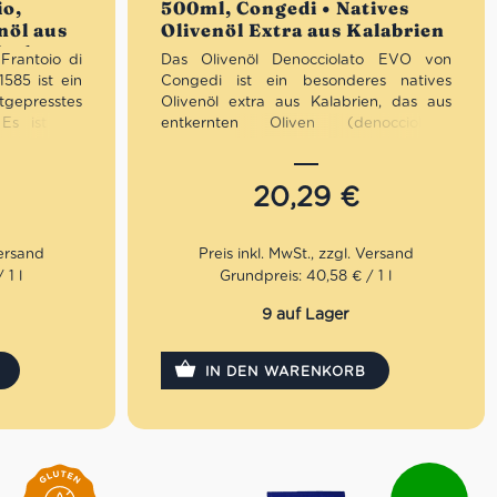
io,
500ml, Congedi • Natives
nöl aus
Olivenöl Extra aus Kalabrien
ische
Frantoio di
Das Olivenöl Denocciolato EVO von
585 ist ein
Congedi ist ein besonderes natives
gepresstes
Olivenöl extra aus Kalabrien, das aus
 Es ist der
entkernten Oliven (denocciolate)
n Santa Téa
gewonnen wird. Durch das Entfernen
n der ganzen
der Olivenkerne vor der Pressung
venöl Extra
entsteht ein besonders mildes,
20,29
€
ta Téa von
aromatisch reines Olivenöl mit eleganten
 mit schönen
fruchtigen Noten. Ein echtes Gourmet-
fruchtigen,
Olivenöl aus Süditalien – perfekt für
mediterrane Küche, Salate und feine
 1 l
Grundpreis: 40,58 € / 1 l
italienische Gerichte.
 Kauf von 3
9 auf Lager
 Rabatt pro
IN DEN WARENKORB