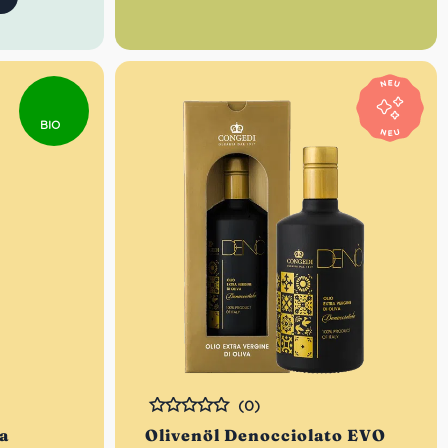
ngo
BIO
(0)
Bewertet
ra
Olivenöl Denocciolato EVO