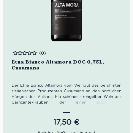
(0)
Bewertet
Etna Bianco Altamora DOC 0,75L,
Cusumano
Der Etna Bianco Altamora vom Weingut des berühmten
sizilianischen Produzenten Cusumano an den nördlichen
Hängen des Vulkans. Ein schöner strohgelber Wein aus
Carricante-Trauben, der einen einzigartigen
mineralischen und fruchtigen Wein ergibt. 3 Gläser in
Gambero Rosso.
17,50
€
Farbe: Strohgelb.
Geruch:Tief blumige, mineralische und fruchtige