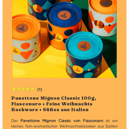
(1)
Bewertet
Panettone Mignon Classic 100g,
mit
5.00
von
Fiasconaro • Feine Weihnachts
5
Backware • Süßes aus Italien
Der
Panettone Mignon Classic von Fiasconaro
ist ein
kleiner, fein-aromatischer Weihnachtsklassiker aus Sizilien