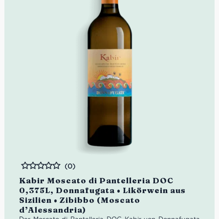
(0)
Bewertet
Kabir Moscato di Pantelleria DOC
0,375L, Donnafugata • Likörwein aus
Sizilien • Zibibbo (Moscato
d’Alessandria)