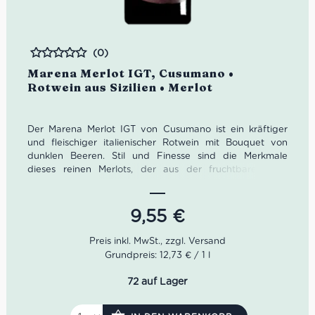
(0)
Bewertet
Marena Merlot IGT, Cusumano •
Rotwein aus Sizilien • Merlot
Der Marena Merlot IGT von Cusumano ist ein kräftiger
und fleischiger italienischer Rotwein mit Bouquet von
dunklen Beeren. Stil und Finesse sind die Merkmale
dieses reinen Merlots, der aus der fruchtbaren und
blühenden Landschaft Siziliens stammt.
Farbe: Kirschrot.
9,55
€
Geruch: Intensiv mit Aromen von dunklen Beeren
und Kirschen.
Geschmack: Elegant und weich mit viel Saftigkeit,
Grundpreis: 12,73 € / 1 l
dezenter Säure und angenehmen Tanninen.
72 auf Lager