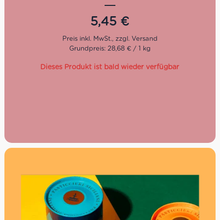
Jahren stellt I Dolci Sapori dell’Etna für Liebhaber
der
sizilianischen Trockenfrüchte
exzellente Produkte her. Mit
5,45
€
Sitz in Bronte, einer Stadt, die in der ganzen Welt für ihre
Pistazien bekannt ist, stellt das Unternehmen
selbstvertsandlich auch hervorragende Pistazien-
Grundpreis: 28,68 € / 1 kg
Süßwaren ohne Gluten her.
Glutenfrei
Dieses Produkt ist bald wieder verfügbar
Süß
Ideal zum Frühstück, als Snack oder zum
Verfeinern von Desserts