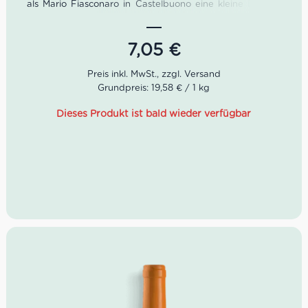
als Mario Fiasconaro in Castelbuono eine kleine Eisdiele
aufmachte. Nachdem seine drei Söhne Fausto, Martino
und Nicola in den 1990er Jahren übernahmen,
entwickelte sich der Familienbetrieb mit seinen
7,05
€
Sizilianischen Panettoni und Mandarinen Marmelade
überaus prächtig.
Grundpreis: 19,58 € / 1 kg
Dieses Produkt ist bald wieder verfügbar