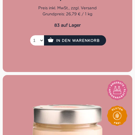
Nachspeise als feinen Abschluss einer Menüfolge oder
am Nachmittag statt einem Stück Kuchen. Diese
gebackenen Rollen von Aida lassen sich je nach
Grundpreis: 26,79 € / 1 kg
Geschmack mit verschiedenen Cremes selber füllen.
83 auf Lager
Idealerweise zum Frühstück
Zum Kaffee am Nachmittag
Oder als Gastgeschenk für Freunde oder Familie
IN DEN WARENKORB