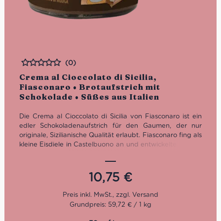
(0)
Bewertet
Crema al Cioccolato di Sicilia,
Fiasconaro • Brotaufstrich mit
Schokolade • Süßes aus Italien
Die Crema al Cioccolato di Sicilia von Fiasconaro ist ein
edler Schokoladenaufstrich für den Gaumen, der nur
originale, Sizilianische Qualität erlaubt. Fiasconaro fing als
kleine Eisdiele in Castelbuono an und entwickelte sich bis
heute zu einem der feinsten Familienbetrieben in Italien.
Wichtigstes Gebot: Die Zutaten müssen Sizilianisch sein,
damit die volle Kontrolle über die Qualität gewahrt wird.
10,75
€
Grundpreis: 59,72 € / 1 kg