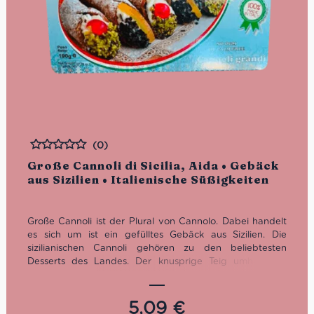
(0)
Bewertet
Große Cannoli di Sicilia, Aida • Gebäck
aus Sizilien • Italienische Süßigkeiten
Große Cannoli ist der Plural von Cannolo. Dabei handelt
es sich um ist ein gefülltes Gebäck aus Sizilien. Die
sizilianischen Cannoli gehören zu den beliebtesten
Desserts des Landes. Der knusprige Teig umhüllt die
weiche Ricotta Creme und die Schokoladensplitter und
bildet eine kostbare Hülle, die Bissen für Bissen begleitet.
Verwöhne Dich oder Deine Gäste mit dieser besonderen
5,09
€