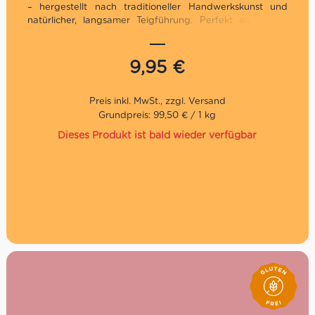
– hergestellt nach traditioneller Handwerkskunst und
natürlicher, langsamer Teigführung. Perfekt als kleines
Geschenk, als süßes Mitbringsel oder für den persönlichen
Genuss zur Kaffee- oder Teezeit.
9,95
€
Geschmack: Zart süß, aromatisch und fein duftend
Konsistenz: weich, locker & luftig
Besonderjeiten: Natürliche Mutterhefe, lange
Teigführung, ohne künstliche Aromen
Grundpreis: 99,50 € / 1 kg
Mit Rosinen, kandierten Orangenschalen, Marsala-
Dieses Produkt ist bald wieder verfügbar
Wein und Terre Siciliane Zibibbo Likörwein IGP