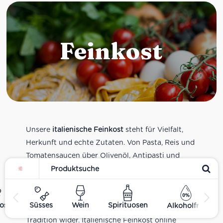
Feinkost
Unsere
italienische Feinkost
steht für Vielfalt,
Herkunft und echte Zutaten. Von Pasta, Reis und
Tomatensaucen über Olivenöl, Antipasti und
Pesto bis zu Balsamico und Spezialitäten aus
verschiedenen Regionen Italiens. Alle Produkte
sind Teil unseres realen Supermarkt-Sortiments
ost
Süsses
Wein
Spirituosen
Alkoholfrei
und spiegeln italienische Alltagsküche und
Tradition wider. Italienische Feinkost online