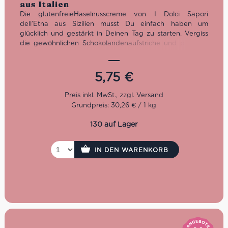
aus Italien
Die glutenfreieHaselnusscreme von I Dolci Sapori
dell’Etna aus Sizilien musst Du einfach haben um
glücklich und gestärkt in Deinen Tag zu starten. Vergiss
die gewöhnlichen Schokolandenaufstriche und probiere
den köstlichen Brotaufstrich aus 30% Haselnüssen.
Seit
über 15 Jahren stellt I Dolci Sapori dell’Etna für Liebhaber
der sizilianischen Trockenfrüchte
exzellente Produkte her.
5,75
€
Mit Sitz in Bronte, einer Stadt, die in der ganzen Welt für
ihre Pistazien bekannt ist, stellt das Unternehmen
selbstvertsandlich auch hervorragende Pistazien-
Grundpreis: 30,26 € / 1 kg
Süßwaren ohne Gluten her.
Glutenfrei
130 auf Lager
Süß
Ideal zum Frühstück, als Snack oder zum
Verfeinern von Desserts
IN DEN WARENKORB