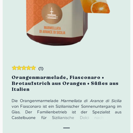
(1)
Bewertet
Orangenmarmelade, Fiasconaro •
mit
5.00
von
Brotaufstrich aus Orangen • Süßes aus
5
Italien
Die Orangenmarmelade
Marmellata di Arance di Sicilia
von Fiasconaro ist ein Sizilianischer Sonnenuntergang im
Glas. Der Familienbetrieb ist der Spezialist aus
Castelbuone für Sizilianische Dolci nach echter
Handwerkskunst. Die drei Brüder Fausto, Martino und
Nicola Fiasconaro führen seit den 1990er Jahren mit viel