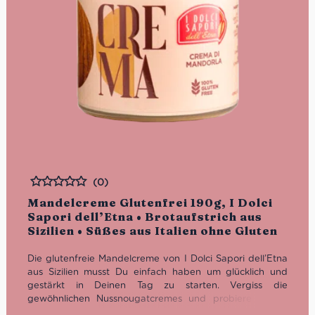
(0)
Bewertet
Mandelcreme Glutenfrei 190g, I Dolci
Sapori dell’Etna • Brotaufstrich aus
Sizilien • Süßes aus Italien ohne Gluten
Die glutenfreie Mandelcreme von I Dolci Sapori dell’Etna
aus Sizilien musst Du einfach haben um glücklich und
gestärkt in Deinen Tag zu starten. Vergiss die
gewöhnlichen Nussnougatcremes und probiere diesen
köstlichen Brotaufstrich aus 60% Mandeln.
Seit über 15