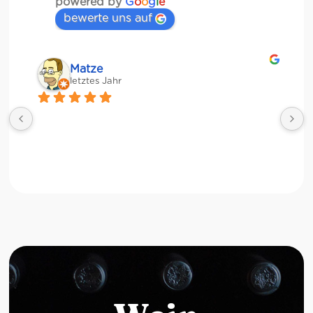
powered by
G
o
o
g
l
e
bewerte uns auf
Matze
letztes Jahr