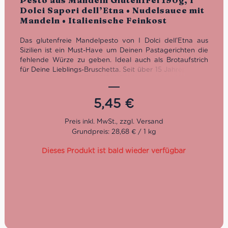
Pesto aus Mandeln Glutenfrei 190g, I
Dolci Sapori dell’Etna • Nudelsauce mit
Mandeln • Italienische Feinkost
Das glutenfreie Mandelpesto von I Dolci dell’Etna aus
Sizilien ist ein Must-Have um Deinen Pastagerichten die
fehlende Würze zu geben.
Ideal auch als Brotaufstrich
für Deine Lieblings-Bruschetta.
Seit über 15 Jahren stellt I
Dolci Sapori dell’Etna für Liebhaber
der sizilianischen
Trockenfrüchte
exzellente Produkte her. Die Qualität und
Auswahl der Zutaten steht dabei an aller erster Stelle.
5,45
€
Darum werden nur rein biologische Trockenfrüchte bei
der Herstellung verwendet… und das kannst Du an ihrem
unverkennbaren Geschmack wiedererkennen.
Grundpreis: 28,68 € / 1 kg
Glutenfrei
Dieses Produkt ist bald wieder verfügbar
Vegan