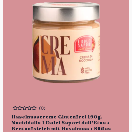
(0)
Bewertet
Haselnusscreme Glutenfrei 190g,
Nuciddella I Dolci Sapori dell’Etna •
Brotaufstrich mit Haselnuss • Süßes