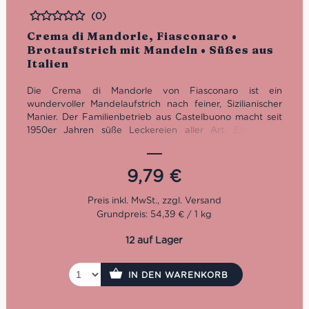
(0)
Bewertet
Crema di Mandorle, Fiasconaro •
Brotaufstrich mit Mandeln • Süßes aus
Italien
Die Crema di Mandorle von Fiasconaro ist ein
wundervoller Mandelaufstrich nach feiner, Sizilianischer
Manier. Der Familienbetrieb aus Castelbuono macht seit
1950er Jahren süße Leckereien aller Art. Eine ganz
besondere Erfindung von Nicola Fiasconaro war der
Sizilianische Panettone. Seitdem ist Fiasconaro auch
international bekannt und gefragt, auch wegen dieser
9,79
€
köstlichen Crema di Mandorle.
Grundpreis: 54,39 € / 1 kg
12 auf Lager
IN DEN WARENKORB