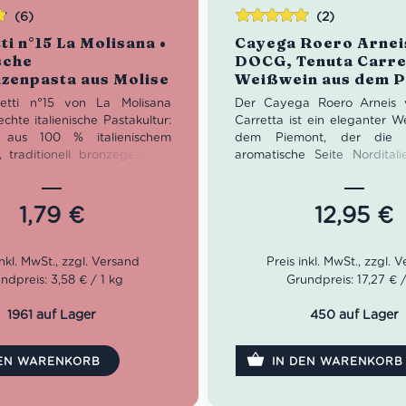
(6)
(2)
Bewertet
i n°15 La Molisana •
Cayega Roero Arnei
mit
5.00
von
sche
DOCG, Tenuta Carre
5
zenpasta aus Molise
Weißwein aus dem 
• Arneis
etti n°15 von La Molisana
Der Cayega Roero Arneis 
echte italienische Pastakultur:
Carretta ist ein eleganter W
lt aus 100 % italienischem
dem Piemont, der die 
, traditionell bronzegezogen
aromatische Seite Norditali
rfekter Bissfestigkeit. Ihre
einfängt. Im Glas zeigt er s
äche verbindet sich ideal mit
saftig und harmonisch mit
cen, Carbonara, Aglio e Olio
reifer Birne, Zitrusfrüchten
1,79
€
12,95
€
ischen Ragù-Gerichten. Eine
Nuancen von Walnuss u
ge italienische Pasta aus
Blüten. Ein stilvoller Arneis f
roduziert von einem der
Fischgerichte und me
sreichsten Pastahersteller
Sommerabende – typisch pie
ndpreis: 3,58 € / 1 kg
Grundpreis: 17,27 € / 
modern interpretiert und
ausgewogen.
1961 auf Lager
450 auf Lager
it: 10 Minuten
ng: 500 g
Farbe: leuchtendes Gol
italienischer Hartweizen
Geruch: Birne, Zitrusfrü
DEN WARENKORB
IN DEN WARENKORB
egezogen
Blüten, Walnuss
für klassische italienische
Geschmack: frisch, fruch