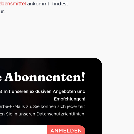
Lebensmittel
ankommt, findest
ur.
e Abonnenten!
t mit unseren exklusiven Angeboten und
Empfehlungen!
e-E-Mails zu. Sie können sich jederzeit
en Sie in unseren
Datenschutzrichtlinien
.