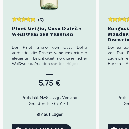
(6)
Bewertet
Bewertet
Pinot Grigio, Casa Defrà •
Sangaet
mit
5.00
von
mit
5.00
vo
Weißwein aus Venetien
Manduri
5
5
Rotwein
Primiti
Der Pinot Grigio von Casa Defrà
Der Sangae
verbindet die Frische Venetiens mit der
von Due Pa
eleganten Leichtigkeit norditalienischer
zugleich 
Weißweine. Aus den sanften Hügeln der
Herzen Ap
Colli Berici südlich von Vicenza
violetten 
stammend, begeistert dieser italienische
Primitivo
Weißwein mit feinen Fruchtaromen,
reifen Wal
5,75
€
harmonischer Struktur und angenehmer
Schokolade
Frische. Ideal zu Fisch, Pasta, Antipasti
Gaumen zei
und mediterranen Sommergerichten.
und samtig
und med
Grundpreis: 7,67 € / 1 l
Gr
authentisc
Liebhaber c
817 auf Lager
Rotweine.
Farbe