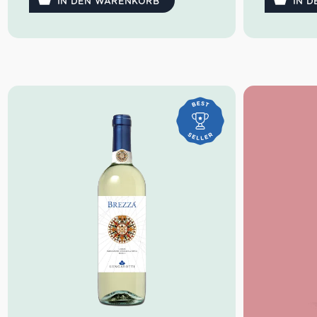
Reflexen
IN DEN WARENKORB
IN 
Duft:
V
Himbeere
Gesch
reichhalt
Rebsor
Herkun
Ideale