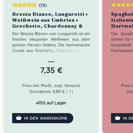
(13)
Bewertet
Bewertet
Brezza Bianco, Lungarotti •
Spaghett
mit
5.00
von
mit
4.83
Weißwein aus Umbrien •
Italieni
5
von 5
Grechetto, Chardonnay &
Hartwei
Pinot Grigio
Der Brezza Bianco von Lungarotti ist ein
Die Spagh
frischer, eleganter Weißwein aus dem
stehen für 
grünen Herzen Italiens. Die harmonische
hergestel
Cuvée aus Grechetto, Chardonnay und
Hartweizen
Pinot Grigio begeistert mit Aromen von
und mit pe
grünem Apfel, Aprikose und feinen
raue Oberfl
floralen Nuancen sowie einer lebhaften,
Tomatensau
7,35
€
angenehm weichen Struktur. Ein
oder klass
unkomplizierter italienischer Weißwein
hochwerti
aus Umbrien, perfekt für Aperitivo,
Molise, p
mediterrane Küche und entspannte
tradition
Grundpreis: 9,80 € / 1 l
Gru
Sommerabende auf der Terrasse.
Italiens.
4155 auf Lager
Farbe: Helles Strohgelb
Kochze
Geruch: Grüner Apfel, Aprikose,
Packu
florale Nuancen
100 % 
IN DEN WARENKORB
IN 
Geschmack: Frisch, fruchtig, weich,
Bronz
feine Säure
Ideal 