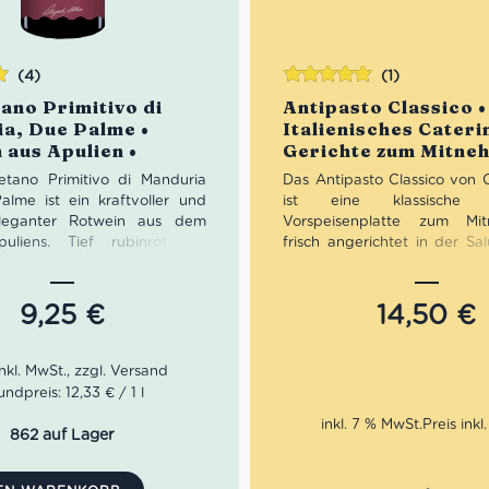
(4)
(1)
Bewertet
ano Primitivo di
Antipasto Classico •
n
mit
5.00
von
a, Due Palme •
Italienisches Cateri
5
 aus Apulien •
Gerichte zum Mitne
vo
tano Primitivo di Manduria
Das Antipasto Classico von C
lme ist ein kraftvoller und
ist eine klassische it
eleganter Rotwein aus dem
Vorspeisenplatte zum M
uliens. Tief rubinrot mit
frisch angerichtet in der Sa
Reflexen begeistert dieser
ideal für Geburtstage, Fami
 mit intensiven Aromen von
Business-Events oder einen 
dfrüchten, Vanille, dunkler
Abend mit Freunden. Mit La
9,25
€
14,50
€
 und feinen Tabaknoten. Am
Rosmarinschinken, Mortadel
gt er sich vollmundig, weich
italienischem Käse, ge
 mit harmonischen Tanninen
Tomaten und Oliven bri
iterraner Wärme – ein
Antipasti-Platte den Geschma
undpreis: 12,33 € / 1 l
her Primitivo di Manduria für
direkt auf deinen Tisch.
inkl. 7 % MwSt.
harakterstarker italienischer
862 auf Lager
Portion: für 1 Person be
:
Tiefes Rubinrot mit violetten
Abholung: in der gewäh