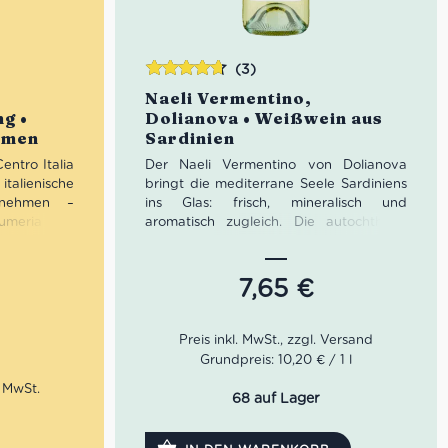
(3)
Bewertet
Naeli Vermentino,
mit
4.67
ng •
Dolianova • Weißwein aus
von 5
hmen
Sardinien
entro Italia
Der Naeli Vermentino von Dolianova
alienische
bringt die mediterrane Seele Sardiniens
itnehmen –
ins Glas: frisch, mineralisch und
lumeria und
aromatisch zugleich. Die autochthone
lienfeiern,
Rebsorte Vermentino entfaltet hier
gemütlichen
elegante Noten von Honigmelone,
ndschinken,
Zitrusfrüchten, Ananas und
7,65
€
la, Salami,
mediterranen Kräutern. Ein sardischer
trockneten
Weißwein mit lebendiger Frische und
ngt diese
feiner Struktur – ideal als Aperitif sowie
ck Italiens
zu Fisch, Meeresfrüchten, Antipasti und
Grundpreis: 10,20 € / 1 l
sommerlicher italienischer Küche.
68 auf Lager
rechnet
Farbe: Strohgelb mit grünlichen
lten Centro
Reflexen