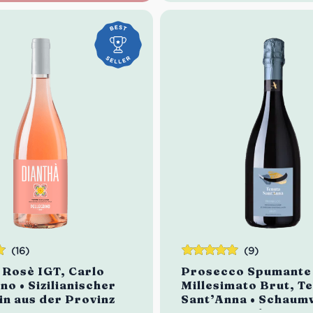
ichte
und lang anhaltend
Rebsorte: 100% Arneis
Idealer Versandkarton: 
(16)
(9)
Bewertet
 Rosè IGT, Carlo
Prosecco Spumante
mit
5.00
von
no • Sizilianischer
Millesimato Brut, T
5
n aus der Provinz
Sant’Anna • Schaum
Venetien • Glera