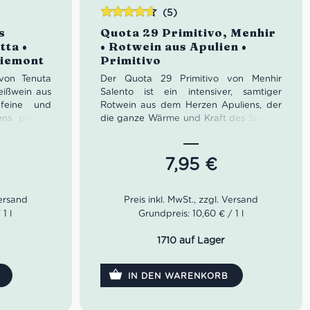
(5)
Bewertet
s
Quota 29 Primitivo, Menhir
mit
4.60
tta •
• Rotwein aus Apulien •
von 5
Piemont
Primitivo
von Tenuta
Der Quota 29 Primitivo von Menhir
eißwein aus
Salento ist ein intensiver, samtiger
feine und
Rotwein aus dem Herzen Apuliens, der
ens perfekt
die ganze Wärme und Kraft des Salento
ich frisch,
in sich trägt. In Bagnolo del Salento
 Noten von
erzeugen die Brüder Gaetano und Vito
 und feinen
Angelo Marangelli einen Primitivo mit
7,95
€
nd weißen
reifen Fruchtaromen, feiner Würze und
ür Aperitivo,
weichem Tannin – vollmundig,
diterrane
mediterran und typisch süditalienisch.
montesisch,
Der Ausbau im Holzfass verleiht dem
1 l
Grundpreis: 10,60 € / 1 l
 wunderbar
Wein zusätzliche Tiefe und macht ihn zu
einem perfekten Begleiter für kräftige
1710 auf Lager
Pasta, Grillgerichte und gemütliche
dgelb
Abende.
chte, weiße
IN DEN WARENKORB
Farbe: tiefes Rubinrot
tig, elegant
Geruch: Kirsche, rote Früchte, süße