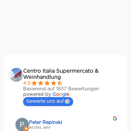
Centro Italia Supermercato &
Weinhandlung
4.5
Basierend auf 1837 Bewertungen
powered by
G
o
o
g
l
e
bewerte uns auf
Matze
letztes Jahr