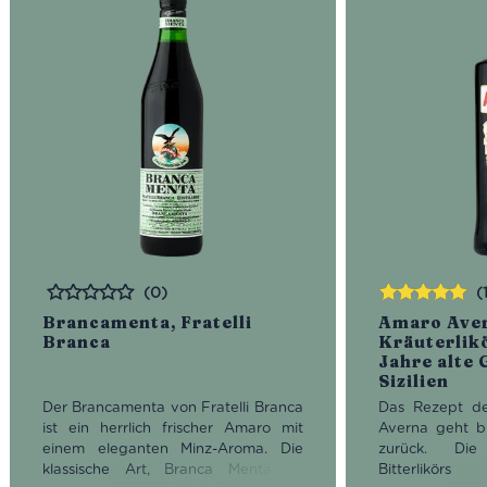
(0)
(
Bewertet
Bewertet
Brancamenta, Fratelli
Amaro Ave
mit
5.00
von
Branca
Kräuterlikö
5
Jahre alte 
Sizilien
Der Brancamenta von Fratelli Branca
Das Rezept d
ist ein herrlich frischer Amaro mit
Averna geht bi
einem eleganten Minz-Aroma. Die
zurück. Die
klassische Art, Branca Menta zu
Bitterlikö