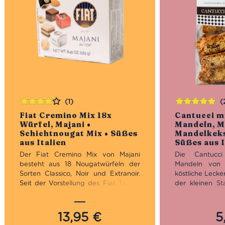
(1)
(
Bewertet
Bewertet
Fiat Cremino Mix 18x
Cantucci m
mit
4.00
mit
5.00
von
Würfel, Majani •
Mandeln, M
von 5
5
Schichtnougat Mix • Süßes
Mandelkeks
aus Italien
Süßes aus I
Der Fiat Cremino Mix von Majani
Die Cantucc
besteht aus 18 Nougatwürfeln der
Mandeln von 
Sorten Classico, Noir und Extranoir.
köstliche Lecke
Seit der Vorstellung des Fiat Tipo 4
der kleinen St
im Jahre 1911 ist der Cremino eine
50 km südlich 
von Italiens Lieblingspralinen. Es ist
Marabissi mit 
der ideale Mix für eine kleine
Lokalheldin. Ih
13,95
€
5
Aufmerksamkeit. „Majani“ ist Italiens
Chianciano,
i