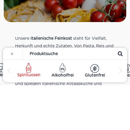
Unsere
italienische Feinkost
steht für Vielfalt,
Herkunft und echte Zutaten. Von Pasta, Reis und
Filter
Tomatensaucen über Olivenöl, Antipasti und
Pesto bis zu Balsamico und Spezialitäten aus
verschiedenen Regionen Italiens. Alle Produkte
ein
Spirituosen
Alkoholfrei
Glutenfrei
Laktos
sind Teil unseres realen Supermarkt-Sortiments
und spiegeln italienische Alltagsküche und
Tradition wider. Italienische Feinkost online
kaufen.