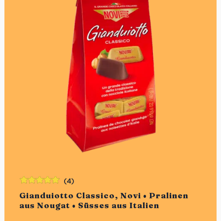
(4)
Bewertet
Gianduiotto Classico, Novi • Pralinen
mit
5.00
von
aus Nougat • Süsses aus Italien
5