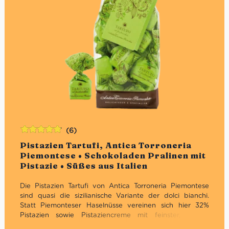
(6)
Bewertet
Pistazien Tartufi, Antica Torroneria
mit
4.83
Piemontese • Schokoladen Pralinen mit
von 5
Pistazie • Süßes aus Italien
Die Pistazien Tartufi von Antica Torroneria Piemontese
sind quasi die sizilianische Variante der dolci bianchi.
Statt Piemonteser Haselnüsse vereinen sich hier 32%
Pistazien sowie Pistaziencreme mit feinster, weißer
Schokolade. Seit 1885 kreierte Giuseppe Sebaste