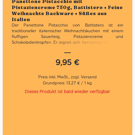
Panettone Pistacchio mit
mit
5.00
von
Pistaziencreme 750g, Battistero • Feine
5
Weihnachts Backware • Süßes aus
Italien
Der Panettone Pistacchio von Battistero ist ein
traditioneller italienischer Weihnachtskuchen mit einem
fluffigen Sauerteig, Pistaziencreme und
Schokoladentropfen. Er eignet sich hervorragend für die
anrückenden Festtage, zum Frühstück oder einfach als
kleine Versuchung zwischendurch. Ideal für Pistazienfans
und für diejenigen, die eine Abwechslung zum
9,95
€
klassischen Panettone mit Rosinen und kandierten
Früchten suchen!
Traditionelles Geschenk zu Weihnachten
Grundpreis: 13,27 € / 1 kg
Traditionelles Rezept
Dieses Produkt ist bald wieder verfügbar
Direkt aus Italien