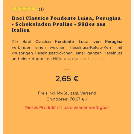
(1)
Bewertet
Baci Classico Fondente Luisa, Perugina
mit
5.00
von
• Schokoladen Praline • Süßes aus
5
Italien
Die
Baci Classico Fondente Luisa von Perugina
verbinden einen weichen Haselnuss-Kakao-Kern mit
knusprigen Haselnussstückchen, einer ganzen Haselnuss
und einer doppelten Hülle aus dunkler Luisa-Schokolade.
Jede der drei einzeln verpackten Pralinen enthält
außerdem eine kleine Botschaft – ideal zum Verschenken,
Teilen oder als süße Begleitung zu Espresso und Kaffee.
2,65
€
Glutenfrei. Inhalt: 3 Stück, 37,5 g.
Grundpreis: 70,67 € /
Dieses Produkt ist bald wieder verfügbar