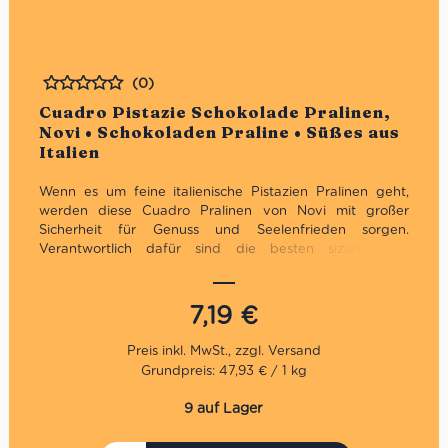
(0)
Bewertet
Cuadro Pistazie Schokolade Pralinen,
Novi • Schokoladen Praline • Süßes aus
Italien
Wenn es um feine italienische Pistazien Pralinen geht,
werden diese Cuadro Pralinen von Novi mit großer
Sicherheit für Genuss und Seelenfrieden sorgen.
Verantwortlich dafür sind die besten sizialinischen
Pistazien, die von zwei Schichten Giuanduja-Schokolade
und einer Schicht zarter Sahne gehalten werden.
7,19
€
Grundpreis: 47,93 € / 1 kg
9 auf Lager