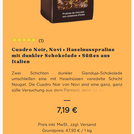
(1)
Bewertet
Cuadro Noir, Novi • Haselnusspraline
mit
5.00
von
mit dunkler Schokolade • Süßes aus
5
Italien
Zwei Schichten dunkler Gianduja-Schokolade
umschließen
eine mit Haselnüssen veredelte Schicht
Nougat. Die Cuadro Noir von Novi sind eine ganz, ganz
süße Versuchung aus dem Piemont, denn ist die Packung
einmal aufgemacht, gibt kein Halt mehr. Es ist die
Kombination aus dunkler Schokolade, Nougat und feinen
Haselnüssen, die uns so sūchtig macht. Probiere sie
7,19
€
selbst!
Grundpreis: 47,93 € / 1 kg