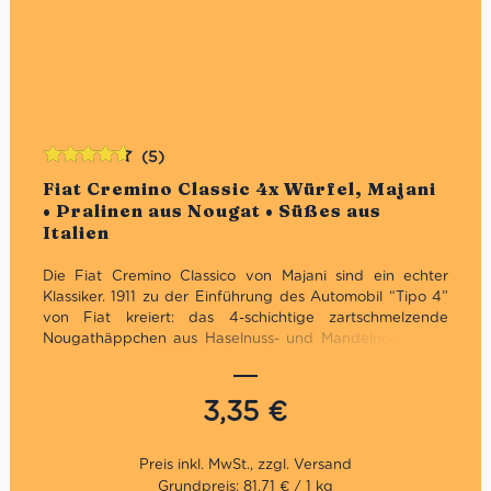
(5)
Bewertet
Fiat Cremino Classic 4x Würfel, Majani
mit
4.60
• Pralinen aus Nougat • Süßes aus
von 5
Italien
Die Fiat Cremino Classico von Majani sind ein echter
Klassiker. 1911 zu der Einführung des Automobil “Tipo 4”
von Fiat kreiert: das 4-schichtige zartschmelzende
Nougathäppchen aus Haselnuss- und Mandelnougat als
4 Stück-Packung. Ein besonderes Produkt, das der
positiven Meinung historischer Persönlichkeiten
entsprach. Der Fiat Cremino ist seit über 100 Jahren ein
3,35
€
großartiger Klassiker in der Schokoladenwelt. Und es
gelingt noch heute, den Kunden von heute bei jedem
Bissen dieses einzigartige Erlebnis zu gewährleisten, das
es auch schon früher gab.
Grundpreis: 81,71 € / 1 kg