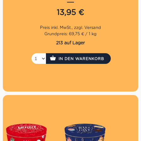
exzellente Tartufi. Seine Familie, jetzt in der fünften
Generation, erzählt erschafft weiterhin Emotionen in
13,95
€
Form von kleinen Köstlichkeiten. Alles was zählt ist die
Leidenschaft für ein altes Handwerk, die Liebe zu den
Herkunftsorten, die Verwandlung der Zutaten in die
Zungenpoesie eines Pistazien Tartufo.
Grundpreis: 69,75 € / 1 kg
213 auf Lager
Geschmack: Pistazie, süß, eigenständig
IN DEN WARENKORB