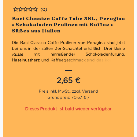
(0)
Bewertet
Baci Classico Caffe Tube 3St., Perugina
• Schokoladen Pralinen mit Kaffee •
Süßes aus Italien
Die Baci Classico Caffe Pralinen von Perugina sind jetzt
bei uns in der süßen 3er-Schachtel erhältlich. Drei kleine
Küsse
mit hinreißender Schokoladenfüllung,
Haselnussherz und Kaffeegeschmack sind das köstlichste
Genussmittel, um den Liebsten sowie auch sich selbst ein
kleines bisschen kulinarische Romantik zu gönnen.
2,65
€
Grundpreis: 70,67 € /
Dieses Produkt ist bald wieder verfügbar