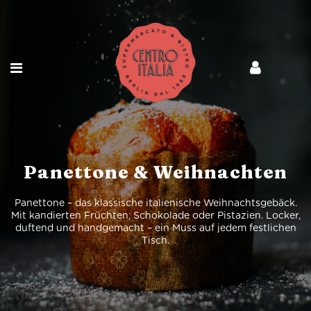
Panettone & Weihnachten
Panettone – das klassische italienische Weihnachtsgebäck.
Mit kandierten Früchten, Schokolade oder Pistazien. Locker,
duftend und handgemacht – ein Muss auf jedem festlichen
Tisch.