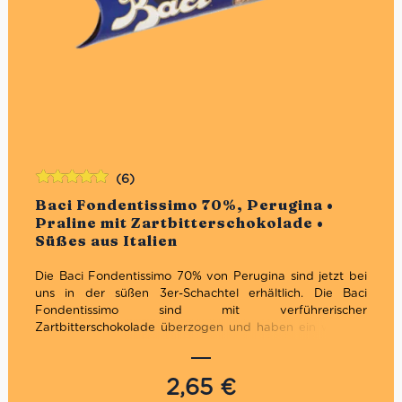
(6)
Bewertet
Baci Fondentissimo 70%, Perugina •
mit
5.00
von
Praline mit Zartbitterschokolade •
5
Süßes aus Italien
Die Baci Fondentissimo 70% von Perugina sind jetzt bei
uns in der süßen 3er-Schachtel erhältlich. Die Baci
Fondentissimo sind mit verführerischer
Zartbitterschokolade überzogen und haben ein weiches
Gianduia-Herz. Die Deckkraft von intensiver 70%iger
dunkler Schokolade verleiht einen anhaltenden Genuss,
Die Verpackung ist schwarz wie die intensive dunkle
2,65
€
Schokolade und mit goldenen Sternen
beleuchtet. Im