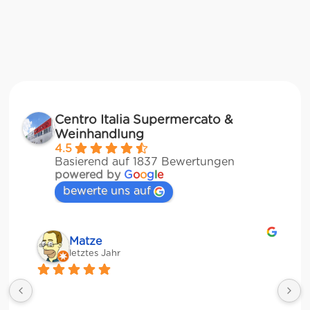
Centro Italia Supermercato &
Weinhandlung
4.5
Basierend auf 1837 Bewertungen
powered by
G
o
o
g
l
e
bewerte uns auf
Matze
letztes Jahr