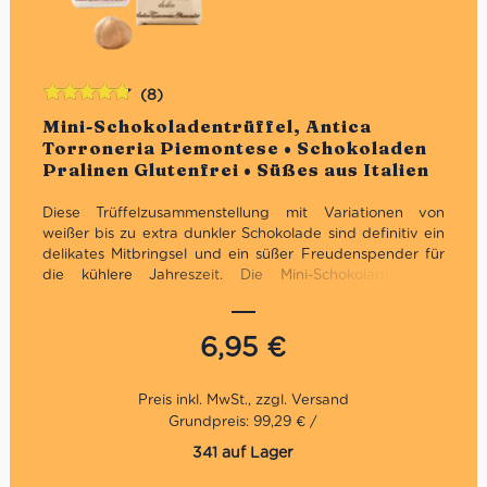
(8)
Bewertet
Mini-Schokoladentrüffel, Antica
mit
4.75
Torroneria Piemontese • Schokoladen
von 5
Pralinen Glutenfrei • Süßes aus Italien
Diese Trüffelzusammenstellung mit Variationen von
weißer bis zu extra dunkler Schokolade sind definitiv ein
delikates Mitbringsel und ein süßer Freudenspender für
die kühlere Jahreszeit.
Die Mini-Schokoladentrüffel
enthalten je 2 Stück der Sorten: extranero, das dunkle
Original, bianco, con amaretti und al pistacchio. Feine
kleinen Pralinen aus dem Piemont mit Nüssen, Mandeln
6,95
€
und Pistazien. Glutenfrei.
Die Antica Torroneria Piemontese kreiert seit 1885
ausgezeichnete Trüffel und Nougat, die alle von der IGP
Nocciola aus dem Piemont inspiriert sind. Die fünfte
Grundpreis: 99,29 € /
Generation seiner Familie steht für die Leidenschaft für
341 auf Lager
ein uraltes Handwerk, die Liebe zu den Herkunftsorten
und die Wertschätzung der Früchte des Territoriums. Die