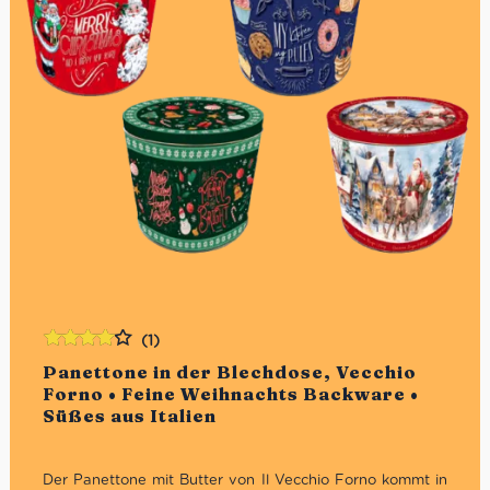
(1)
Bewertet
Panettone in der Blechdose, Vecchio
mit
4.00
Forno • Feine Weihnachts Backware •
von 5
Süßes aus Italien
Der Panettone mit Butter von Il Vecchio Forno kommt in