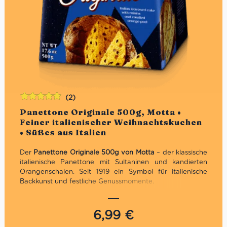
(2)
Bewertet
Panettone Originale 500g, Motta •
mit
5.00
von
Feiner italienischer Weihnachtskuchen
5
• Süßes aus Italien
Der
Panettone Originale 500g von Motta
– der klassische
italienische Panettone mit Sultaninen und kandierten
Orangenschalen. Seit 1919 ein Symbol für italienische
Backkunst und festliche Genussmomente.
Traditionelles Geschenk zu Weihnachten
Traditionelles Rezept
6,99
€
Direkt aus Italien