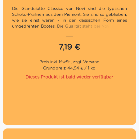
Die Gianduiotto Classico von Novi sind die typischen
Schoko-Pralinen aus dem Piemont. Sie sind so geblieben,
wie sie einst waren – in der klassischen Form eines
umgedrehten Bootes. Die Qualität steht bei Novi an aller
erster Stelle, darum wird viel Zeit und Mühe in die
Auswahl der richtigen Zutaten investiert. Dank der Wahl
der besten Kakaosorte, die durch die besten lokalen
7,19
€
Haselnüsse bereichert wird, erwerben die Gianduiotti
ihren unverkennbaren Geschmack.
Grundpreis: 44,94 € / 1 kg
Dieses Produkt ist bald wieder verfügbar