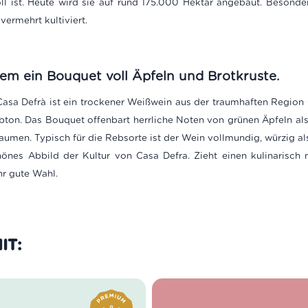
l ist. Heute wird sie auf rund 175.000 Hektar angebaut. Besonders
ermehrt kultiviert.
em ein Bouquet voll Äpfeln und Brotkruste.
a Defrà ist ein trockener Weißwein aus der traumhaften Region Col
on. Das Bouquet offenbart herrliche Noten von grünen Äpfeln als
umen. Typisch für die Rebsorte ist der Wein vollmundig, würzig al
hönes Abbild der Kultur von Casa Defra. Zieht einen kulinarisch
hr gute Wahl.
IT: