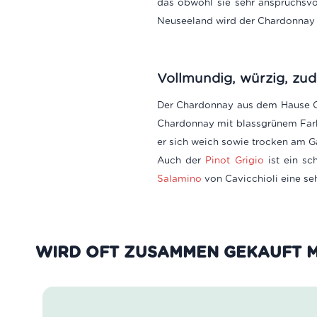
das obwohl sie sehr anspruchsvol
Neuseeland wird der Chardonnay v
Vollmundig, würzig, zud
Der Chardonnay aus dem Hause Cas
Chardonnay mit blassgrünem Farbt
er sich weich sowie trocken am Ga
Auch der
Pinot Grigio
ist ein sc
Salamino
von Cavicchioli eine se
WIRD OFT ZUSAMMEN GEKAUFT M