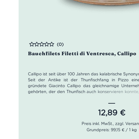
(0)
Bewertet
Bauchfilets Filetti di Ventresca, Callipo
Callipo ist seit über 100 Jahren das kalabrische Synony
Seit der Antike ist der Thunfischfang in Pizzo eine 
gründete Giacinto Callipo das gleichnamige Untern
gehörten, der den Thunfisch auch konservieren konnte, 
berief das Köngshaus Callipo zum offiziellen Lieferanten
Die Thunfisch Leckereien von Callipo wie diese Bauch
12,89
€
gehören traditionell in jeden Alimentari und jede it
werden die Stücke schonend gekocht, um die Nähr
erhalten. Die besten Teilstücke wie die Ventresca wer
Grundpreis: 99,15 € / 1 kg
verpackt. So hat es bei Callipo seit fünf Generationen T