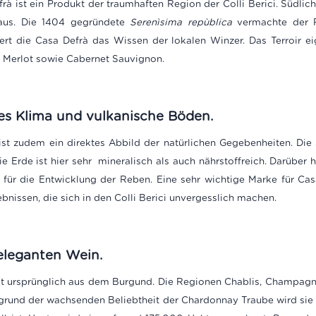
à ist ein Produkt der traumhaften Region der Colli Berici. Südlich
aus. Die 1404 gegründete
Serenìsima repùblica
vermachte der Re
ert die Casa Defrà das Wissen der lokalen Winzer. Das Terroir ei
h Merlot sowie Cabernet Sauvignon.
es Klima und vulkanische Böden.
st zudem ein direktes Abbild der natürlichen Gegebenheiten. Di
 Erde ist hier sehr mineralisch als auch nährstoffreich. Darüber 
l für die Entwicklung der Reben. Eine sehr wichtige Marke für C
ebnissen, die sich in den Colli Berici unvergesslich machen.
eleganten Wein.
 ursprünglich aus dem Burgund. Die Regionen Chablis, Champagne
fgrund der wachsenden Beliebtheit der Chardonnay Traube wird sie