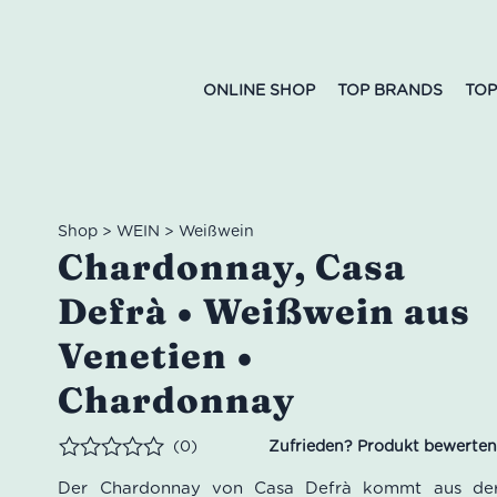
ONLINE SHOP
TOP BRANDS
TOP
Shop
>
WEIN
>
Weißwein
Chardonnay, Casa
Defrà • Weißwein aus
Venetien •
Chardonnay
(0)
Bewertet
Der Chardonnay von Casa Defrà kommt aus de