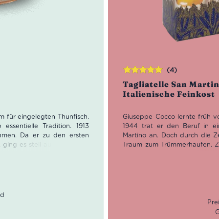
(4)
Bewertet
Tagliatelle San Marti
mit
5.00
von
Italienische Feinkost
5
m für eingelegten Thunfisch.
Giuseppe Cocco lernte früh v
essentielle Tradition. 1913
1944 trat er den Beruf in ei
ehmen. Da er zu den ersten
Martino an. Doch durch die Z
ging es steil aufwärts. 1926
Traum zum Trümmerhaufen. Zwi
.
Teile der Pastamaschinen und
seine eigene Pastamanufaktur, 
filets Filetti di Ventresca
San Martino herstellt.
alienische Küche. Mit Dampf
stoffe so gut es geht zu
den händisch portioniert und
radition.
G