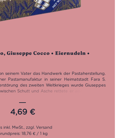
no, Giuseppe Cocco • Eiernudeln •
on seinem Vater das Handwerk der Pastaherstellung.
ner Pastamanufaktur in seiner Heimatstadt Fara S.
erstörung des zweiten Weltkrieges wurde Giuseppes
schen Schutt und Asche rettete er also die letzten
 brachte sie wieder zum laufen. Und so gründete er
die bis heute erstklassige Pasta wie diese Tagliatelle
4,69
€
rundpreis: 18,76 € / 1 kg