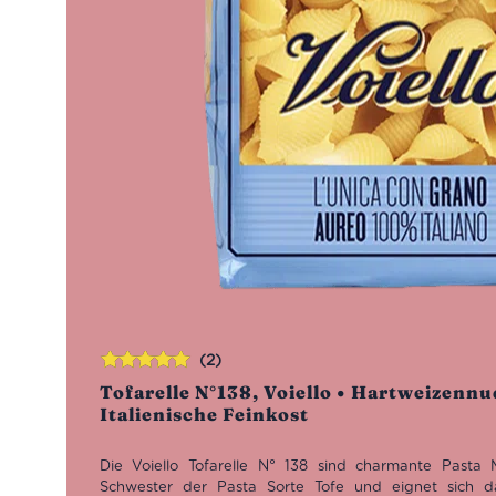
(2)
Bewertet
Tofarelle N°138, Voiello • Hartweizennu
mit
5.00
von
Italienische Feinkost
5
Die Voiello Tofarelle N° 138 sind charmante Pasta M
Schwester der Pasta Sorte Tofe und eignet sich da