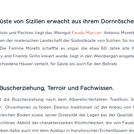
ste von Sizilien erwacht aus ihrem Dornrösche
Noto und Pachino liegt das Weingut
Feudo Maccari
. Antonio Moret
ten der malerischen Landschaft der Südostküste von Sizilien. So k
 Die Familie Moretti schaffte es sogar die etwa 60 Jahre alte
y and Friends Grillo kreiert wurde, liegt in den Weinbergen eingeb
edene Häuser verteilt, für Gäste als auch für den Betrieb.
s Buscherziehung, Terroir und Fachwissen.
at die Buscherziehung nach dem Alberello-Verfahren Tradition. 
 Olivenhainen zu finden. Ebenso traditionell ist der Anbau von 
lkreichen Boden sowie seiner Diversität der Lagen bei der Qualität
r schönes Abbild der charakterstarken Köstlichkeiten, die von F
geben dafür auch mit dem Ausbau in französischen Eichenfässern die 