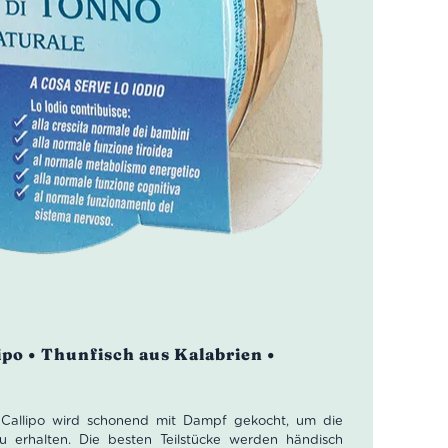
ipo • Thunfisch aus Kalabrien •
n Callipo wird schonend mit Dampf gekocht, um die
u erhalten. Die besten Teilstücke werden händisch