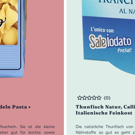
(0)
Bewertet
deln Pasta •
Thunfisch Natur, Call
Italienische Feinkost
uscheln. Sie ist die kleine
Die natürliche Thunfisch vo
her gut für leichte sowie
Nährstoffe so gut es geht z