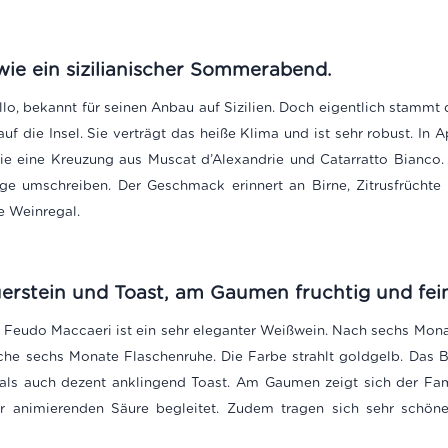
t wie ein sizilianischer Sommerabend.
illo, bekannt für seinen Anbau auf Sizilien. Doch eigentlich stammt 
f die Insel. Sie verträgt das heiße Klima und ist sehr robust. In A
 sie eine Kreuzung aus Muscat d’Alexandrie und Catarratto Bianco.
e umschreiben. Der Geschmack erinnert an Birne, Zitrusfrüchte
e Weinregal.
erstein und Toast, am Gaumen fruchtig und fei
on Feudo Maccaeri ist ein sehr eleganter Weißwein. Nach sechs Mo
che sechs Monate Flaschenruhe. Die Farbe strahlt goldgelb. Das B
als auch dezent anklingend Toast. Am Gaumen zeigt sich der Fami
ner animierenden Säure begleitet. Zudem tragen sich sehr sch