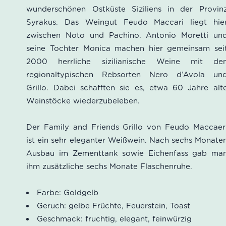
wunderschönen Ostküste Siziliens in der Provin
Syrakus. Das Weingut Feudo Maccari liegt hie
zwischen Noto und Pachino. Antonio Moretti un
seine Tochter Monica machen hier gemeinsam sei
2000 herrliche sizilianische Weine mit de
regionaltypischen Rebsorten Nero d’Avola un
Grillo. Dabei schafften sie es, etwa 60 Jahre alt
Weinstöcke wiederzubeleben.
Der Family and Friends Grillo von Feudo Maccaer
ist ein sehr eleganter Weißwein. Nach sechs Monate
Ausbau im Zementtank sowie Eichenfass gab ma
ihm zusätzliche sechs Monate Flaschenruhe.
Farbe: Goldgelb
Geruch: gelbe Früchte, Feuerstein, Toast
Geschmack: fruchtig, elegant, feinwürzig