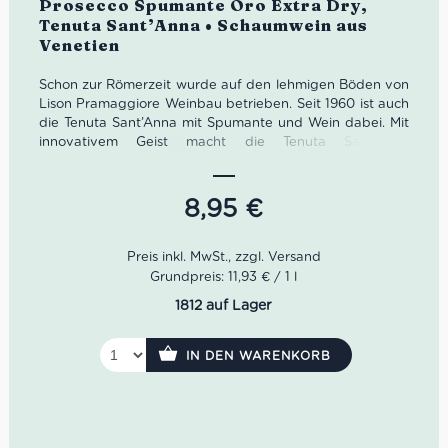
Prosecco Spumante Oro Extra Dry,
mit
4.83
Tenuta Sant’Anna • Schaumwein aus
von 5
Venetien
Schon zur Römerzeit wurde auf den lehmigen Böden von
Lison Pramaggiore Weinbau betrieben. Seit 1960 ist auch
die Tenuta Sant’Anna mit Spumante und Wein dabei. Mit
innovativem Geist macht die Tenuta Sant’Anna
wunderbare Genussmittel wie diesen Prosecco Spumante
Oro Extra Dry.
8,95
€
Farbe
: Strohgelb
Geruch
: Akazienblüten, Pfirsich, Birne
Geschmack
: kühl, weich, fruchtig, seidige Perlage
Grundpreis: 11,93 € / 1 l
1812 auf Lager
IN DEN WARENKORB