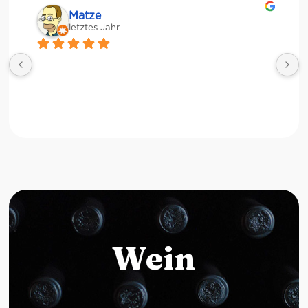
Matze
letztes Jahr
Wein