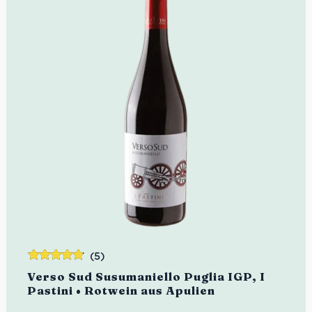
(5)
Bewertet
Verso Sud Susumaniello Puglia IGP, I
mit
4.80
Pastini • Rotwein aus Apulien
von 5