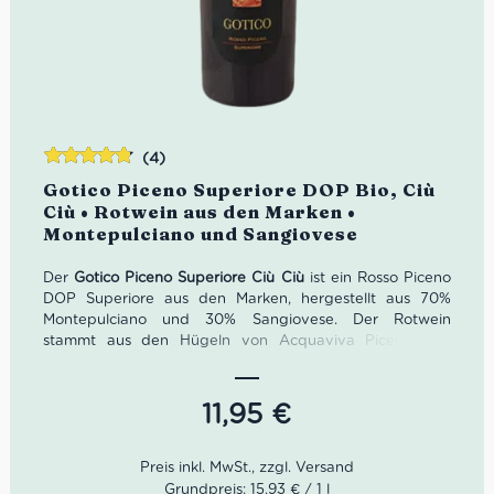
(4)
Bewertet
Gotico Piceno Superiore DOP Bio, Ciù
mit
4.75
Ciù • Rotwein aus den Marken •
von 5
Montepulciano und Sangiovese
Der
Gotico Piceno Superiore Ciù Ciù
ist ein Rosso Piceno
DOP Superiore aus den Marken, hergestellt aus 70%
Montepulciano und 30% Sangiovese. Der Rotwein
stammt aus den Hügeln von Acquaviva Picena und
Offida in der Provinz Ascoli Piceno und reift rund 12
Monate in Eichenfässern sowie weitere 6 Monate in der
Flasche. Im Glas zeigt er ein intensives Rot mit leicht
11,95
€
granatrotem Rand; in der Nase verbinden sich Vanille
und Holzgewürze, am Gaumen wirkt er samtig,
körperreich und warm. Ein charaktervoller italienischer
Rotwein für Fleischgerichte, gereifte Käse, herzhafte
Grundpreis: 15,93 € / 1 l