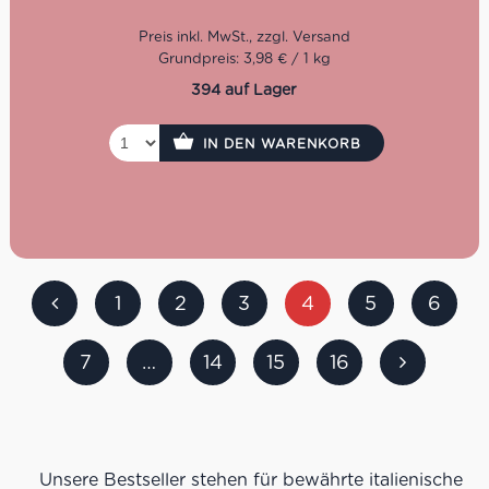
den Teller bringen möchten.
Grundpreis: 3,98 € / 1 kg
394 auf Lager
IN DEN WARENKORB
1
2
3
4
5
6
7
…
14
15
16
Unsere Bestseller stehen für bewährte italienische