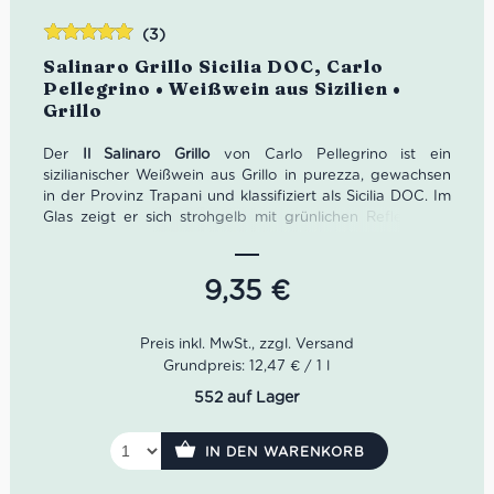
(3)
Bewertet
Salinaro Grillo Sicilia DOC, Carlo
mit
5.00
von
Pellegrino • Weißwein aus Sizilien •
5
Grillo
Der
Il Salinaro Grillo
von Carlo Pellegrino ist ein
sizilianischer Weißwein aus Grillo in purezza, gewachsen
in der Provinz Trapani und klassifiziert als Sicilia DOC. Im
Glas zeigt er sich strohgelb mit grünlichen Reflexen; in
der Nase verbinden sich fruchtige Noten von weißem
Pfirsich mit aromatischen Kräutern und gelben Blüten.
Am Gaumen wirkt dieser Grillo frisch, ausgewogen,
9,35
€
angenehm weich und von guter Intensität – ein
charaktervoller Weißwein aus Sizilien für Fischgerichte,
Pasta mit Pesto, frische Käse, Gemüse-Fingerfood, Crudo
di Mare und den italienischen Aperitivo.
Grundpreis: 12,47 € / 1 l
552 auf Lager
IN DEN WARENKORB