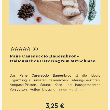
(0)
Bewertet
Pane Casereccio Bauernbrot •
Italienisches Catering zum Mitnehmen
Das
Pane Casereccio Bauernbrot
ist die ideale
Ergänzung zu unseren italienischen Catering-Gerichten,
Antipasti-Platten, Salumi, Käse und hausgemachten
Vorspeisen. Außen knusprig, innen weich und luftig –
genau das richtige Brot zum Teilen, Dippen, Belegen oder
als Grundlage für Bruschetta. Besonders gut passt es zu
Olivenöl, Vitello Tonnato, Carpaccio di Bresaola,
3,25
€
italienischem Landschinken, Pancetta, Pecorino oder