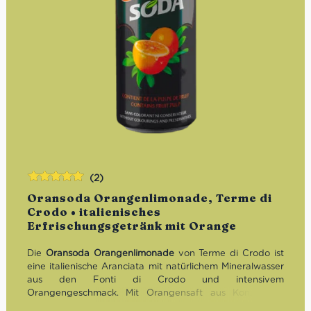
(2)
Bewertet
Oransoda Orangenlimonade, Terme di
mit
5.00
von
Crodo • italienisches
5
Erfrischungsgetränk mit Orange
Die
Oransoda Orangenlimonade
von Terme di Crodo ist
eine italienische Aranciata mit natürlichem Mineralwasser
aus den Fonti di Crodo und intensivem
Orangengeschmack. Mit Orangensaft aus Konzentrat,
Orangensaft mit Fruchtfleisch, prickelnder Kohlensäure