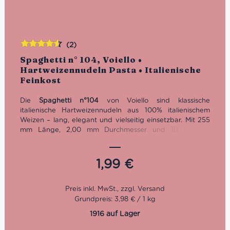
(2)
Bewertet
Spaghetti n° 104, Voiello •
mit
4.50
Hartweizennudeln Pasta • Italienische
von 5
Feinkost
Die
Spaghetti n°104
von Voiello sind klassische
italienische Hartweizennudeln aus 100% italienischem
Weizen – lang, elegant und vielseitig einsetzbar. Mit 255
mm Länge, 2,00 mm Durchmesser und 10 Minuten
Kochzeit eignen sie sich ideal für die großen Klassiker der
italienischen Küche: Spaghetti al Pomodoro, Aglio e Olio,
Carbonara, Cacio e Pepe, Arrabbiata oder Spaghetti alle
1,99
€
Vongole. Eine Pasta für alle, die original italienische
Spaghetti online kaufen möchten und Wert auf
zuverlässiges Kochverhalten, guten Biss und
authentischen Geschmack legen.
Grundpreis: 3,98 € / 1 kg
1916 auf Lager