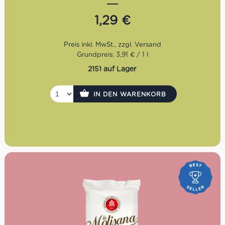
und natürlichem Orangenaroma schmeckt dieser
Softdrink fruchtig, frisch und angenehm süß. Gut gekühlt
1,29
€
ist Oransoda ideal für den Sommer, als alkoholfreier
Aperitivo, zu Pizza, Panini, Antipasti oder einfach als
italienische Erfrischung zwischendurch.
Grundpreis: 3,91 € / 1 l
2151 auf Lager
IN DEN WARENKORB