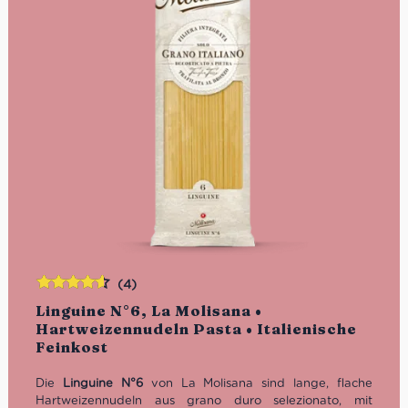
(4)
Bewertet
Linguine N°6, La Molisana •
mit
4.50
Hartweizennudeln Pasta • Italienische
von 5
Feinkost
Die
Linguine N°6
von La Molisana sind lange, flache
Hartweizennudeln aus grano duro selezionato, mit