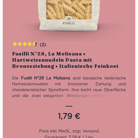
(2)
Bewertet
Fusilli N°28, La Molisana •
mit
4.50
Hartweizennudeln Pasta mit
von 5
Bronzeziehung • Italienische Feinkost
Die
Fusilli N°28 La Molisana
sind klassische italienische
Hartweizennudeln mit bronzener Ziehung und
charakteristischer Spiralform. Ihre leicht raue Oberfläche
und die zwei eleganten Windungen nehmen Saucen
besonders gut auf – ideal für Tomatensugo, Gemüse,
Brokkoli, Caciocavallo, Pesto, Ragù oder Pastasalat. Mit 10
Minuten Kochzeit und 500-g-Packung sind diese Fusilli
1,79
€
eine vielseitige Pasta für authentische italienische Küche
im Alltag.
Grundpreis: 3,58 € / 1 kg