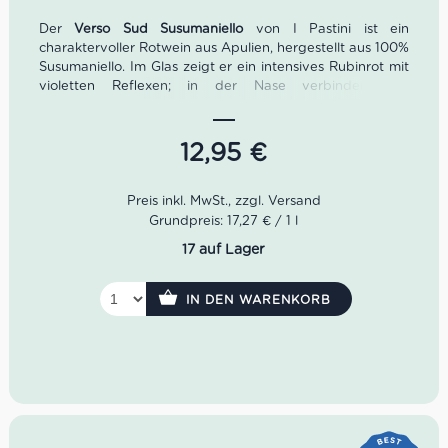
Der
Verso Sud Susumaniello
von I Pastini ist ein
charaktervoller Rotwein aus Apulien, hergestellt aus 100%
Susumaniello. Im Glas zeigt er ein intensives Rubinrot mit
violetten Reflexen; in der Nase verbinden sich
Brombeere, Kirsche und feine süße Toastnoten. Am
Gaumen wirkt der Wein weich, harmonisch, fruchtig und
lang anhaltend, mit guter Struktur und würzigem Finale.
12,95
€
Ein ausdrucksstarker apulischer Rotwein für alle, die
kräftige italienische Weine lieben – ideal zu rotem Fleisch,
Braten, Wild, gereiftem Käse, Salumi, Saucengerichten
und Parmigiana.
Grundpreis: 17,27 € / 1 l
17 auf Lager
IN DEN WARENKORB