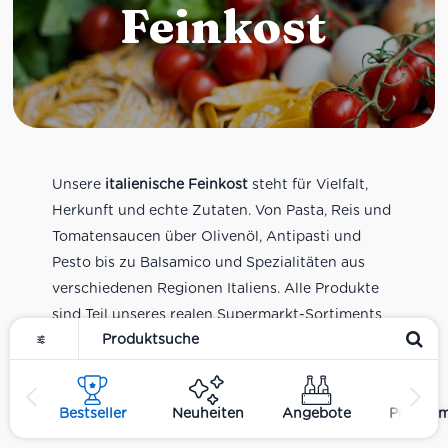
Feinkost
Unsere
italienische Feinkost
steht für Vielfalt,
Herkunft und echte Zutaten. Von Pasta, Reis und
Tomatensaucen über Olivenöl, Antipasti und
Pesto bis zu Balsamico und Spezialitäten aus
verschiedenen Regionen Italiens. Alle Produkte
sind Teil unseres realen Supermarkt-Sortiments
und spiegeln italienische Alltagsküche und
Tradition wider. Italienische Feinkost online
kaufen.
Bestseller
Neuheiten
Angebote
Premiu