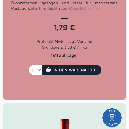
Bronzeformen gezogen und ideal für mediterrane
Pastagerichte. Ihre leicht raue Oberfläche nimmt Saucen
besonders gut auf, während das schmale, bandartige
Format perfekt zu Meeresfrüchten, Vongole, Fischsaucen,
Pesto und feinen Gemüsezubereitungen passt. Mit 12
1,79
€
Minuten Kochzeit und 500-g-Packung sind diese
italienischen Linguine eine starke Wahl für alle, die Pasta
von La Molisana online kaufen und klassische italienische
Küche zu Hause authentisch zubereiten möchten.
Grundpreis: 3,58 € / 1 kg
1511 auf Lager
IN DEN WARENKORB