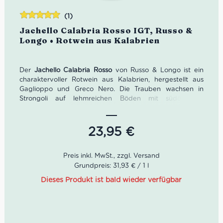
(1)
Bewertet
Jachello Calabria Rosso IGT, Russo &
mit
5.00
von
Longo • Rotwein aus Kalabrien
5
Der
Jachello Calabria Rosso
von Russo & Longo ist ein
charaktervoller Rotwein aus Kalabrien, hergestellt aus
Gaglioppo und Greco Nero. Die Trauben wachsen in
Strongoli auf lehmreichen Böden mit südöstlicher
Ausrichtung; niedrige Erträge und ein hoher Reifegrad
geben dem Wein seine intensive Struktur. In der Nase
verbinden sich Waldbeeren, reife Frucht, feine Würze
23,95
€
und Kakao. Am Gaumen wirkt Jachello weich,
harmonisch, eindrucksvoll und zugleich elegant – ideal zu
kräftigen mediterranen Gerichten, Fleisch,
Schmorgerichten, Wild, gereiftem Käse und würzigen
Grundpreis: 31,93 € / 1 l
Speisen.
Dieses Produkt ist bald wieder verfügbar