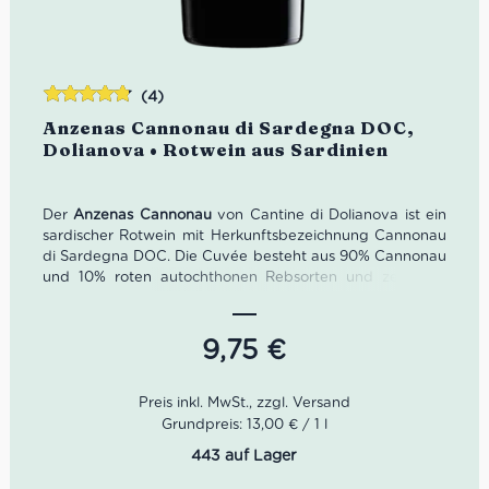
(4)
Bewertet
Anzenas Cannonau di Sardegna DOC,
mit
4.75
Dolianova • Rotwein aus Sardinien
von 5
Der
Anzenas Cannonau
von Cantine di Dolianova ist ein
sardischer Rotwein mit Herkunftsbezeichnung Cannonau
di Sardegna DOC. Die Cuvée besteht aus 90% Cannonau
und 10% roten autochthonen Rebsorten und zeigt ein
intensives Rubinrot, das mit der Reife granatfarbene
Reflexe entwickeln kann. In der Nase wirkt der Wein
intensiv, anhaltend, weinig und von Waldfrüchten
9,75
€
geprägt. Am Gaumen ist er warm, einhüllend, gut
strukturiert und angenehm tanninhaltig – ideal zu Braten,
Wildgerichten und kräftigem, würzigem Käse.
Grundpreis: 13,00 € / 1 l
443 auf Lager