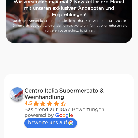
Wir versenden maximal 2 Newsletter pro Monat
mit unseren exklusiven Angeboten und
Empfehlungen!
Durch Ihre Anmeldung stimmen Sie dem Erhalt von Werbe-E-Mails zu. Sie
können sich jederzeit wieder abmelden. Weitere Informationen erhalten Sie
in unseren
Datenschutzrichtlinien
.
Centro Italia Supermercato &
Weinhandlung
4.5
Basierend auf 1837 Bewertungen
powered by
G
o
o
g
l
e
bewerte uns auf