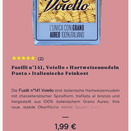
(2)
Bewertet
Fusilli n°141, Voiello • Hartweizennudeln
mit
5.00
von
Pasta • Italienische Feinkost
5
Die
Fusilli n°141 Voiello
sind italienische Hartweizennudeln
mit charakteristischer Spiralform, trafilata al bronzo und
hergestellt aus 100% italienischem Grano Aureo. Ihre
raue, stabile Oberfläche nimmt Saucen besonders gut
auf – von Tomatensugo und Gemüse-Ragù bis zu
cremigen Rezepten mit Käse, Fisch oder Salsiccia. Eine
vielseitige Pasta für alle, die Fusilli online kaufen und
1,99
€
klassische italienische Küche mit guter Bissfestigkeit auf