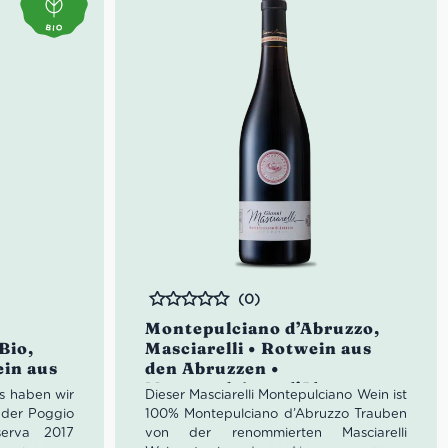
sen, Blumen
ch,
ch
ntipasti,
°
t mittler
aschen
(0)
Bewertet
Montepulciano d’Abruzzo,
Bio,
Masciarelli • Rotwein aus
ein aus
den Abruzzen •
vese
Montepulciano d’Abruzzo
es haben wir
Dieser Masciarelli Montepulciano Wein ist
 der Poggio
100% Montepulciano d’Abruzzo Trauben
serva 2017
von der renommierten Masciarelli