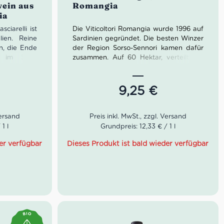
wein aus
Romangia
ia
iarelli ist
Die Viticoltori Romangia wurde 1996 auf
lien. Reine
Sardinien gegründet. Die besten Winzer
n, die Ende
der Region Sorso-Sennori kamen dafür
 im Stahl
zusammen. Auf 60 Hektar, verteilt auf
 jungen und
verschiedene Weinberge, wachsen
chichte der
Moscato, Cannonau als auch Vermentino
hste Weise
unweit des Golfs von Asinara.
9,25
€
e Guyot-
 natürliche
Der Roccia Romangia von Viticoltori
ivität des
Romangia ist eine kreative Cuvée aus
balancierte
einzelnen einheimischen Rebsorten.
1 l
Grundpreis: 12,33 € / 1 l
ein dichter
Nach der Gärung als auch Reifung im
 knackigen
Edelstahltank, kam der Roccia Romangia
er verfügbar
Dieses Produkt ist bald wieder verfügbar
er schönen
zum Ausbau in Betontanks.
rper mittel
Farbe: Intensives Rubinrot
eschmackvoll
Geruch: Brombeere, Lakritz
Geschmack: Frisch, fruchtig,
ausgewogen
rebbiano d
Idealer Versandkarton: 21 Flaschen