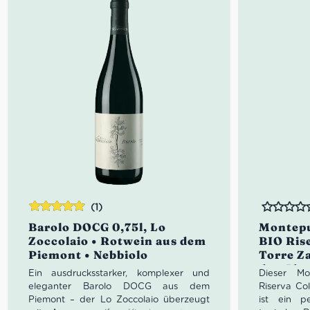
Geschmack: Im Mund ist er weich
Idealer Ver
und umhüllend, mit gut geglätteten
Tanninen und einem angenehm
trockenen und eleganten Abgang.
Speisenempfehlung: Gegrilltes
Fleisch, gefüllte Pasta, gereifte und
würzige Käse
Serviertemperatur: 16°/18° C
Glas: großes Weinglas von
mittlerer Breite und kugeliger
Tendenz. Das ermöglicht eine
ausreichende Sauerstoffversorgung
und Aromaentwicklung
Idealer Versandkarton: 21 Flaschen
(1)
Bewertet
Bewertet
Barolo DOCG 0,75l, Lo
Montepu
mit
5.00
von
Zoccolaio • Rotwein aus dem
BIO Ris
5
Piemont • Nebbiolo
Torre Z
den Abr
Ein ausdrucksstarker, komplexer und
Dieser
Mo
Montepu
eleganter Barolo DOCG aus dem
Riserva Co
Piemont – der Lo Zoccolaio überzeugt
ist ein pe