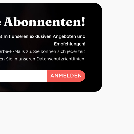
durch einen Hauch von Tabak, führen
zu einem ausgewogenen,
wohlschmeckenden und gut
e Abonnenten!
definierten Geschmack.
Speisenempfehlung
: Nudeln,
Fleisch, Wild, Käse
t mit unseren exklusiven Angeboten und
Serviertemperatur:
16-18°
Empfehlungen!
Idealer Versandkarton: 21 Flaschen
e-E-Mails zu. Sie können sich jederzeit
en Sie in unseren
Datenschutzrichtlinien
.