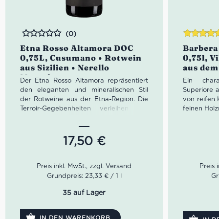
(0)
Bewertet
Bewertet
Etna Rosso Altamora DOC
Barbera 
mit
4.50
0,75L, Cusumano • Rotwein
0,75l, V
von 5
aus Sizilien • Nerello
aus dem
Mascalese
Der Etna Rosso Altamora repräsentiert
Ein chara
den eleganten und mineralischen Stil
Superiore 
der Rotweine aus der Etna-Region. Die
von reifen
Terroir-Gegebenheiten verleihen ihm
feinen Hol
eine besondere Tiefe und Komplexität.
ideal zu P
Er eignet sich hervorragend als
eleganter R
Begleitung zu Pasta mit Fleischsaucen,
Produktdeta
17,50
€
gegrilltem Fleisch, gereiftem Käse oder
Weint
mediterranen Gerichten.
Rebsor
Herkun
Farbe: Tief rubinrot.
Ausba
Grundpreis: 23,33 € / 1 l
Gr
Geruch: Intensive Aromen dunkler
Alkoho
Beeren sowie florale Nuancen und
Inhalt:
35 auf Lager
einen Hauch von Gewürzen.
Lagerp
Geschmack: Ausgewogen mit
IN DEN WARENKORB