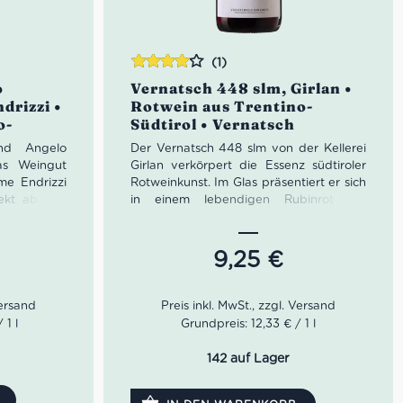
(1)
Bewertet
o
Vernatsch 448 slm, Girlan •
mit
4.00
drizzi •
Rotwein aus Trentino-
von 5
o-
Südtirol • Vernatsch
nd Angelo
Der Vernatsch 448 slm von der Kellerei
as Weingut
Girlan verkörpert die Essenz südtiroler
me Endrizzi
Rotweinkunst. Im Glas präsentiert er sich
ekt ab. Die
in einem lebendigen Rubinrot mit
e Pioniere,
dunklem Kern. Seine Nase entfaltet
nzösischen
verführerische Aromen von saftigen
vignon und
Waldbeeren, gerösteten Haselnüssen
9,25
€
olo Endrici
und feinen Gewürznoten. Am Gaumen
ration. Der
überzeugt der Vernatsch mit seiner
ore Riserva
fruchtbetonten, vitalen Charakteristik
er dunklen,
und einer samtig-geschmeidigen Textur,
 1 l
Grundpreis: 12,33 € / 1 l
ne starke
die für einen hervorragenden Trinkfluss
spielen die
sorgt.
142 auf Lager
aume sowie
. Am Gaumen
Farbe: Rubinroter Wein mit