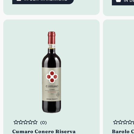
seidigen Tanninen und einer
IN 
lebendigen Säure.
(0)
Bewertet
Bewertet
Cumaro Conero Riserva
Barolo C