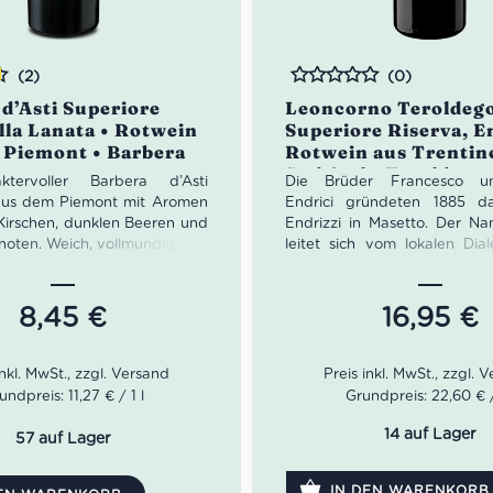
(2)
(0)
Bewertet
d’Asti Superiore
Leoncorno Teroldeg
illa Lanata • Rotwein
Superiore Riserva, En
 Piemont • Barbera
Rotwein aus Trentin
Südtirol • Teroldego
ktervoller Barbera d’Asti
Die Brüder Francesco u
Rotaliano
aus dem Piemont mit Aromen
Endrici gründeten 1885 d
 Kirschen, dunklen Beeren und
Endrizzi in Masetto. Der Na
znoten. Weich, vollmundig und
leitet sich vom lokalen Dial
asta, Fleisch und Käse. Ein
Endrici-Brüder waren echt
otwein für Genießer.
denn sie führten die fra
ils:
Rebsorten Cabernet Sau
8,45
€
16,95
€
yp:
Rotwein, trocken
Merlot ein. Heute leitet Pa
te:
100% Barbera
Weingut in der vierten Gene
ft:
Asti, Piemont, Italien
Leoncorno Teroldego Superi
u:
Eichenfass
von Endrezzi hat mit sein
undpreis: 11,27 € / 1 l
Grundpreis: 22,60 € /
lgehalt:
ca. 14 % vol.
karminroten Farbe ei
0,75 Liter
Ausstrahlung. In der Nase 
14 auf Lager
57 auf Lager
otenzial:
5–7 Jahre
Noten von Himbeere, Pfl
Schokolade harmonisch auf
IN DEN WARENKORB