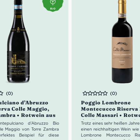
Geruch:
Zitrus, Apriko
sandkarton: 21 Flaschen
Geschmack:
Leicht, fris
aromatisch und mineralis
Speisenempfehlung
: A
Fisch
Serviertemperatur:
8-10
Glas:
Weißwein Kelch mi
Öffnung
Idealer Versandkarton: 21 Fl
(0)
(0)
Bewertet
lciano d’Abruzzo
Poggio Lombrone
erva Colle Maggio,
Montecucco Riserva 
ambra • Rotwein aus
Colle Massari • Rotw
uzzen •
der Toskana • Sangio
ntepulciano d’Abruzzo Bio
Trotz eines sehr heißen Jahr
lciano
Grosso
lle Maggio von Torre Zambra
einen reichhaltigen Wein wie
rfektes Beispiel für diese
Lombrone Montecucco Ri