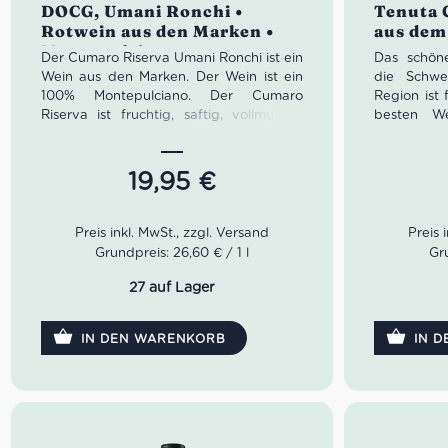
DOCG, Umani Ronchi •
Tenuta 
Rotwein aus den Marken •
aus dem
Montepulciano
Der Cumaro Riserva Umani Ronchi ist ein
Das schön
Wein aus den Marken. Der Wein ist ein
die Schwe
100% Montepulciano. Der Cumaro
Region ist
Riserva ist fruchtig, saftig, vollmundig
besten We
mit seidigen Tanninen. Der Wein lässt
Barolo Ca
sich zusammen mit gegrilltem Fleisch
dieser Regi
und Wildfleisch essen, gereifte und
die Toskan
19,95
€
würzige Käse passen auch gut
Platz ist d
zusammen.
und Borde
besonders 
Eigenschaften von dem San Lorenzo
Denn fast
Grundpreis: 26,60 € / 1 l
Gru
Rosso Conero Umani Ronchi:
Rotweine, 
Farbe:
Tiefes Rubinrot mit
auch Barb
27 auf Lager
granatroten Reflexen
weltberü
Geruch:
Intensives Bouquet, aus
dieser Re
IN DEN WARENKORB
IN 
dem sofort eine schöne reife
Piemont 
Fruchtigkeit von Pflaume,
Weißweine
Johannisbeere und Sauerkirsche
Moscato d
hervorgeht, auf einem würzigen
Cascina Fe
Hintergrund aus schwarzem Pfeffer,
und kräf
Vanille und Tabak
Weintraditi