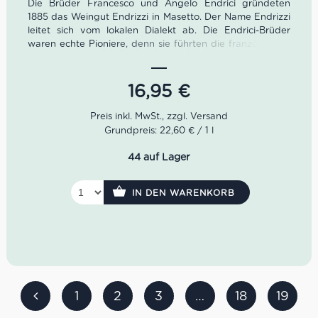
Die Brüder Francesco und Angelo Endrici gründeten
1885 das Weingut Endrizzi in Masetto. Der Name Endrizzi
leitet sich vom lokalen Dialekt ab. Die Endrici-Brüder
waren echte Pioniere, denn sie führten die französischen
Rebsorten Cabernet Sauvignon und Merlot ein. Heute
leitet Paolo Endrici Weingut in der vierten Generation.
16,95
€
Der Golalupo Pinot Nero von Endrizzi legt sich mit einem
intensiven Karminrot ins Glas. Das Bouquet des Pinot
Nero entfaltet Duftnoten wie Süßkirsche, Karamell,
Grundpreis: 22,60 € / 1 l
Wacholder und Mokka. Geschmacklich zeigt er sich
äußerst fruchtig, weinig sowie von zarten Tanninen
44 auf Lager
begleitet.
Farbe: Karminrot
IN DEN WARENKORB
Geruch: Süßkirsche, Karamell, Wacholder, Mokka
Geschmack: äußerst fruchtig, weinig, zarte Tannine
Idealer Versandkarton: 21 Flaschen
1
2
3
…
18
19