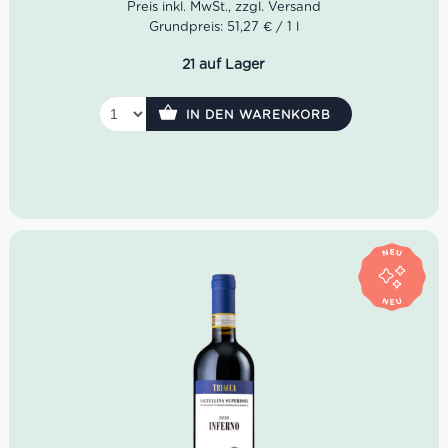
Grundpreis: 51,27 € / 1 l
James Suckling: 95Punkte
Centro Italia: 94Punkte
21 auf Lager
Farbe:
Intensives
Rubinrot.
Geruch:
Elegantes
und
fruchtiges
Bouquet
, auf
IN DEN WARENKORB
den ersten Blick schwarze Johannisbeere und
Sauerkirsche, dann tauchen Balsamico- und
Tabaknoten auf, die ihm Komplexität verleihen.
Geschmack:
Intensiver
Wein mit feinen und
eleganten Tanninen von faszinierender Frische und
Angenehmheit,
weich
, mit einem langen und
anhaltenden Abgang.
Idealer Versandkarton: 21 Flaschen