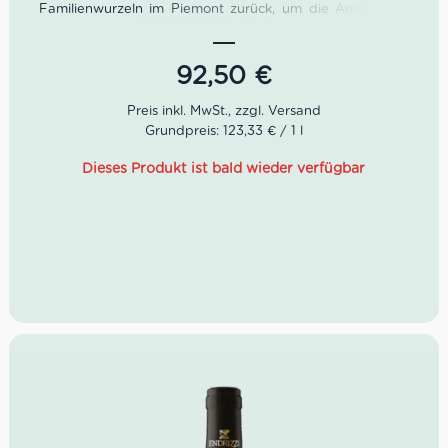
Familienwurzeln im Piemont zurück, um die Ambitionen
seines Vaters zu verwirklichen. Giuseppes drei Söhne
erzielten 1989 endlich den ersten großen Erfolg. Zu Ehren
ihres Vaters
Pin
markierten sie einen Meilenstein in ihrer
92,50
€
Familiengeschichte.
Dieser Barbaresco von La Spinetta ist ein exklusives
Grundpreis: 123,33 € / 1 l
Genussmittel von der vielleicht besten Cru-Lage
Valeirano bei Treiso. Dementsprechend gönnte man ihm
Dieses Produkt ist bald wieder verfügbar
nach der Lese eine Sonderbehandlung: Malolaktische
Gärung in 20% neuen französischen Barriques sowie
anschließende Reifung für bis zu 22 Monate. Zur
Verfeinerung in der Flasche gab man dem Barbaresco
Valeirano sechs Monate Flaschenruhe.
Farbe: fast schwarzes Rubinrot
Geruch: Vanille, Teeblätter, Balsamico
Geschmack: intensiv, konzentriert, komplex
Robert Parker: 95+ Punkte