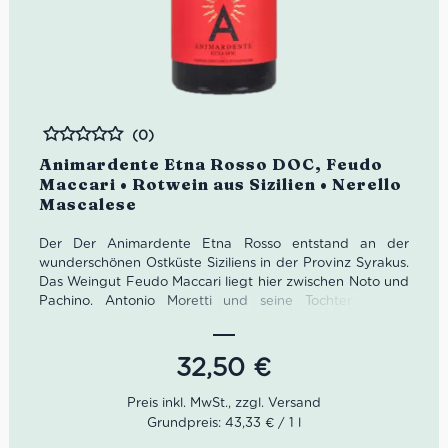
(0)
Bewertet
Animardente Etna Rosso DOC, Feudo
Maccari • Rotwein aus Sizilien • Nerello
Mascalese
Der Der Animardente Etna Rosso entstand an der
wunderschönen Ostküste Siziliens in der Provinz Syrakus.
Das Weingut Feudo Maccari liegt hier zwischen Noto und
Pachino. Antonio Moretti und seine Tochter Monica
machen hier gemeinsam seit 2000 herrliche sizilianische
Weine mit den regionaltypischen Rebsorten Nero d’Avola
und Grillo. Dabei schafften sie es, etwa 60 Jahre alte
32,50
€
Weinstöcke wiederzubeleben.
Farbe: Blasses Rubin.
Grundpreis: 43,33 € / 1 l
Geruch: Reichhaltig und opulent mit blumigen