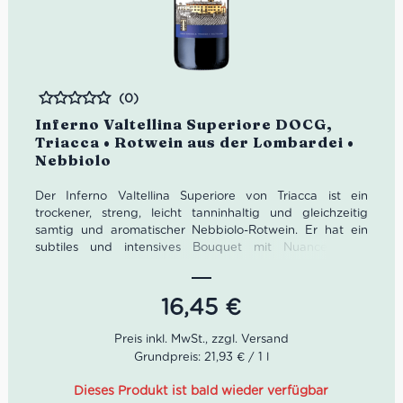
(0)
Bewertet
Inferno Valtellina Superiore DOCG,
Triacca • Rotwein aus der Lombardei •
Nebbiolo
Der Inferno Valtellina Superiore von Triacca ist ein
t
rockener
, streng, leicht tanninhaltig und gleichzeitig
samtig und aromatischer Nebbiolo-Rotwein. Er hat ein
subtiles und intensives Bouquet mit Nuancen von
getrockneten Rosen und Haselnüssen. Wir empfehlen ihn
zu Pasta und ersten Gängen, Fleisch und Käse.
16,45
€
Grundpreis: 21,93 € / 1 l
Dieses Produkt ist bald wieder verfügbar