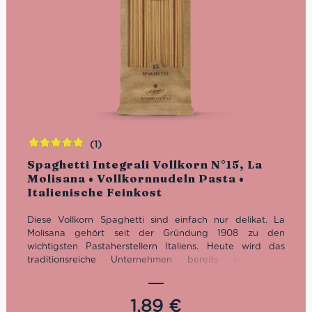
(1)
Bewertet
Spaghetti Integrali Vollkorn N°15, La
mit
5.00
von
Molisana • Vollkornnudeln Pasta •
5
Italienische Feinkost
Diese Vollkorn Spaghetti sind einfach nur delikat. La
Molisana gehört seit der Gründung 1908 zu den
wichtigsten Pastaherstellern Italiens. Heute wird das
traditionsreiche Unternehmen bereits in vierter
Generation von der Familie Ferro geführt.
Kochzeit: 10 Minuten
1,89
€