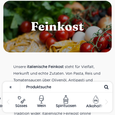
Feinkost
Unsere
italienische Feinkost
steht für Vielfalt,
Herkunft und echte Zutaten. Von Pasta, Reis und
Tomatensaucen über Olivenöl, Antipasti und
Pesto bis zu Balsamico und Spezialitäten aus
verschiedenen Regionen Italiens. Alle Produkte
sind Teil unseres realen Supermarkt-Sortiments
ost
Süsses
Wein
Spirituosen
Alkoholfrei
und spiegeln italienische Alltagsküche und
Tradition wider. Italienische Feinkost online