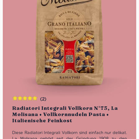
(2)
Bewertet
Radiatori Integrali Vollkorn N°73, La
mit
5.00
von
Molisana • Vollkornnudeln Pasta •
5
Italienische Feinkost
Diese Radiatori Integrali Vollkorn sind einfach nur delikat.
La Molisana gehört seit der Gründung 1908 zu den