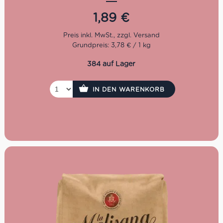
ausgelegt, maximales Wohlbefinden zu bieten, ohne den
Nudelgenuss zu vernachlässigen: duftig nach Weizen,
1,89
€
sanft bernsteinfarben, rau am Gaumen, ausdauernd und
vor allem schmackhaft.
Grundpreis: 3,78 € / 1 kg
La Molisana gehört seit der Gründung 1908 zu den
384 auf Lager
wichtigsten Pastaherstellern Italiens. Heute wird das
traditionsreiche Unternehmen bereits in vierter
Generation von der Familie Ferro geführt. Sie
IN DEN WARENKORB
verarbeiten Hartweizengrieß von höchster Qualität. Die
Nudeln von Molisana verdanken ihre Einzigartigkeit vier
Elementen: einem Familienrezept, das von Generation zu
Generation weitergegeben wird, der reinen Bergluft, die
die Weizenfelder umgibt, dem frischen Quellwasser, das
bei der Verarbeitung des Getreides verwendet wird, und
dem Hartweizen höchster Qualität. Die La Molisana
Vollkornlinie betseht aus 100 % steingeschältem
italienischem Weizen, hartnäckig und vor allem
schmackhaft, ohne holzigen und bitteren
Nachgeschmack.
Kochzeit: 10 Minuten