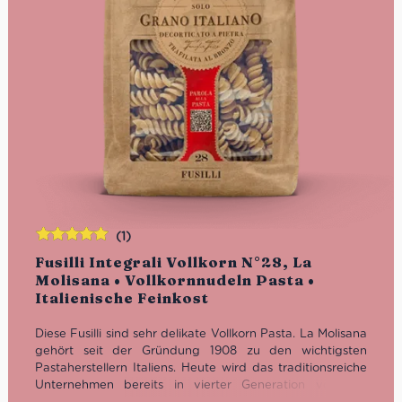
(1)
Bewertet
Fusilli Integrali Vollkorn N°28, La
mit
5.00
von
Molisana • Vollkornnudeln Pasta •
5
Italienische Feinkost
Diese Fusilli sind sehr delikate Vollkorn Pasta. La Molisana
gehört seit der Gründung 1908 zu den wichtigsten
Pastaherstellern Italiens. Heute wird das traditionsreiche
Unternehmen bereits in vierter Generation von der
Familie Ferro geführt.