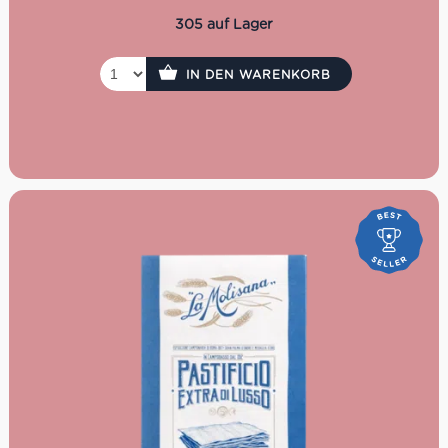
verarbeiten
Hartweizengrieß von höchster Qualität. Die
305 auf Lager
Nudeln von Molisana verdanken ihre Einzigartigkeit vier
Elementen: einem Familienrezept, das von Generation zu
Generation weitergegeben wird, der reinen Bergluft, die
IN DEN WARENKORB
die Weizenfelder umgibt, dem frischen Quellwasser, das
bei der Verarbeitung des Getreides verwendet wird, und
dem Hartweizen höchster Qualität.
Kochzeit: 11 Minuten
Packung: 500 g