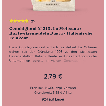
(1)
Bewertet
Conchiglioni N°313, La Molisana •
mit
5.00
von
Hartweizennudeln Pasta • Italienische
5
Feinkost
Diese Conchiglioni sind einfach nur delikat. La Molisana
gehört seit der Gründung 1908 zu den wichtigsten
Pastaherstellern Italiens. Heute wird das traditionsreiche
Unternehmen bereits in vierter Generation von der
Familie Ferro geführt.
Kochzeit: 14 Minuten
2,79
€
Packung: 500 g
Grundpreis: 5,58 € / 1 kg
924 auf Lager