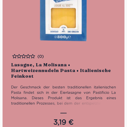
(0)
Bewertet
Lasagne, La Molisana •
Hartweizennudeln Pasta • Italienische
Feinkost
Der Geschmack der besten traditionellen italienischen
Pasta findet sich in der Eierlasagne von Pastificio La
Molisana. Dieses Produkt ist das Ergebnis eines
traditionellen Prozesses, bei dem der entspelzte Weizen
in Bronze gezogen und die Bakterienlast beseitigt wird.
Jedes weiche Nudelblatt ist das Ergebnis eines
reichhaltigen Teigs aus 4 Eiern. Die Garzeit ist sehr kurz:
3,19
€
Vier Minuten genügen!