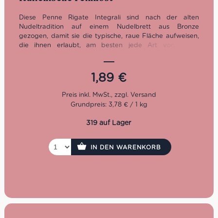
Diese Penne Rigate Integrali sind nach der alten
Nudeltradition auf einem Nudelbrett aus Bronze
gezogen, damit sie die typische, raue Fläche aufweisen,
die ihnen erlaubt, am besten jede Art von Sauce
aufzusaugen. Die La Molisana Rezeptur ist darauf
ausgelegt, maximales Wohlbefinden zu bieten, ohne den
Nudelgenuss zu vernachlässigen: duftig nach Weizen,
1,89
€
sanft bernsteinfarben, rau am Gaumen, ausdauernd und
vor allem schmackhaft.
Grundpreis: 3,78 € / 1 kg
La Molisana gehört seit der Gründung 1908 zu den
319 auf Lager
wichtigsten Pastaherstellern Italiens. Heute wird das
traditionsreiche Unternehmen bereits in vierter
Generation von der Familie Ferro geführt. Sie
IN DEN WARENKORB
verarbeiten Hartweizengrieß von höchster Qualität. Die
Nudeln von Molisana verdanken ihre Einzigartigkeit vier
Elementen: einem Familienrezept, das von Generation zu
Generation weitergegeben wird, der reinen Bergluft, die
die Weizenfelder umgibt, dem frischen Quellwasser, das
bei der Verarbeitung des Getreides verwendet wird, und
dem Hartweizen höchster Qualität. Die La Molisana