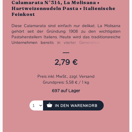
Calamarata N°314, La Molisana •
mit
5.00
von
Hartweizennudeln Pasta • Italienische
5
Feinkost
Diese Calamarata sind einfach nur delikat. La Molisana
gehört seit der Gründung 1908 zu den wichtigsten
Pastaherstellern Italiens. Heute wird das traditionsreiche
Unternehmen bereits in vierter Generation von der
Familie Ferro geführt.
Kochzeit: 11 Minuten
2,79
€
Packung: 500 g
Grundpreis: 5,58 € / 1 kg
697 auf Lager
IN DEN WARENKORB