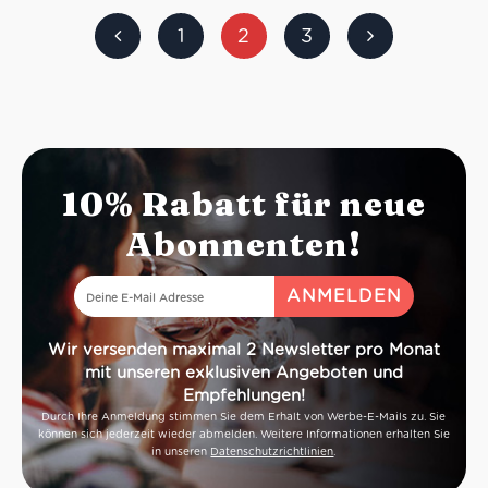
Stein geschält mit der traditionellen
1
2
3
Steinmethode
Protein mit hoher Hydratationskapazität
Ideal für langes Aufgehen
10% Rabatt für neue
Abonnenten!
Wir versenden maximal 2 Newsletter pro Monat
mit unseren exklusiven Angeboten und
Empfehlungen!
Durch Ihre Anmeldung stimmen Sie dem Erhalt von Werbe-E-Mails zu. Sie
können sich jederzeit wieder abmelden. Weitere Informationen erhalten Sie
in unseren
Datenschutzrichtlinien
.