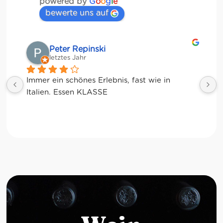
powered by
G
o
o
g
l
e
bewerte uns auf
Matze
letztes Jahr