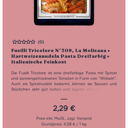
(0)
Bewertet
Fusilli Tricolore N°309, La Molisana •
Hartweizennudeln Pasta Dreifarbig •
Italienische Feinkost
Die Fusilli Tricolore ist eine dreifarbige Pasta mit Spinat
und sonnengetrockneten Tomaten in Form von “Wirbeln”.
Auch als Spiralnudeln bekannt, können sie Saucen und
Stückchen sehr gut halten und eignen sich daher ideal
für reichhaltige Saucen mit Fleisch oder Ricotta, passen
aber auch sehr gut zu Nudelsalaten.
2,29
€
La Molisana gehört seit der Gründung 1908 zu den
wichtigsten Pastaherstellern Italiens. Heute wird das
traditionsreiche Unternehmen bereits in vierter
Grundpreis: 4,58 € / 1 kg
Generation von der Familie Ferro geführt. Sie