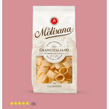
Vollkornlinie betseht aus 100 % steingeschältem
italienischem Weizen, hartnäckig und vor allem
schmackhaft, ohne holzigen und bitteren
Nachgeschmack.
Kochzeit: 8 Minuten
Packung: 500 g
(1)
Bewertet