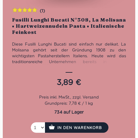
(1)
Bewertet
Fusilli Lunghi Bucati N°308, La Molisana
mit
5.00
von
• Hartweizennudeln Pasta • Italienische
5
Feinkost
Diese Fusilli Lunghi Bucati sind einfach nur delikat. La
Molisana gehört seit der Gründung 1908 zu den
wichtigsten Pastaherstellern Italiens. Heute wird das
traditionsreiche Unternehmen bereits in vierter
Generation von der Familie Ferro geführt.
Kochzeit: 12 Minuten
3,89
€
Packung: 500 g
Grundpreis: 7,78 € / 1 kg
734 auf Lager
IN DEN WARENKORB