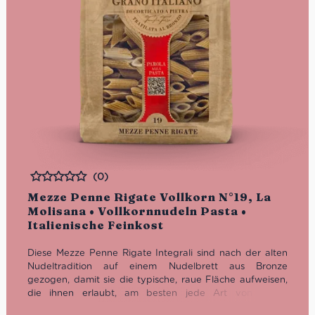
(0)
Bewertet
Mezze Penne Rigate Vollkorn N°19, La
Molisana • Vollkornnudeln Pasta •
Italienische Feinkost
Diese Mezze Penne Rigate Integrali sind nach der alten
Nudeltradition auf einem Nudelbrett aus Bronze
gezogen, damit sie die typische, raue Fläche aufweisen,
die ihnen erlaubt, am besten jede Art von Sauce
aufzusaugen. Die La Molisana Rezeptur ist darauf