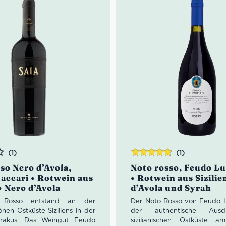
cheint der Wein äußerst
wie sehr ausgewogen.
: Strahlendes Rot
: Rote reife Früchte,
Kräuter
mack: Samtige Tannine,
gen, lange anhaltend
sandkarton: 21 Flaschen
(1)
(1)
Bewertet
so Nero d’Avola,
Noto rosso, Feudo Lu
mit
5.00
von
accari • Rotwein aus
• Rotwein aus Sizilie
5
 • Nero d’Avola
d’Avola und Syrah
 Rosso entstand an der
Der Noto Rosso von Feudo Lu
nen Ostküste Siziliens in der
der authentische Aus
yrakus. Das Weingut Feudo
sizilianischen Ostküste a