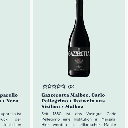
Das Bouquet erscheint vielseitig mit
Aromen von Waldbeeren, Tabak sowie
Nougat. Am Gaumen zeigt sich der Aska
Bolgheri voll, sehr aromatisch mit feinen
Tanninen. Der beerige Nachhall bleibt
lange präsent.
Farbe: Rubinrot bis Karminrot
Geruch: Waldbeeren, Tabak,
Nougat
Geschmack: Aromatisch, voll,
feine Tannine
Idealer Versandkarton: 21 Flaschen
(0)
Bewertet
parello
Gazzerotta Malbec, Carlo
n • Nero
Pellegrino • Rotwein aus
Sizilien • Malbec
parello ist
Seit 1880 ist das Weingut Carlo
druck der
Pellegrino eine Institution in Marsala.
m ionischen
Hier werden in sizilianischer Manier