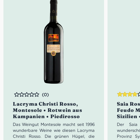
Zudem ers
elegant so
Farbe
Geruch
würzige 
Gesch
ausgewo
Idealer Ver
(0)
Bewertet
Bewertet
Lacryma Christi Rosso,
Saia Ros
mit
4.00
Montesole • Rotwein aus
Feudo M
von 5
Kampanien • Piedirosso
Sizilien
Das Weingut Montesole macht seit 1996
Der Saia
wunderbare Weine wie diesen
Lacryma
wunderschö
Christi Rosso
. Die grünen Hügel, die
Provinz S