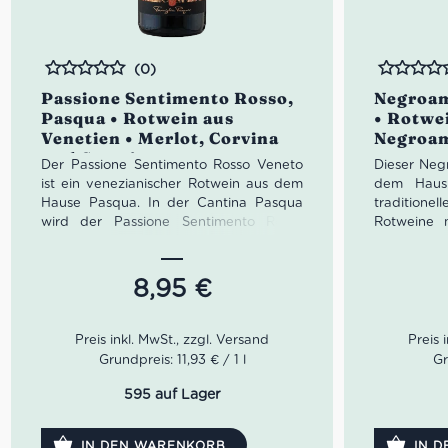
(0)
Bewertet
Bewertet
Passione Sentimento Rosso,
Negroam
Pasqua • Rotwein aus
• Rotwei
Venetien • Merlot, Corvina
Negroa
und Croatina
Der Passione Sentimento Rosso Veneto
Dieser Neg
ist ein venezianischer Rotwein aus dem
dem Haus 
Hause Pasqua. In der Cantina Pasqua
traditionel
wird der Passione Sentimento Rosso
Rotweine 
Veneto aus Merlot, Corvina und Croatina
nunmehr e
hergestellt. Im Detail besteht er aus 40
die Winzer
% Merlot, 30 % Corvina und 30 %
1880 vom V
8,95
€
Croatina. Daher ist er ausgewogen,
Der Leitf
rund, weich und umhüllend am Gaumen
Respekt 
sowie mit samtigen Tanninen versehen.
Landschaf
und die 
Grundpreis: 11,93 € / 1 l
Gr
passt gut zu Hauptgerichten mit
Rebsorte
rotem Fleisch, Wild und gereiften
kultiviere
595 auf Lager
Käsesorten
Donato gu
Farbe: rubinrot
Bodens und 
IN DEN WARENKORB
IN 