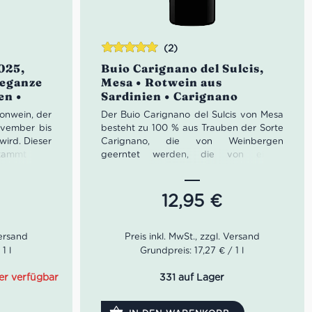
(2)
Bewertet
025,
Buio Carignano del Sulcis,
mit
5.00
von
reganze
Mesa • Rotwein aus
5
en •
Sardinien • Carignano
sonwein, der
Der Buio Carignano del Sulcis von Mesa
ovember bis
besteht zu 100 % aus Trauben der Sorte
ird. Dieser
Carignano, die von Weinbergen
stammt vom
geerntet werden, die von einem
 Breganze,
sandigen und lehmigen Boden geprägt
alienischen
sind. Die Ernte erfolgt manuell, während
gesehen vom
die alkoholische Gärung des Mostes in
12,95
€
ls 68 Weine
Stahl- und Zementtanks von kurzer
Dauer erfolgt.
Wie der Name schon sagt, zeichnet
sich Buio durch eine dunkle, dichte,
1 l
Grundpreis: 17,27 € / 1 l
ften
undurchdringliche Farbe aus. Die Nase
Vino
zeigt eine ebenso dunkle, fruchtige
er verfügbar
331 auf Lager
Textur mit Noten von Blumen und
eato
Gewürzen. Der Geschmack ist weich und