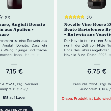
(0)
(3)
Bewertet
aro, Angiuli Donato
Novello Vino Rosso 2
mit
5.00
von
n aus Apulien •
Beato Bartolomeo B
5
maro
• Rotwein aus Veneti
Merlot
roamaro ist eine Rotwein aus
Der Novello ist ein reiner Sai
Angiuli Donato. Dass ein
nur in der Zeit von Mitte N
les Weingut junge und frische
Ende des Jahres angeboten w
machen kann. Heute ist es
Novello Vino Rosso 2025 
ine große Leidenschaft für
Weingut Beato Bartolomeo
familie Angiuli die sich seit
welches eines der größten it
ater auf den Sohn überträgt.
Weingüter der Welt ist. Ab
7,15
€
6,75
€
aden des Winzer ist der
Novello bieten sie mehr a
vor der Natur und der
zum Verkauf an.
t. Daher auch der Wunsch
Umsetzung einheimische
undpreis: 9,53 € / 1 l
Grundpreis: 9,00 € / 
Die Eigenscha
n wie den Negroamaro zu
vom Novello 
n. Dieser passt bei Angiuli
818 auf Lager
Dieses Produkt ist bald wied
t zur Beschaffenheit des
Rosso 2025, B
des lokalen Mikroklima.
DEN WARENKORB