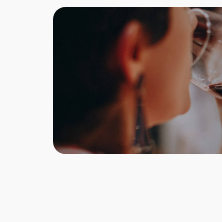
Farbe:
Geruch
Öle
Geschm
umhülle
Gamber
Idealer Ver