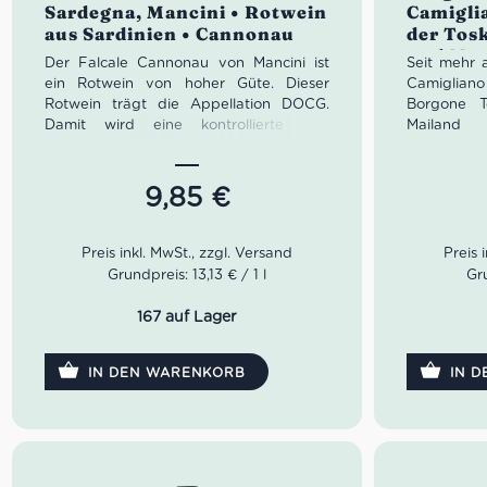
Sardegna, Mancini • Rotwein
Camigli
5
3.00
aus Sardinien • Cannonau
der Tos
von 5
und Mer
Der Falcale Cannonau von Mancini ist
Seit mehr 
ein Rotwein von hoher Güte. D
ieser
Camiglia
Rotwein trägt die Appellation DOCG.
Borgone T
Damit wird eine kontrollierte und
Mailand 
garantierte Ursprungsbezeichnung
zusammen 
Sardiniens gemeint.
Der
Falcale
Landi, dem
Cannonau
von Mancini ist aus 100%
90 Hektar 
9,85
€
Cannonau bzw. sortenrein aus der
Wirklichk
Cannonau Traube gewonnen.
seinem So
Ehefrau La
ideal für Fleischgerichte und
leitet das 
Grundpreis: 13,13 € / 1 l
Gru
Gnocchetti sardi mit Salsiccia
Farbe: rubinrot
Der Borgon
167 auf Lager
Geruch: intensives und leicht
eine edle
aromatisches Aroma
Sangiove
Geschmack: gut ausgewogen und
Borgone
IN DEN WARENKORB
IN 
guter Mineralität
wunderbar 
Bouquet h
von rote
Idealer Versandkarton: 21 Flaschen
würzigen
erfreuen z