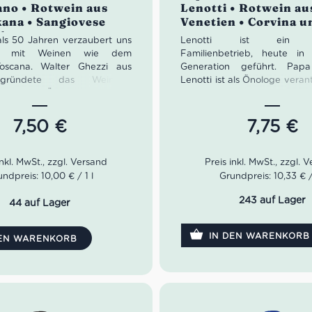
ano • Rotwein aus
Lenotti • Rotwein au
kana • Sangiovese
Venetien • Corvina 
lot
als 50 Jahren verzaubert uns
Lenotti ist ein kla
no mit Weinen wie dem
Familienbetrieb, heute in
oscana. Walter Ghezzi aus
Generation geführt. Papa
gründete das Weingut,
Lenotti ist als Önologe verant
mit dem Önologen Lorenzo
den Reifeprozess der Rebe
 neuen Keller als auch etwa
die letzten Schritte der Vin
Rebfläche wurde sein Traum
Mama Marina Lenotti leite
7,50
€
7,75
€
eit. Nachdem Walter Ghezzi
Verkauf in Italien. Ihr S
hn Gualtiero und dessen
verwaltet und leitet das int
ura das Weingut vermachte,
Geschäft.
Paar Camigliano.
ndpreis: 10,00 € / 1 l
Grundpreis: 10,33 € / 
Idealer Versandkarton: 21 Fl
e Toscana von Camigliano ist
243 auf Lager
44 auf Lager
 Cuvée aus den Rebsorten
se als auch Merlot. Der
IN DEN WARENKORB
 bekommt daher eine
DEN WARENKORB
strahlende rote Farbe. Das
at sehr angenehme Aromen
n reifen Früchten sowie
 Kräutern. Im Geschmack
uerst die samtigen Tannine.