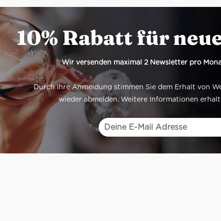
 dunkles Rubinrot
: reife Früchte, ätherische
10% Rabatt für neu
ack: konzentriert, rund,
nd
Wir versenden maximal 2 Newsletter pro Mona
o Rosso: drei Gläser
sandkarton: 21 Flaschen
Durch Ihre Anmeldung stimmen Sie dem Erhalt von Werb
wieder abmelden. Weitere Informationen erhalt