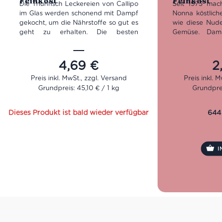
Feinkost
Feinkost
Die Thunfisch Leckereien von Callipo
Seit 1973 mac
im Glas werden schonend mit Dampf
Nonna köstlich
gekocht, um die Nährstoffe so gut es
wie diese Nude
geht zu erhalten. Die besten
Gemüse. Dami
Teilstücke werden händisch
bestmögliche Qu
portioniert und verpackt. So ist es bei
natürlich ang
Callipo seit fünf Generationen
Emilia-Romag
4,69
€
2
Tradition.
Grund dafür, d
im Schlaraffenla
Grundpreis: 45,10 € / 1 kg
Grundprei
Nettogewicht: 160g
Abtropfgewicht: 104g
Keine schnö
sondern lec
Dieses Produkt ist bald wieder verfügbar
644
gegrillte Zuc
Paprika verfei
Sugo vom no
Traditionshe
I
vegetarischen 