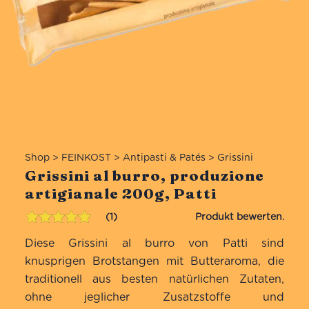
Shop
>
FEINKOST
>
Antipasti & Patés
>
Grissini
Grissini al burro, produzione
artigianale 200g, Patti
1
Bewertet mit
1
Diese Grissini al burro von Patti sind
5.00
von 5,
basierend
knusprigen Brotstangen mit Butteraroma, die
auf
traditionell aus besten natürlichen Zutaten,
Kundenbewertung
ohne jeglicher Zusatzstoffe und