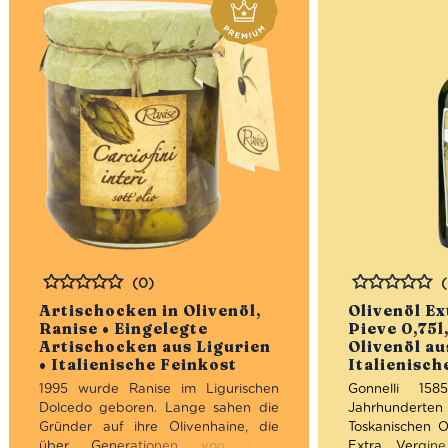
(0)
Bewertet
Bewertet
Artischocken in Olivenöl,
Olivenöl Ex
Ranise • Eingelegte
Pieve 0,75l
Artischocken aus Ligurien
Olivenöl au
• Italienische Feinkost
Italienisch
1995 wurde Ranise im Ligurischen
Gonnelli 158
Dolcedo geboren. Lange sahen die
Jahrhunderten a
Gründer auf ihre Olivenhaine, die
Toskanischen Ol
über Generationen von ihren
Extra Vergin