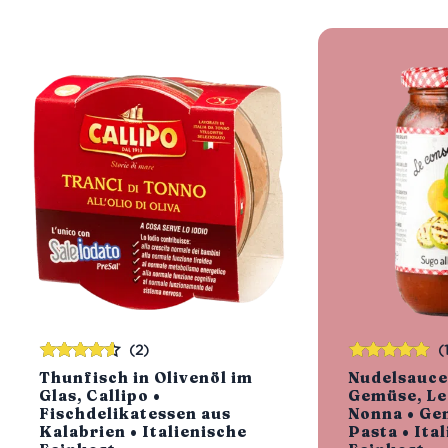
(2)
(
Bewertet
Bewertet
Thunfisch in Olivenöl im
Nudelsauce
mit
4.50
mit
5.00
von
Glas, Callipo •
Gemüse, Le
von 5
5
Fischdelikatessen aus
Nonna • Ge
Kalabrien • Italienische
Pasta • Ita