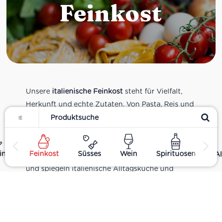
Feinkost
Unsere
italienische Feinkost
steht für Vielfalt,
Herkunft und echte Zutaten. Von Pasta, Reis und
Filter
Tomatensaucen über Olivenöl, Antipasti und
Pesto bis zu Balsamico und Spezialitäten aus
verschiedenen Regionen Italiens. Alle Produkte
ing
Feinkost
Süsses
Wein
Spirituosen
Al
sind Teil unseres realen Supermarkt-Sortiments
und spiegeln italienische Alltagsküche und
Tradition wider. Italienische Feinkost online
kaufen.