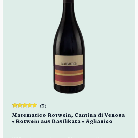
(3)
Bewertet
Matematico Rotwein, Cantina di Venosa
mit
5.00
von
• Rotwein aus Basilikata • Aglianico
5