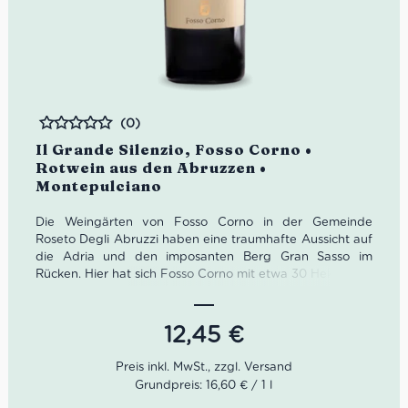
(0)
Bewertet
Il Grande Silenzio, Fosso Corno •
Rotwein aus den Abruzzen •
Montepulciano
Die Weingärten von Fosso Corno in der Gemeinde
Roseto Degli Abruzzi haben eine traumhafte Aussicht auf
die Adria und den imposanten Berg Gran Sasso im
Rücken. Hier hat sich Fosso Corno mit etwa 30 Hektar auf
die Rebsorte Montepulciano spezialisiert.
Der Il Grande
Silenzio von Fosso Corno hat ungefähr so viel Strahlkraft
wie der gleichnamige Klassiker von Sergio Corbucci.
12,45
€
Nach der Gärung werden diesem Montepulciano
d’Abruzzo 12 Monate Ausbau in großen
Eichenholzfässern sowie weitere 3 Monate Flaschenruhe
Grundpreis: 16,60 € / 1 l
gegönnt.