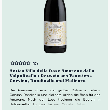
(0)
Bewertet
Antica Villa delle Rose Amarone della
Valpolicella • Rotwein aus Venetien •
Corvina, Rondinella und Molinara
Der Amarone ist einer der großen Rotweine Italiens.
Corvina, Rondinalla und Molinara bilden die Basis für den
Amarone. Nach der Lese trocknen die Beeren in
Holzkassetten für zwei bis vier Monate. Dabei verlieren
sie mindestens ein Drittel ihres Gewichts, der Geschmack