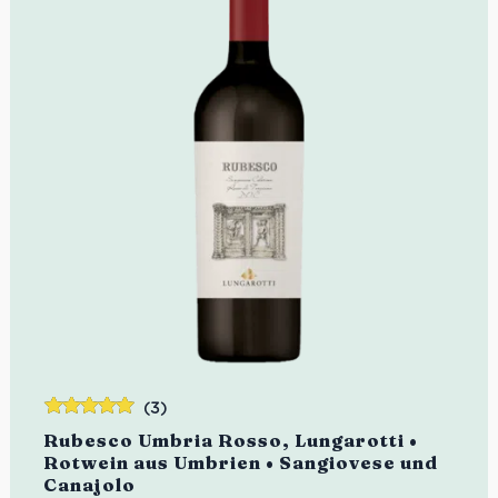
(3)
Bewertet
Rubesco Umbria Rosso, Lungarotti •
mit
5.00
von
Rotwein aus Umbrien • Sangiovese und
5
Canajolo