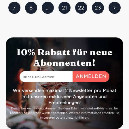
7
8
…
21
22
23
10% Rabatt für neue
Abonnenten!
Wir versenden maximal 2 Newsletter pro Monat
mit unseren exklusiven Angeboten und
Empfehlungen!
Durch Ihre Anmeldung stimmen Sie dem Erhalt von Werbe-E-Mails zu. Sie
können sich jederzeit wieder abmelden. Weitere Informationen erhalten Sie
in unseren
Datenschutzrichtlinien
.