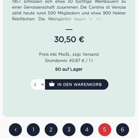
1957 schlossen sich etwa 30 tüchtige Weinbauern zu
einer Genossenschaft zusammen. Die Cantina di Venosa
zählt heute rund 500 Mitgliedern und etwa 900 Hektar
Rebflächen. Die Weingärten liegen in der Gemeinde
Venosa und sind mit größtenteils Aglianico del Vulture
und Malvasia bestockt. Der Verbo Aglianico del Vulture
ist deshalb ein wunderbares Beispiel für die
30,50
€
süditalienische Weinkultur.
Der
Verbo Aglianico del Vulture von der Cantina di
Venosa entspricht ganz seinem vulkanischem Terroir.
Grundpreis: 40,67 € / 1 l
Bedingt durch die Asche im Boden sowie dem bergigen
80 auf Lager
Klima kommen beim Verbo Aglianico del Vulture sehr
schöne Aromen hervor.
IN DEN WARENKORB
Farbe: Rubinrot, orangener Rand
Geruch: Cassis, Himbeere, frische Kräuter
Geschmack: vollmundig, gut ausbalanciert
Idealer Versandkarton: 21 Flaschen
1
2
3
4
5
6