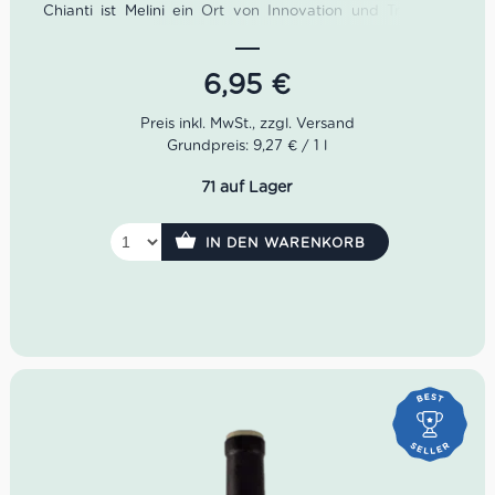
Chianti ist Melini ein Ort von Innovation und Tradition.
Das Weingut setzte die nötigen Impulse für den globalen
Erfolg des Chianti.
6,95
€
Melini ist heute mit 554 Hektar Rebfläche eines der
größten Weingüter der Toskana. Neben 80% Sangiovese
sind auch französische Sorten wie Cabernet Sauvignon
Grundpreis: 9,27 € / 1 l
und Merlot in den Weingärten zu finden.
71 auf Lager
Farbe: Rubinrot
Geruch: Balsamico, Salbei, Schokolade,
Schwarzkirsche
IN DEN WARENKORB
Geschmack: samtig, weich, perfekt ausgewogen
Idealer Versandkarton: 21 Flaschen