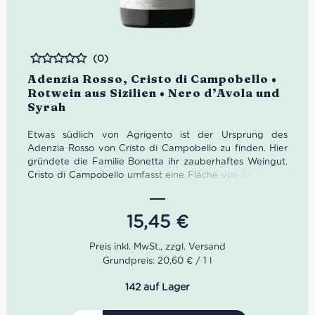
(0)
Bewertet
Adenzia Rosso, Cristo di Campobello •
Rotwein aus Sizilien • Nero d’Avola und
Syrah
Etwas südlich von Agrigento ist der Ursprung des
Adenzia Rosso von Cristo di Campobello zu finden. Hier
gründete die Familie Bonetta ihr zauberhaftes Weingut.
Cristo di Campobello umfasst eine Fläche von 50 Hektar
auf zehn Parzellen mit unterschiedlichen Mikroklimata.
Die Reben stehen hier mit Meerblick auf Lagen zwischen
15,45
€
230 und 300 Meter. Die Nähe zum Meer bedeutet für die
Reben außerdem starke Temperaturunterschiede von bis
zu 20°C zwischen Tag und Nacht.
Grundpreis: 20,60 € / 1 l
Farbe: Rubinrot
142 auf Lager
Geruch: Sauerkirsche, Vanille, Waldfrüchte
Geschmack: vollmundig, würzig, samtige Tannine