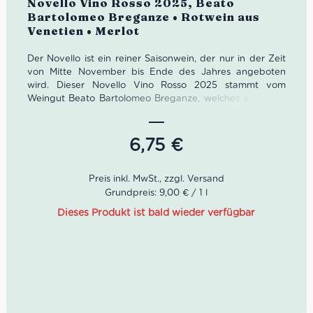
Novello Vino Rosso 2025, Beato
mit
5.00
von
Bartolomeo Breganze • Rotwein aus
5
Venetien • Merlot
Der Novello ist ein reiner Saisonwein, der nur in der Zeit
von Mitte November bis Ende des Jahres angeboten
wird. Dieser Novello Vino Rosso 2025 stammt vom
Weingut Beato Bartolomeo Breganze, welches eines der
größten italienischen Weingüter der Welt ist. Abgesehen
vom Novello bieten sie mehr als 68 Weine zum Verkauf
an.
6,75
€
Die Eigenschaften vom
Novello Vino Rosso 2025,
Grundpreis: 9,00 € / 1 l
Beato Bartolomeo Breganze:
Dieses Produkt ist bald wieder verfügbar
Farbe:
Leuchtendes rot mit violetten Reflexen
Geruch:
Frucht- und Mostnoten
Geschmack:
Angenehm weich und fruchtig
Speisenempfehlung
: Fleisch- und Wurstwaren sowie
Frischkäse
Serviertemperatur:
16°-18°
Idealer Versandkarton: 21 Flaschen