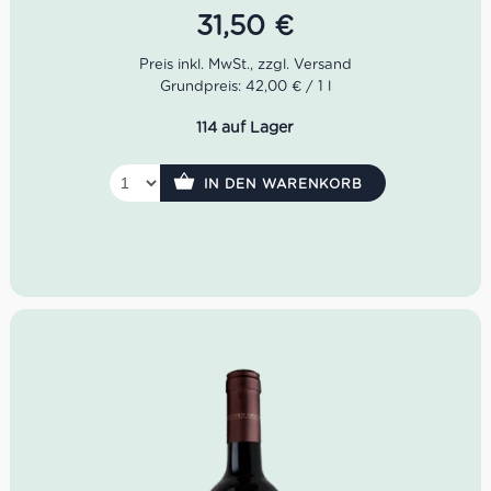
Vernatsch, Pinot Nero, Sauvignon Blanc, Chardonnay und
31,50
€
Gewürztraminer.
Im Glas zeigt sich der Lagrein Riserva Abtei Muri dann in
Grundpreis: 42,00 € / 1 l
einem dunklen Karminrot. Das Bouquet offenbart
komplexe Noten von Waldbeeren, Kirschen, Leder sowie
114 auf Lager
Eukalyptus. Der Geschmack ist weich, herrlich strukturiert
sowie von einer gut eingebundenen Säure und kantigen
Tanninen begleitet.
IN DEN WARENKORB
Farbe: dunkles Karminrot
Geruch: Waldbeere, Kirsche, Leder, Eukalyptus
Geschmack: weich, herrlich strukturiert, kantige
Tannine