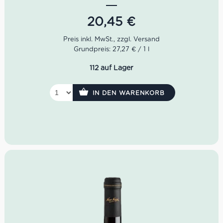
aber konzentriert sich.
20,45
€
Der Amarone della Valpolicella von Antica Villa delle
Rose ist einer unserer Geheimtipps. Der Villa delle Rose
Amarone hat ein üppiges Bouquet und einen herrlich
Grundpreis: 27,27 € / 1 l
konzentrierten Geschmack.
112 auf Lager
Farbe: dunkles Rubinrot
Geruch: Dörrpflaume, Vanille, Holz, Zimt
Geschmack: konzentriert, vollmundig, samtig
IN DEN WARENKORB
Idealer Versandkarton: 21 Flaschen