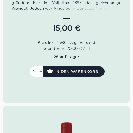
gründete hier im Valtellina 1897 das gleichnamige
Weingut. Jedoch war Ninos Sohn Carluccio Negri für den
eigentlichen Erfolg verantwortlich. Mit energischer
Konsequenz erneuerte das Weingut, nachdem er es
übernommen hatte. Die Weingärten verlangten nach
15,00
€
einer dringenden Ausbesserung, die Kellertechnik wurde
modernisiert und Märkte wie USA und Australien wurden
erobert.
Grundpreis: 20,00 € / 1 l
Farbe:
helles Granatrot
28 auf Lager
Geruch:
reife Beeren, Bittermandel
Geschmack:
warm, ausgewogen, mandelig im
Abgang
IN DEN WARENKORB