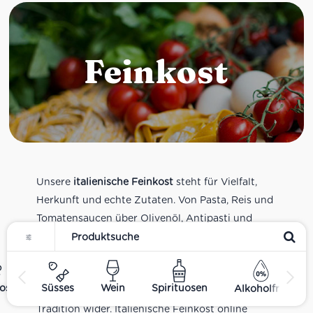
Feinkost
Unsere
italienische Feinkost
steht für Vielfalt,
Herkunft und echte Zutaten. Von Pasta, Reis und
Tomatensaucen über Olivenöl, Antipasti und
Pesto bis zu Balsamico und Spezialitäten aus
verschiedenen Regionen Italiens. Alle Produkte
sind Teil unseres realen Supermarkt-Sortiments
ost
Süsses
Wein
Spirituosen
Alkoholfrei
und spiegeln italienische Alltagsküche und
Tradition wider. Italienische Feinkost online