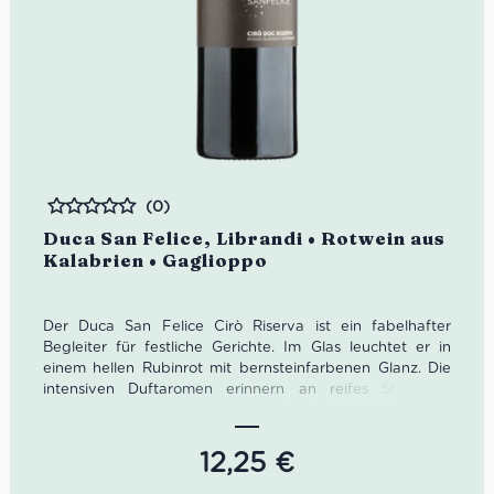
(0)
Bewertet
Duca San Felice, Librandi • Rotwein aus
Kalabrien • Gaglioppo
Der Duca San Felice Cirò Riserva ist ein fabelhafter
Begleiter für festliche Gerichte. Im Glas leuchtet er in
einem hellen Rubinrot mit bernsteinfarbenen Glanz. Die
intensiven Duftaromen erinnern an reifes Steinobst,
Waldbeeren, Moos sowie Vanille. Im Trunk ist der Duca
San Felice sehr ausgewogen, warm, fruchtig als auch von
samtigen Tanninen unterlegt.
12,25
€
Farbe: helles Rubinrot