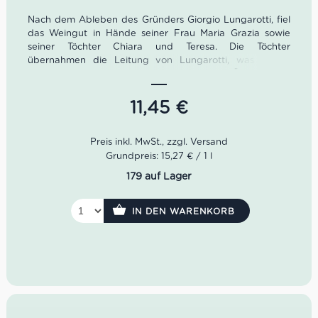
Nach dem Ableben des Gründers Giorgio Lungarotti, fiel
das Weingut in Hände seiner Frau Maria Grazia sowie
seiner Töchter Chiara und Teresa. Die Töchter
übernahmen die Leitung von Lungarotti, was Teresa
Severini zu einer der ersten italienischen Önologinnen
machte.
11,45
€
Der Rubesco Umbria Rosso von der beliebten Kellerei
Lungarotti legt sich in einem dichten Karminrot mit
violetten Nuancen ins Glas. Der Rubesco Umbria ist im
Geschmack herrlich konzentriert, fruchtig, ausgewogen
Grundpreis: 15,27 € / 1 l
als auch von seidigen Tanninen und einem erdigen
179 auf Lager
Nachhall begleitet.
Farbe: Rubinrot, violette Nuancen
IN DEN WARENKORB
Geruch: süßer Tabak, Pfeffer, Zimt, Blaubeere
Geschmack: konzentriert, seidige Tannine, erdiger
Nachhall
Idealer Versandkarton: 21 Flaschen