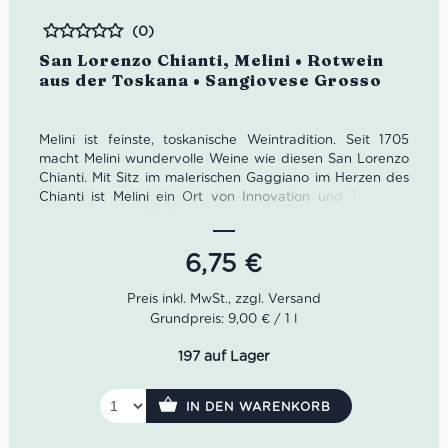
(0)
Bewertet
San Lorenzo Chianti, Melini • Rotwein
aus der Toskana • Sangiovese Grosso
Melini ist feinste, toskanische Weintradition. Seit 1705
macht Melini wundervolle Weine wie diesen San Lorenzo
Chianti. Mit Sitz im malerischen Gaggiano im Herzen des
Chianti ist Melini ein Ort von Innovation und Tradition.
Das Weingut setzte die nötigen Impulse für den globalen
Erfolg des Chianti.
6,75
€
Melini ist heute mit 554 Hektar Rebfläche eines der
größten Weingüter der Toskana. Neben 80% Sangiovese
sind auch französische Sorten wie Cabernet Sauvignon
Grundpreis: 9,00 € / 1 l
und Merlot in den Weingärten zu finden.
197 auf Lager
Farbe: Rubinrot
Geruch: Sauerkirsche, Pflaume, Veilchen
Geschmack: trocken, aromatisch, samtige Tannine
IN DEN WARENKORB
Idealer Versandkarton: 21 Flaschen