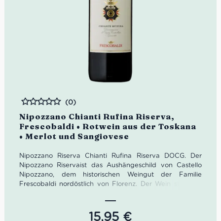
(0)
Bewertet
Nipozzano Chianti Rufina Riserva,
Frescobaldi • Rotwein aus der Toskana
• Merlot und Sangiovese
Nipozzano Riserva Chianti Rufina Riserva DOCG. Der
Nipozzano Riservaist das Aushängeschild von Castello
Nipozzano, dem historischen Weingut der Familie
Frescobaldi nordöstlich von Florenz. Der Wein steht für
toskanische Winzerkultur und tiefe Verbundenheit mit
dem Terroir.
15,95
€