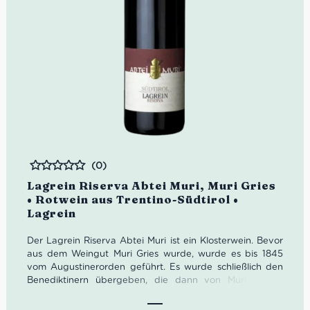
(0)
Bewertet
Lagrein Riserva Abtei Muri, Muri Gries
• Rotwein aus Trentino-Südtirol •
Lagrein
Der Lagrein Riserva Abtei Muri ist ein Klosterwein. Bevor
aus dem Weingut Muri Gries wurde, wurde es bis 1845
vom Augustinerorden geführt. Es wurde schließlich den
Benediktinern übergeben, die dann von Muri in der
Schweiz nach Gries in Südtirol zogen. Muri Gries macht
wundervolle Südtiroler Weine aus Rebsorten wie Lagrein,