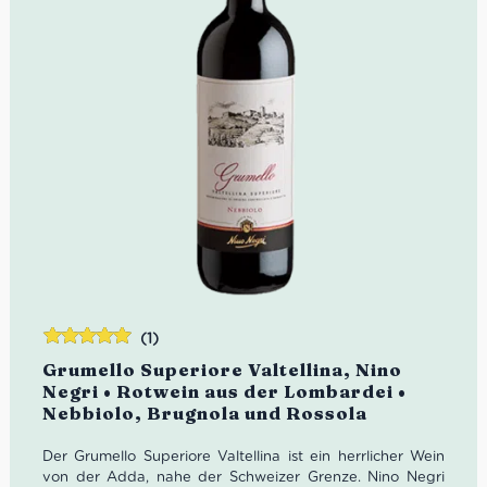
(1)
Bewertet
Grumello Superiore Valtellina, Nino
mit
5.00
von
Negri • Rotwein aus der Lombardei •
5
Nebbiolo, Brugnola und Rossola
Der Grumello Superiore Valtellina ist ein herrlicher Wein
von der Adda, nahe der Schweizer Grenze. Nino Negri