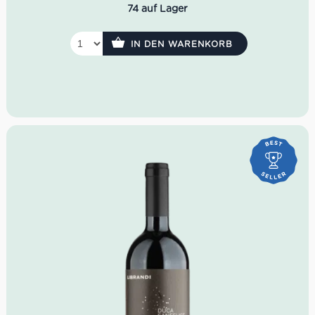
74 auf Lager
Der Il Grande Silenzio zeigt sich in einem intensiven
Rubinrot. Zudem offenbart das verführerische Bouquet
Noten von Heidelbeere, Cassis als auch würzige Aromen
IN DEN WARENKORB
wie schwarze Olive und Tabak. Im Trunk zeigt er sich
vollmundig, konzentriert sowie herrlich fruchtig auf. Mit
breitem Schmelz setzt das Tannin sehr geschmeidig ein.
Der große Stille versetzt uns ins staunen, ebenso James
Suckling: 94 Punkte!
Farbe: Rubinrot
Geruch: Heidelbeere, Cassis, schwarze Olive, Tabak
Geschmack: vollmundig, konzentriert, breiter
Schmelz
James Suckling: 94 Punkte für 2018
Idealer Versandkarton: 21 Flaschen