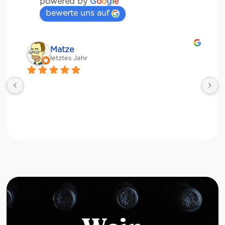
powered by
G
o
o
g
l
e
bewerte uns auf
Matze
letztes Jahr