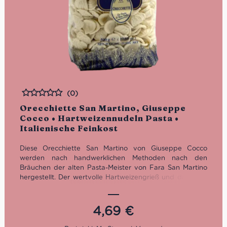
(0)
Bewertet
Orecchiette San Martino, Giuseppe
Cocco • Hartweizennudeln Pasta •
Italienische Feinkost
Diese Orecchiette San Martino von Giuseppe Cocco
werden nach handwerklichen Methoden nach den
Bräuchen der alten Pasta-Meister von Fara San Martino
hergestellt. Der wertvolle Hartweizengrieß und das kalte
Quellwasser werden in der sich langsam drehenden
Gramola gebunden, um einen festen und homogenen
Teig zu erhalten. Dann drücken die Rebe und die
4,69
€
Mutterschraube den Teig gegen die rohe Bronzeform, um
die kleine, runde Form herzustellen.