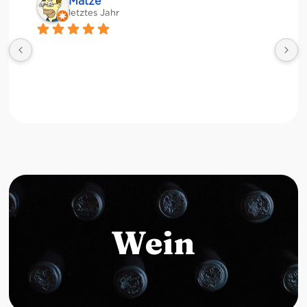
Matze
letztes Jahr
Wein