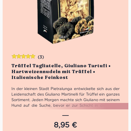
(3)
Bewertet
Trüffel Tagliatelle, Giuliano Tartufi •
mit
5.00
von
Hartweizennudeln mit Trüffel •
5
Italienische Feinkost
In der kleinen Stadt Pietralunga entwickelte sich aus der
Leidenschaft des Giuliano Martinelli für Trüffel ein ganzes
Sortiment. Jeden Morgen machte sich Giuliano mit seinem
Hund auf die Suche, bevor er zur Schicht in die Fabrik
musste. 1991 machte er sich schließlich selbstständig und
bekam auf Trüffel Messen die gebührende
Aufmerksamkeit. 2001 öffneten schließlich die Pforten
8,95
€
der Giuliano Tartufi Srl.