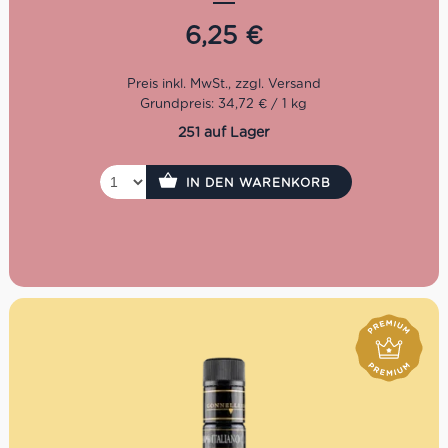
Zutaten baut Anfosso noch selbst an. Mit behutsamen,
ursprünglichen Methoden, viel Geduld und Erfahrung
6,25
€
kommt nun mal die beste Qualität. Darum jetzt
unbedingt dieses zauberhafte Basilikum Pesto ohne
Knoblauch probieren und mit der ganzen Familie
genießen. Ideal zum Anrichten von Lasagne, Gnocchi
Grundpreis: 34,72 € / 1 kg
oder jeder Art von Pasta.
251 auf Lager
Nettogewicht: 180 g
IN DEN WARENKORB