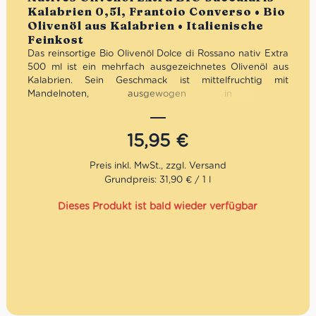
Kalabrien 0,5l, Frantoio Converso • Bio
Olivenöl aus Kalabrien • Italienische
Feinkost
Das reinsortige Bio Olivenöl Dolce di Rossano nativ Extra
500 ml ist ein mehrfach ausgezeichnetes Olivenöl aus
Kalabrien. Sein Geschmack ist mittelfruchtig mit
Mandelnoten, ausgewogen in den
Geschmacksempfindungen und mit einer
vorherrschenden Süße. Dank der aromatischen Noten
eignet sich dieses Olivenöl zu gegrilltem Fleisch und
15,95
€
Fisch, lecker auch zu Gemüsesuppen und Salaten. Das
Bio-Olivenöl bringt den traditionellen Geschmack der
mediterranichen Küche klar zum Ausdruck. Der
Grundpreis: 31,90 € / 1 l
landwirtschaftliche Familienbetrieb Converso befindet
sich in der bezauberten Stadt Rossano. Rossano liegt
Dieses Produkt ist bald wieder verfügbar
zwischen dem Ionischen Meer und dem Sila-Gebirge im
DOP-Gebiet Bruzio, Untergebiet “Colline Joniche
Presilane”, wo der Olivenanbau schon immer eine
wichtige Rolle gespielt hat. Seit dem neunzehnten
Jahrhundert widmet sich die Familie Converso dem
Olivenanbau und der Produktion von erstklassigem
Olivenöl. Die Ölmühle von Converso produziert heute mit
modernen Technologien, z. B. durch computergesteuerte