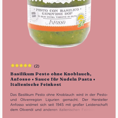
(2)
Bewertet
Basilikum Pesto ohne Knoblauch,
mit
5.00
von
Anfosso • Sauce für Nudeln Pasta •
5
Italienische Feinkost
Das Basilikum Pesto ohne Knoblauch wird in der Pesto-
und Olivenregion Ligurien gemacht. Der Hersteller
Anfosso widmet sich seit 1945 mit großer Leidenschaft
dem Olivenöl und anderen italienischen Feinkost Basics
wie dem Pesto und verschiedensten Antipasti. Die