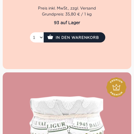
Die Trüffel Tagliatelle von Giuliano Tartufi sind eine ganz
feine Delikatesse angereichert mit weißem Trüffel. Wenn
Grundpreis: 35,80 € / 1 kg
man als ein echter Trüffel Enthusiast nicht genug haben
93 auf Lager
kann, gilt natürlich das Prinzip
mehr ist mehr
.
IN DEN WARENKORB