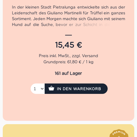
In der kleinen Stadt Pietralunga entwickelte sich aus der
Leidenschaft des Giuliano Martinelli für Trüffel ein ganzes
Sortiment. Jeden Morgen machte sich Giuliano mit seinem
Hund auf die Suche, bevor er zur Schicht in die Fabrik
musste. 1991 machte er sich schließlich selbstständig und
bekam auf Trüffel Messen die gebührende
Aufmerksamkeit. 2001 öffneten schließlich die Pforten
15,45
€
der Giuliano Tartufi Srl.
Das native Olivenöl extra von Giuliano Tartufi ist mit
Grundpreis: 61,80 € / 1 kg
seinem Aroma vom weißen Trüffel perfekt für einen
sommerlichen Salat geeignet. Doch unsere liebste Art das
161 auf Lager
Giuliano Tartufi Olivenöl zu genießen, ist es auf eine
Burrata zu tröpfeln. Dazu ein paar fruchtige Tomaten
sowie ein Schuss gereifter Aceto Balsamico di Modena
IN DEN WARENKORB
und man schwebt im Trüffel Himmel…