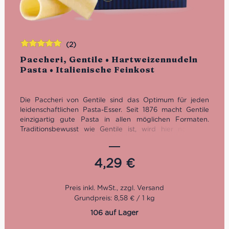
(2)
Bewertet
Paccheri, Gentile • Hartweizennudeln
mit
5.00
von
Pasta • Italienische Feinkost
5
Die Paccheri von Gentile sind das Optimum für jeden
leidenschaftlichen Pasta-Esser. Seit 1876 macht Gentile
einzigartig gute Pasta in allen möglichen Formaten.
Traditionsbewusst wie Gentile ist, wird hier noch mit
Bronzeform gepresst und schonend über drei bis vier
Tage getrocknet. Die Qualität der Pasta di Gragnano eilt
ihrem Ruf mit IGP-Appellation voraus.
4,29
€
Kochzeit: 18 Minuten
Cirillo Methode
Bronze gepresst
Grundpreis: 8,58 € / 1 kg
106 auf Lager