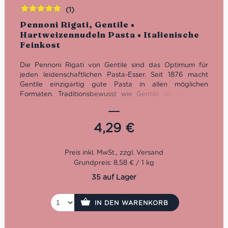
(1)
Bewertet
Pennoni Rigati, Gentile •
mit
5.00
von
Hartweizennudeln Pasta • Italienische
5
Feinkost
Die Pennoni Rigati von Gentile sind das Optimum für
jeden leidenschaftlichen Pasta-Esser. Seit 1876 macht
Gentile einzigartig gute Pasta in allen möglichen
Formaten. Traditionsbewusst wie Gentile ist, wird hier
noch mit Bronzeform gepresst und schonend über drei
bis vier Tage getrocknet. Die Qualität der Pasta di
Gragnano eilt ihrem Ruf mit IGP-Appellation voraus.
4,29
€
Kochzeit: 15 Minuten
Cirillo Methode
Bronze gepresst
Grundpreis: 8,58 € / 1 kg
35 auf Lager
IN DEN WARENKORB