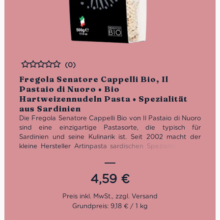
(0)
Bewertet
Fregola Senatore Cappelli Bio, Il
Pastaio di Nuoro • Bio
Hartweizennudeln Pasta • Spezialität
aus Sardinien
Die Fregola Senatore Cappelli Bio von Il Pastaio di Nuoro
sind eine einzigartige Pastasorte, die typisch für
Sardinien und seine Kulinarik ist. Seit 2002 macht der
kleine Hersteller Artinpasta sardischen Spezialitäten mit
dem traditionellen Bronzeverfahren und Zutaten in Bio
Qualität. Das Sortiment beschränkt sich auf die
bekannten Fegola, Malloreddos als auch frische
4,59
€
Culurgiones und gefüllte Seadas.
Die Fregola Senatore Cappelli Bio bereiten wir gerne mit
Grundpreis: 9,18 € / 1 kg
Gemüse zu. Dafür eine Schalotte anschwitzen, gewürfelte