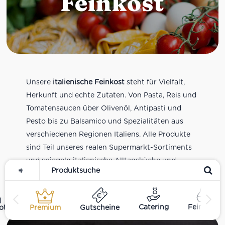
Feinkost
Unsere
italienische Feinkost
steht für Vielfalt,
Herkunft und echte Zutaten. Von Pasta, Reis und
Tomatensaucen über Olivenöl, Antipasti und
Pesto bis zu Balsamico und Spezialitäten aus
verschiedenen Regionen Italiens. Alle Produkte
sind Teil unseres realen Supermarkt-Sortiments
und spiegeln italienische Alltagsküche und
Tradition wider. Italienische Feinkost online
kaufen.
Catering
Feinkost
ote
Premium
Gutscheine