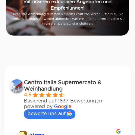
mit unseren exklusiven Angeboten und
Empfehlungen!
Durch Ihre Anmeldung stimmen Sie dem Erhalt von Werbe-E-Mails zu. Sie
können sich jederzeit wieder abmelden. Weitere Informationen erhalten Sie
in unseren
Datenschutzrichtlinien
.
Centro Italia Supermercato &
Weinhandlung
4.5
Basierend auf 1837 Bewertungen
powered by
G
o
o
g
l
e
bewerte uns auf