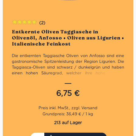
(2)
Bewertet
Entkernte Oliven Taggiasche in
mit
5.00
von
Olivenöl, Anfosso • Oliven aus Ligurien •
5
Italienische Feinkost
Die entkernten Taggiasche Oliven von Anfosso sind eine
gastronomische Spitzenleistung der Region Ligurien. Die
Taggiasca-Oliven sind schwarz / dunkelgrün und haben
einen hohen Säuregrad, welcher ihre hohe Qualität
bestätigt. Wie schon das Olivenöl aus Taggiasca-Oliven
aus dem Hause Anfosso bestechen auch diese
entkernten Taggiasca-Oliven, eingelegt in nativem
6,75
€
Olivenöl extra, durch ihren besonders milden und
nussigen Geschmack.
Als kleines Familienunternehmen produziert Anfosso in
Grundpreis: 36,49 € / 1 kg
Chiusavecchia im äußersten Westen Italiens seit 1945
213 auf Lager
natives Olivenöl extra und weitere Delikatessen, wie
diese Taggiasche-Oliven nach westligurischer Tradition.