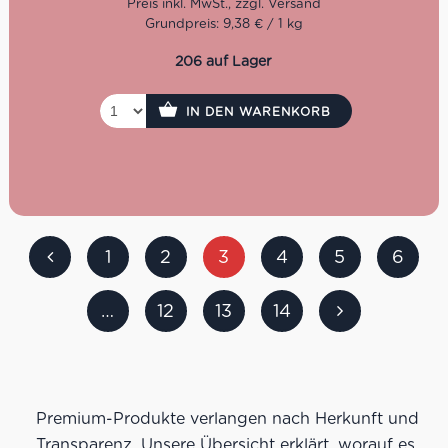
Grundpreis: 9,38 € / 1 kg
Abruzzen blieb bisher ein vom Massentourismus
verschontes Fleckchen, obwohl es sehr viel zu bieten hat.
206 auf Lager
Ein Drittel der gesamten Region steht unter Naturschutz.
Zwischen der Adria und dem Apenninen liegen
malerische Felder, kultiviert mit Hartweizengrieß
IN DEN WARENKORB
ausgebreitet auf der traumhaften Hügellandschaft. Denn
in Abruzzen isst man sehr gerne und sehr viel Pasta.
Darum hat sich Fara San Martino zu einem wahrhaften
Pasta Mekka Italiens entwickelt. Hier begann die
Geschichte von Giuseppe Cocco.
1
2
3
4
5
6
…
12
13
14
Premium-Produkte verlangen nach Herkunft und
Transparenz. Unsere Übersicht erklärt, worauf es