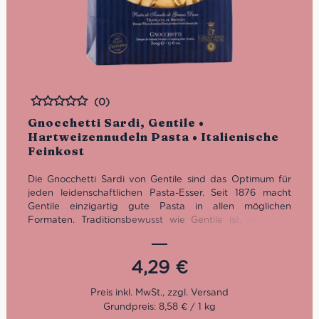
(0)
Bewertet
Gnocchetti Sardi, Gentile •
Hartweizennudeln Pasta • Italienische
Feinkost
Die Gnocchetti Sardi von Gentile sind das Optimum für
jeden leidenschaftlichen Pasta-Esser. Seit 1876 macht
Gentile einzigartig gute Pasta in allen möglichen
Formaten. Traditionsbewusst wie Gentile ist, wird hier
noch mit Bronzeform gepresst und schonend über drei
bis vier Tage getrocknet. Die Qualität der Pasta di
Gragnano eilt ihrem Ruf mit IGP-Appellation voraus.
4,29
€
Kochzeit: 9 Minuten
Cirillo Methode
Grundpreis: 8,58 € / 1 kg
Bronze gepresst