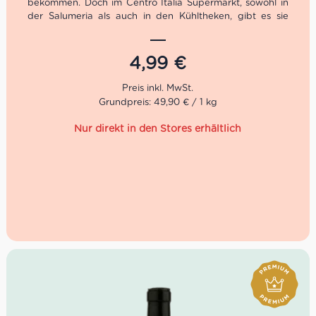
bekommen. Doch im Centro Italia Supermarkt, sowohl in
der Salumeria als auch in den Kühltheken, gibt es sie
jetzt! Du wirst nur wenige, aber dafür gut ausgewählte
Büffelmozzarella finden. Alle unsere Filata Käse verfügen
über die Kennzeichnung:
4,99
€
DOP
Grundpreis: 49,90 € / 1 kg
Unsere Lieferanten für diese italienische Käse-Spezialität
sind:
Trevalli
La Perla del Mediterraneo
Wir bieten den Mozzarella di Bufala in Berlin auch zum
Verköstigen in unserer Trattoria sowie auf unserem
italienischen Catering an z.B.: Verwenden wir diese
Köstlichkeit auf der Caprese.