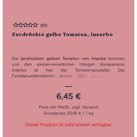
(0)
Bewertet
Zerdrückte gelbe Tomaten, Inserbo
Die
zerdrückten gelben Tomaten von Inserbo
kommen
von den sonnenverwöhnten Hängen Kampaniens.
Inserbo ist hier der Tomatenspezialist. Das
Familienunternehmen wurde 1983 gegründet und
versorgt seitdem ganz Italien und heute darüber hinaus
mit authentischen Sugi nach originaler Rezeptur und
feinsten Tomatenkonserven. Die gelben Tomaten gelten
6,45
€
als Juwel unter ihres gleichen und stammen aus den
Anbaugebieten Agro Sarnese Nocerino, Monti Lattari als
auch von den Hängen des Vesuvs.
Grundpreis: 20,81 € / 1 kg
Dieses Produkt ist bald wieder verfügbar
Nettogewicht: 350 g
Abtropfgewicht: 310 g