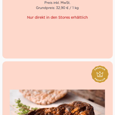
Darüber hinaus besteht die Möglichkeit die deine
Wunschmenge jetzt zu reservieren. Das ist gerade an
Grundpreis: 32,90 € / 1 kg
den Feiertagen eine beliebte Möglichkeit die Wartezeit
auf “0” zu reduzieren.
Die Mindestbestellung liegt bei 100g
Zur Abholung deiner Reservierung kannst du
einfach an allen Schlangen vorbei laufen und deine
Reservierung ohne Wartezeit abholen
Schließlich kannst du hier und jetzt auch nach
andere Wunsch Spezialitäten aus Italien vorbestellen.
Schau dich einfach in unserer digitalen Salumeria um!
Die Geschmacksnoten der beliebtesten italienischen
Aufschnitt Ware reichen von mild bis leicht nach
Pistazien. Dieses süditalienische Kleinod ist für Liebhaber
durchaus feiner, aber nicht über griffiger Aromen bestens
geeignet. Der unverwechselbare Geschmack des
Mortadella alta qualità di Bologna Italia zeichnet diese
ursprüngliche Form der Tradition aus.