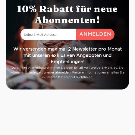
10% Rabatt für neue
Abonnenten!
Wir versenden maximal 2 Newsletter pro Monat
mit unseren exklusiven Angeboten und
Empfehlungen!
Durch Ihre Anmeldung stimmen Sie dem Erhalt von Werbe-E-Mails zu. Sie
können sich jederzeit wieder abmelden. Weitere Informationen erhalten Sie
in unseren
Datenschutzrichtlinien
.