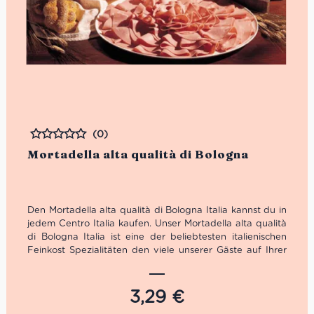
(0)
Bewertet
Mortadella alta qualità di Bologna
Den Mortadella alta qualità di Bologna Italia kannst du in
jedem Centro Italia kaufen. Unser Mortadella alta qualità
di Bologna Italia ist eine der beliebtesten italienischen
Feinkost Spezialitäten den viele unserer Gäste auf Ihrer
Urlaubsreise kennen und lieben gelernt haben. Im Centro
Italia kannst du dir diese italienische Ode an die Freude
immer frisch aufschneiden lassen.
3,29
€