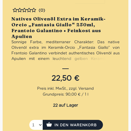
(0)
Bewertet
Natives Olivenöl Extra im Keramik-
Orcio „Fantasia Giallo“ 250ml,
Frantoio Galantino • Feinkost aus
Apulien
Sonnige Farbe, mediterraner Charakter: Das native
Olivenöl extra im Keramik-Orcio „Fantasia Giallo“ von
Frantoio Galantino verbindet authentisches Olivenöl aus
Apulien mit einem leuchtend gelben Keramikdesign.
Fruchtig, ausgewogen und hochwertig verarbeitet –
optimal vor Licht geschützt und zugleich ein dekorativer
Blickfang. Ideal für die mediterrane Küche, den täglichen
22,50
€
Genuss oder als fröhliche, stilvolle Geschenkidee.
Mengenrabatt: erhalte beim Kauf von 3 nativen
Grundpreis: 90,00 € / 1 l
Olivenölen Extra 12% Rabatt pro Artikel
22 auf Lager
IN DEN WARENKORB