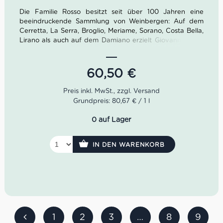
Die Familie Rosso besitzt seit über 100 Jahren eine
beeindruckende Sammlung von Weinbergen: Auf dem
Cerretta, La Serra, Broglio, Meriame, Sorano, Costa Bella,
Lirano als auch auf dem Damiano erzielt Giovanni Rosso
erstaunliche Ergebnisse. Giovannis Sohn Davide wurde
2001 im Alter von 27 Jahren zum Chef-Önologe
gemacht. Sein Credo:
Der Wein muss die perfekte Kopie
60,50
€
seines Terroirs sein
.
Der Schöpfungsprozess des Barolo Serra startet mit der
Grundpreis: 80,67 € / 1 l
Lese Mitte Oktober. Die Gärung dauert in etwa 28 Tage.
Zur Vinifizierung reift der Wein in französischen
0 auf Lager
Eichenfässern mit 25 und 50 hl . Das Holz stammt aus
dem berühmten Wald von Fontainebleau. Im Glas zeigt
sich unser Barolo Serra mit intensiver rubinroter Farbe.
IN DEN WARENKORB
Zudem entfalten sich im Bouquet herrliche Duftnoten von
Waldfrüchten, Veilchen, Lakritz als auch Kaffeebohnen.
Im Trunk offenbart sich ein kräftiger, dichter sowie
elegant strukturierter Geschmack. Mit seidigem Tannin
sowie der persistenten balsamischen Note unterlegt,
schließt sich bis zum letzten Nachhall ein äußerst
harmonischer Spannungsbogen.
1
2
3
…
8
9