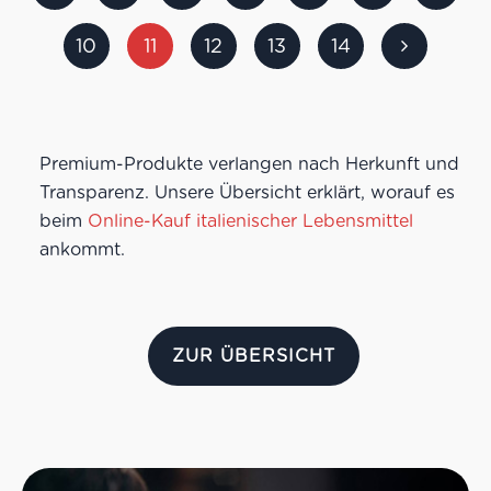
Farbe: Rubinrot
Geruch: Waldfrüchte, Veilchen, Lakritz, Kaffeebohne
10
11
12
13
14
Geschmack: kräftig, dicht, elegant strukturiert
Robert Parker: 95+ Punkte für 2016
Premium-Produkte verlangen nach Herkunft und
Transparenz. Unsere Übersicht erklärt, worauf es
beim
Online-Kauf italienischer Lebensmittel
ankommt.
ZUR ÜBERSICHT