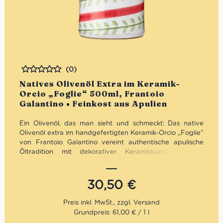
(0)
Bewertet
Natives Olivenöl Extra im Keramik-
Orcio „Foglie“ 500ml, Frantoio
Galantino • Feinkost aus Apulien
Ein Olivenöl, das man sieht und schmeckt: Das native
Olivenöl extra im handgefertigten Keramik-Orcio „Foglie“
von Frantoio Galantino vereint authentische apulische
Öltradition mit dekorativer Keramikkunst. Intensiv,
fruchtig und ausgewogen im Geschmack – abgefüllt in
einem kunstvoll verzierten Keramikgefäß, das Licht und
Wärme fernhält. Ideal für Genießer, als stilvolles Geschenk
30,50
€
oder als Blickfang in jeder Küche.
Mengenrabatt: erhalte beim Kauf von 3 nativen
Grundpreis: 61,00 € / 1 l
Olivenölen Extra 12% Rabatt pro Artikel