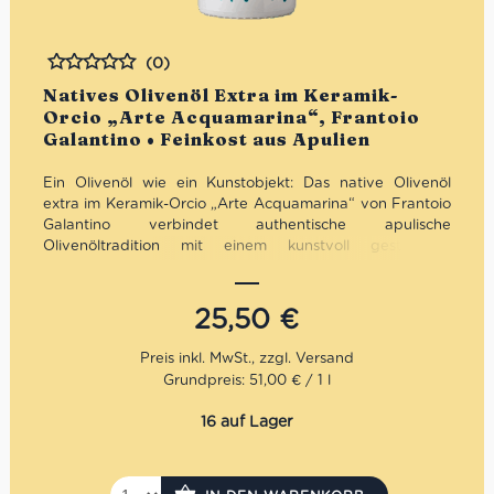
(0)
Bewertet
Natives Olivenöl Extra im Keramik-
Orcio „Arte Acquamarina“, Frantoio
Galantino • Feinkost aus Apulien
Ein Olivenöl wie ein Kunstobjekt: Das native Olivenöl
extra im Keramik-Orcio „Arte Acquamarina“ von Frantoio
Galantino verbindet authentische apulische
Olivenöltradition mit einem kunstvoll gestalteten
Keramikgefäß in Aquamarin-Optik. Fruchtig,
ausgewogen und hochwertig verarbeitet – optimal vor
Licht geschützt und visuell ein echtes Statement. Ideal
25,50
€
für Genießer, Design-Liebhaber und als
außergewöhnliche Geschenkidee mit mediterraner Seele.
Grundpreis: 51,00 € / 1 l
Mengenrabatt: erhalte beim Kauf von 3 nativen
Olivenölen Extra 12% Rabatt pro Artikel
16 auf Lager