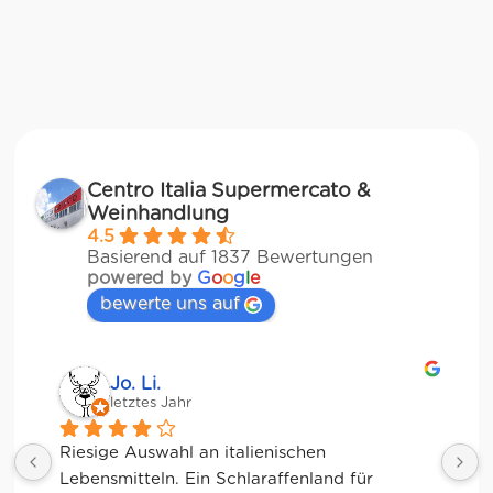
Centro Italia Supermercato &
Weinhandlung
4.5
Basierend auf 1837 Bewertungen
powered by
G
o
o
g
l
e
bewerte uns auf
Jessica Chu
letztes Jahr
Tolle Auswahl! Die Frischetheke und der 
Kaffee sind ebenfalls sensationell. Viele 