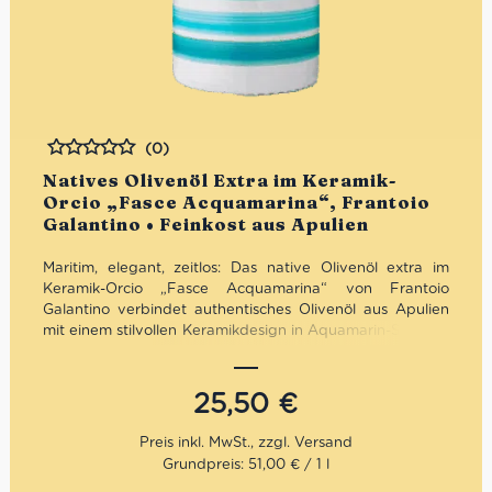
(0)
Bewertet
Natives Olivenöl Extra im Keramik-
Orcio „Fasce Acquamarina“, Frantoio
Galantino • Feinkost aus Apulien
Maritim, elegant, zeitlos: Das native Olivenöl extra im
Keramik-Orcio „Fasce Acquamarina“ von Frantoio
Galantino verbindet authentisches Olivenöl aus Apulien
mit einem stilvollen Keramikdesign in Aquamarin-Streifen.
Fruchtig, ausgewogen und hochwertig verarbeitet –
optimal vor Licht geschützt und zugleich ein dekorativer
Blickfang. Ideal für mediterrane Küche, bewussten
25,50
€
Genuss oder als elegante Geschenkidee mit italienischem
Charakter.
Grundpreis: 51,00 € / 1 l
Mengenrabatt: erhalte beim Kauf von 3 nativen