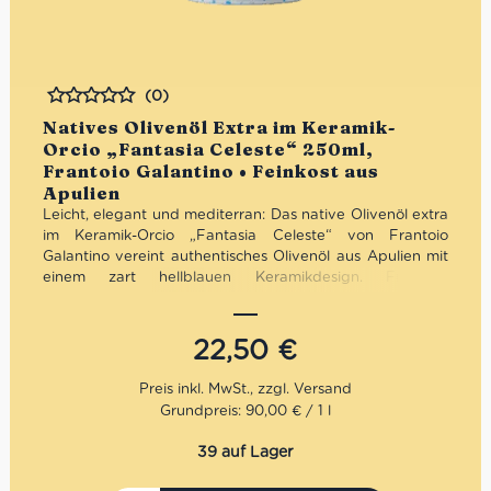
(0)
Bewertet
Natives Olivenöl Extra im Keramik-
Orcio „Fantasia Celeste“ 250ml,
Frantoio Galantino • Feinkost aus
Apulien
Leicht, elegant und mediterran: Das native Olivenöl extra
im Keramik-Orcio „Fantasia Celeste“ von Frantoio
Galantino vereint authentisches Olivenöl aus Apulien mit
einem zart hellblauen Keramikdesign. Fruchtig,
ausgewogen und hochwertig verarbeitet – optimal vor
Licht geschützt und stilvoll präsentiert. Ideal für die
mediterrane Küche, den täglichen Genuss oder als
22,50
€
elegante Geschenkidee mit italienischem Flair.
Mengenrabatt: erhalte beim Kauf von 3 nativen
Grundpreis: 90,00 € / 1 l
Olivenölen Extra 12% Rabatt pro Artikel
39 auf Lager