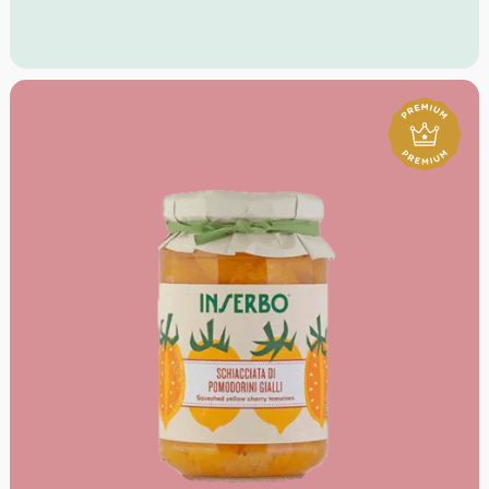
Farbe: fast schwarzes Rubinrot
Geruch: Vanille, Teeblätter, Balsamico
Geschmack: intensiv, konzentriert, komplex
Robert Parker: 95+ Punkte