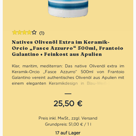
(1)
Bewertet
Natives Olivenöl Extra im Keramik-
mit
4.00
Orcio „Fasce Azzurro“ 500ml, Frantoio
von 5
Galantino • Feinkost aus Apulien
Klar, maritim, mediterran: Das native Olivenöl extra im
Keramik-Orcio „Fasce Azzurro“ 500ml von Frantoio
Galantino vereint authentisches Olivenöl aus Apulien mit
einem eleganten Keramikdesign in Blau-Weiß-Streifen.
Fruchtig, ausgewogen und hochwertig verarbeitet –
optimal vor Licht geschützt und zugleich ein stilvoller
Blickfang. Ideal für die mediterrane Küche, den täglichen
25,50
€
Genuss oder als geschmackvolle Geschenkidee.
Mengenrabatt: erhalte beim Kauf von 3 nativen
Olivenölen Extra 12% Rabatt pro Artikel
Grundpreis: 51,00 € / 1 l
17 auf Lager