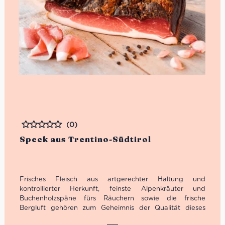
(0)
Bewertet
Speck aus Trentino-Südtirol
Frisches Fleisch aus artgerechter Haltung und
kontrollierter Herkunft, feinste Alpenkräuter und
Buchenholzspäne fürs Räuchern sowie die frische
Bergluft gehören zum Geheimnis der Qualität dieses
Specks aus Trentino-Südtirol. Du kannst ihn bei uns in der