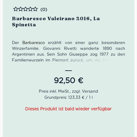
(0)
Bewertet
Barbaresco Valeirano 2016, La
Spinetta
Der
Barbaresco
erzählt von einer ganz besonderen
Winzerfamilie. Giovanni Rivetti wanderte 1890 nach
Argentinien aus. Sein Sohn Giuseppe zog 1977 zu den
Familienwurzeln im Piemont zurück, um die Ambitionen
seines Vaters zu verwirklichen. Giuseppes drei Söhne
erzielten 1989 endlich den ersten großen Erfolg. Zu Ehren
ihres Vaters
Pin
markierten sie einen Meilenstein in ihrer
92,50
€
Familiengeschichte.
Dieser Barbaresco von La Spinetta ist ein exklusives
Grundpreis: 123,33 € / 1 l
Genussmittel von der vielleicht besten Cru-Lage
Valeirano bei Treiso. Dementsprechend gönnte man ihm
Dieses Produkt ist bald wieder verfügbar
nach der Lese eine Sonderbehandlung: Malolaktische
Gärung in 20% neuen französischen Barriques sowie
anschließende Reifung für bis zu 22 Monate. Zur
Verfeinerung in der Flasche gab man dem Barbaresco
Valeirano sechs Monate Flaschenruhe.