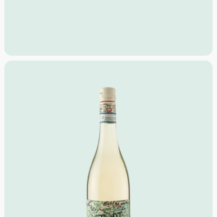
Blüten und Minze.
Geschmack: Frisch, ausreichend anhaltend und
perfekt ausbalanciert, mit einem angenehmen
Zusammenspiel von Zitrus- und exotischen
Fruchtnoten.
Idealer Versandkarton: 21 Flaschen