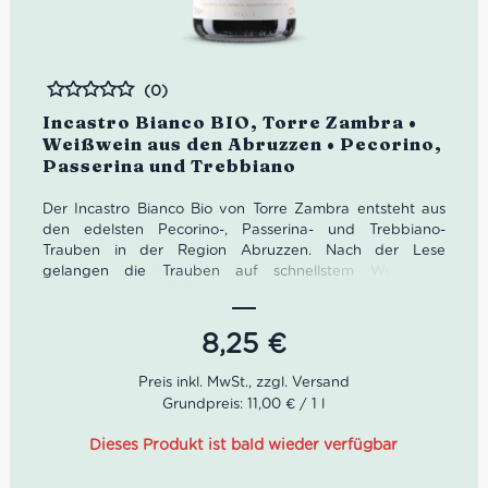
(0)
Bewertet
Incastro Bianco BIO, Torre Zambra •
Weißwein aus den Abruzzen • Pecorino,
Passerina und Trebbiano
Der Incastro Bianco Bio von Torre Zambra entsteht aus
den edelsten Pecorino-, Passerina- und Trebbiano-
Trauben in der Region Abruzzen. Nach der Lese
gelangen die Trauben auf schnellstem Wege ins
Presshaus, wo sie behutsam sortiert und aufgebrochen
werden. Es folgt die Gärung im Edelstahltank bei
kontrollierten Temperaturen. Der Incastro Bianco Bio
8,25
€
passt problemlos zu einer Vielzahl von Gerichten wie
Fisch- und Gemüsegerichten und ist als Aperitif
unschlagbar.
Grundpreis: 11,00 € / 1 l
Farbe: Leuchtend strohgelb.
Dieses Produkt ist bald wieder verfügbar
Geruch: Fruchtiges Bouquet mit Zitrusnoten von
Grapefruit, begleitet von einem Hauch von weißen