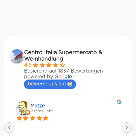
Centro Italia Supermercato &
Weinhandlung
4.5
Basierend auf 1837 Bewertungen
powered by
G
o
o
g
l
e
bewerte uns auf
Matze
letztes Jahr