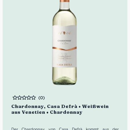
(0)
Bewertet
Chardonnay, Casa Defrà • Weißwein
aus Venetien • Chardonnay
Der Chardonnay von Casa Defrà kommt aus der