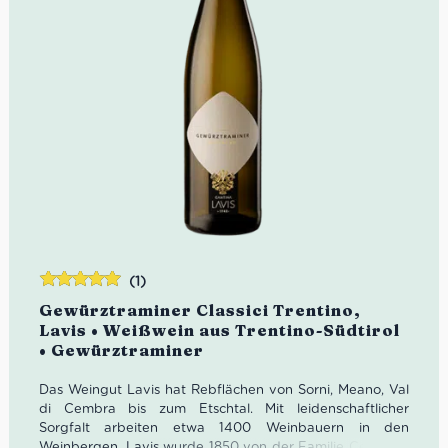
(1)
Bewertet
Gewürztraminer Classici Trentino,
mit
5.00
von
Lavis • Weißwein aus Trentino-Südtirol
5
• Gewürztraminer
Das Weingut Lavis hat Rebflächen von Sorni, Meano, Val
di Cembra bis zum Etschtal. Mit leidenschaftlicher
Sorgfalt arbeiten etwa 1400 Weinbauern in den
Weinbergen. Lavis wurde 1850 von der Familie Cembran