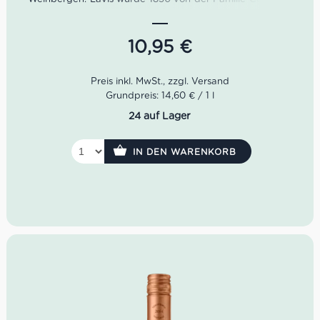
gegründet, ist aber heute eine Genossenschaft unter der
Leitung von Francesco Polastri.
10,95
€
Der Gewürztraminer Classici Trentino von Lavis zeigt sich
im Glas in einem tiefen Goldgelb. Das Bouquet ist füllig,
gut strukturiert und lässt Aromen wie Muskatnuss sowie
Nelken anklingen. Der Geschmack ist umhüllend,
Grundpreis: 14,60 € / 1 l
vollmundig, frisch als auch von ausgewogenem Körper.
24 auf Lager
Farbe: Goldgelb
Geruch: füllig, Muskatnuss, Nelke
IN DEN WARENKORB
Geschmack: umhüllend, vollmundig, frisch
Idealer Versandkarton: 21 Flaschen