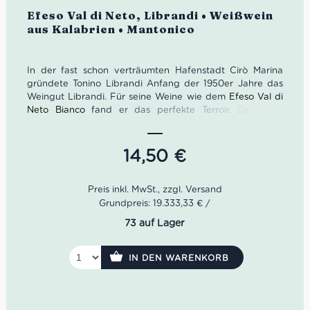
Bewertet
Efeso Val di Neto, Librandi • Weißwein
mit
5.00
von
aus Kalabrien • Mantonico
5
In der fast schon verträumten Hafenstadt Cirò Marina
gründete Tonino Librandi Anfang der 1950er Jahre das
Weingut Librandi. Für seine Weine wie dem
Efeso Val di
Neto Bianco
fand er das perfekte Terroir. Das Meer
schützt die Reben vor der kalabrischen Hitze. Zudem
speichert der lehmige Boden die nötige Feuchte für die
Reben während des heißen Tages.
14,50
€
Der Efeso Val di Neto von Librandi ist ein spätreifender
Mantonico. Nach der Lese wird er zunächst im Barrique
vergoren. Anschließend reift er etwa acht Monate auf der
Grundpreis: 19.333,33 € /
Feinhefe sowie weitere 12 Monate auf der Flasche. Im
73 auf Lager
Glas leuchtet er strohgelb. Zudem offenbart das Bouquet
tropische Noten von reifer Mango, Papaya als auch
Honigmelone. Am Gaumen zeigt sich der Efeso Val di
IN DEN WARENKORB
Neto wunderbar stoffig, frisch sowie vollmundig. Das
Finale ist fruchtig, mineralisch als auch lange anhaltend.
Farbe: Strohgelb