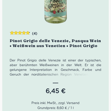
(4)
Bewertet
Pinot Grigio delle Venezie, Pasqua Wein
mit
4.75
• Weißwein aus Venetien • Pinot Grigio
von 5
Der Pinot Grigio delle Venezie ist einer der typischen,
aber berühmten Weißweinen in der Welt.
Er ist die
gelungene Interpretation in Geschmack, Farbe und
Geruch der norditalienischen Region Venetien. Dieser
traditioneller Weißwein ist aus 100% Pinot Grigio
gewonnen. Darüber hinaus haben alle Weine der Traube
Pinot Grigio delle Venezie an Qualität gewonnen, warum
6,45
€
kannst du hier erfahren.
Gekühlt als Aperitif oder als Begleitung zu
Grundpreis: 8,60 € / 1 l