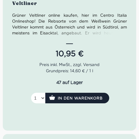
Veltliner
Grüner Veltliner online kaufen, hier im Centro Italia
Onlineshop! Die Rebsorte von dem Weißwein Grüner
Veltliner kommt aus Österreich und wird in Südtirol, am
meistens im Eisacktal, angebaut. Er wird heute dort
angebaut wo damals der heimische Frührote Veltliner
zuhause war. Der Grüner Veltliner mag etwas
tiefgründigere, fruchtbare und warme Böden. Alle diese
10,95
€
Faktoren zählen um ihn als einen Besonderheit der
Südtiroler Weinszene zu machen. Der Grüner Veltliner ist
ein Weißwein mit feinwürzigem Geschmack und
Grundpreis: 14,60 € / 1 l
lebendigem Säure. Seine Farbe ist grünlich bis hellgelb.
An der Nase ist frisch und fruchtig mit Noten von grünem
47 auf Lager
Apfel.
Eigenschaften von dem Weißwein Grüner Veltliner aus
IN DEN WARENKORB
Südtirol:
Farbe: Grünlich bis hellgelb
Geschmack: Lebendige Säure, feinwürzig
Geruch: Frisch, fruchtig, nach grünem Apfel
Idealer Versandkarton: 21 Flaschen