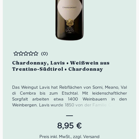
(0)
Bewertet
Chardonnay, Lavis • Weißwein aus
Trentino-Südtirol • Chardonnay
Das Weingut Lavis hat Rebflächen von Sorni, Meano, Val
di Cembra bis zum Etschtal. Mit leidenschaftlicher
Sorgfalt arbeiten etwa 1400 Weinbauern in den
Weinbergen. Lavis wurde 1850 von der Familie Cembran
gegründet, ist aber heute eine Genossenschaft unter der
Leitung von Francesco Polastri.
8,95
€
Farbe: Strohgelb
Geruch: Apfel, Ananas, Walnuss