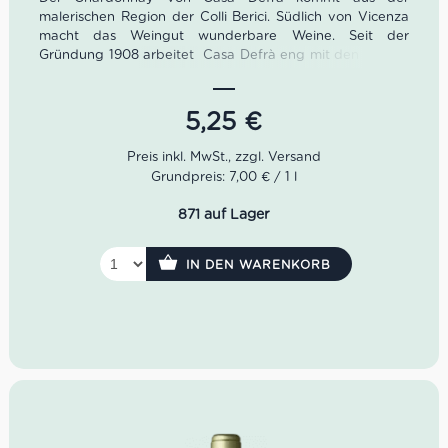
malerischen Region der Colli Berici. Südlich von Vicenza
macht das Weingut wunderbare Weine. Seit der
Gründung 1908 arbeitet Casa Defrà eng mit den lokalen
Weinbauern zusammen. In den Weingärten gedeihen
viele Rebsorten wie Chardonnay, Pinot Grigio als auch
Merlot sowie Cabernet Sauvignon.
5,25
€
Der Chardonnay aus dem Hause Casa Defrà ist ein
trockener Weißwein aus der traumhaften Region Colli
Grundpreis: 7,00 € / 1 l
Berici. Im Glas zeigt sich der Chardonnay mit
blassgrünem Farbton.
871 auf Lager
Farbe: blasses Grün
Geruch: grüne Äpfel, Brotkruste
IN DEN WARENKORB
Geschmack: vollmundig, würzig, trocken