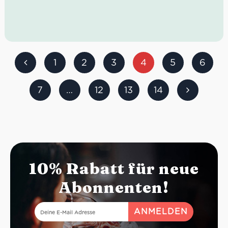
Idealer Versandkarton: 21 Flaschen
1
2
3
4
5
6
7
…
12
13
14
10% Rabatt für neue
Abonnenten!