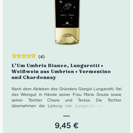
(4)
Bewertet
L’Um Umbria Bianco, Lungarotti •
mit
5.00
von
Weißwein aus Umbrien • Vermentino
5
und Chardonnay
Nach dem Ableben des Gründers Giorgio Lungarotti, fiel
das Weingut in Hände seiner Frau Maria Grazia sowie
seiner Töchter Chiara und Teresa. Die Töchter
übernahmen die Leitung von Lungarotti, was Teresa
Severini zu einer der ersten italienischen Önologinnen
machte.
9,45
€
Der L’Um Umbria Bianco aus dem Hause Lungarotti ist