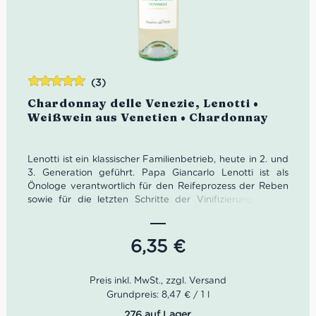
(3)
Bewertet
Chardonnay delle Venezie, Lenotti •
mit
5.00
von
Weißwein aus Venetien • Chardonnay
5
Lenotti ist ein klassischer Familienbetrieb, heute in 2. und
3. Generation geführt. Papa Giancarlo Lenotti ist als
Önologe verantwortlich für den Reifeprozess der Reben
sowie für die letzten Schritte der Vinifizierung. Mama
Marina Lenotti leitet zudem den Verkauf in Italien. Ihr
Sohn Claudio verwaltet und leitet das internationale
Geschäft. Der Chardonnay delle Venezie von Lenotti reift
6,35
€
in den Weinbergen östlich des Gardasees. Der
Chardonnay delle Venezie sollte jung getrunken werden.
Als Begleitung eignet er sich hervorragend zu
Vorspeisen, Fisch vom Grill sowie leichte Antipasti.
Grundpreis: 8,47 € / 1 l
276 auf Lager