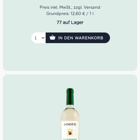
ein spannender Weißwein. Seine Farbe legt sich in einem
blassen Hellgelb ins Glas. In der Nase entfalten sich
Noten von Pfirsich, Zitrusfrüchten, Haselnuss sowie
Grundpreis: 12,60 € / 1 l
weißen Blüten. Am Gaumen zeigt sich der L’U Umbria
77 auf Lager
äußerst frisch, fruchtig, trocken sowie mit angenehmer
Säure begleitet.
IN DEN WARENKORB
Farbe: blasses Hellgelb
Geruch: Pfirsich, Zitrusfrüchte, Haselnuss, weiße
Blüten
Geschmack: frisch, fruchtig, trocken, angenehme
Säure
Idealer Versandkarton: 21 Flaschen