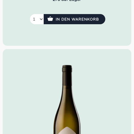
Farbe:
blasses Strohgelb
Geruch:
grüner Apfel, Birne
Geschmack:
trocken, harmonisch
IN DEN WARENKORB