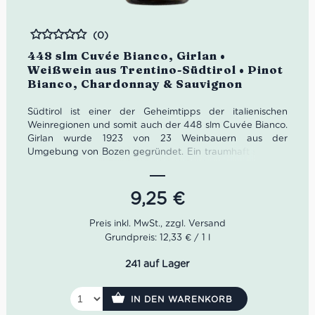
(0)
Bewertet
448 slm Cuvée Bianco, Girlan •
Weißwein aus Trentino-Südtirol • Pinot
Bianco, Chardonnay & Sauvignon
Südtirol ist einer der Geheimtipps der italienischen
Weinregionen und somit auch der 448 slm Cuvée Bianco.
Girlan wurde 1923 von 23 Weinbauern aus der
Umgebung von Bozen gegründet. Ein traumhaft schöner
Bauernhof aus dem 16. Jahrhundert wurde dafür zum
Weingut umfunktioniert.
9,25
€
Die alten Gemäuer der Kellergänge bieten optimale
Bedingungen für die Lagerung der Weine. Heute sind
etwa 200 Winzerfamilien Teil von Girlan. Kellermeister
Grundpreis: 12,33 € / 1 l
Gerhard Kofler pflegt dafür einen regen Austausch.
241 auf Lager
Farbe: Strohgelb, grüne Reflexe
Geruch: tropische Früchte, Stachelbeere, Pfeffer
Geschmack: frisch, mineralisch, angenehme Säure
IN DEN WARENKORB