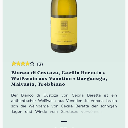
(3)
Bewertet
Bianco di Custoza, Cecilia Beretta •
mit
4.00
Weißwein aus Venetien • Garganega,
von 5
Malvasia, Trebbiano
Der Bianco di Custoza von Cecilia Beretta ist ein
authentischer Weißwein aus Venetien .
In Verona
lassen
sich die Weinberge von Cecilia Beretta der sonnigen
Tagen und Winde vom Gardasee verwöhnen. Dieser
Weißwein besteht aus
35% Trebbiano Toscano, 35%
Garganega, 20% Bianca Fernanda und 10% Malvasia.