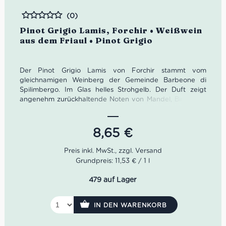
(0)
Bewertet
Pinot Grigio Lamis, Forchir • Weißwein
aus dem Friaul • Pinot Grigio
Der Pinot Grigio Lamis von Forchir stammt vom
gleichnamigen Weinberg der Gemeinde Barbeone di
Spilimbergo. Im Glas helles Strohgelb. Der Duft zeigt
angenehm zurückhaltende Noten von Mandel, Birne und
Nuancen von Kreide. Im Trunk ist der Pinot Grigio Lamis
trocken, sehr harmonisch und mit nur 12% leichtfüßig und
elegant.
8,65
€
Farbe: helles Strohgelb
Geruch: Mandel, Birne, Nuancen von
Grundpreis: 11,53 € / 1 l
Kreide
Geschmack: trocken, harmonisch, elegant
479 auf Lager
Idealer Versandkarton: 21 Flaschen
IN DEN WARENKORB