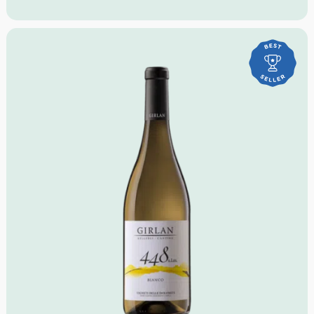
reife Mango, Papaya, Honigmelone
Geruch:
stoffig, frisch, vollmundig,
Geschmack:
mineralisch
Idealer Versandkarton: 21 Flaschen