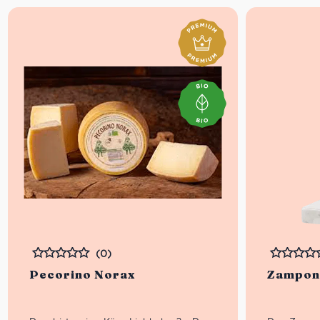
(0)
Bewertet
Bewertet
Pecorino Norax
Zampone