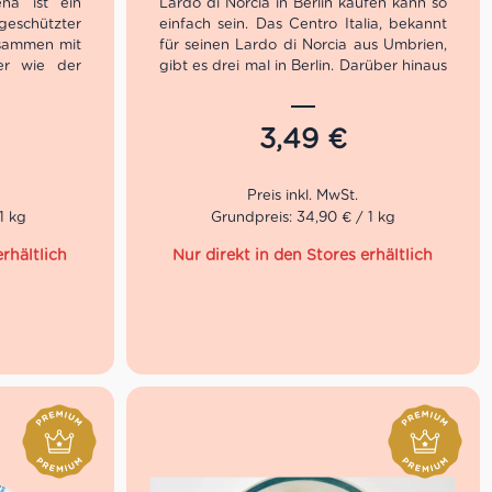
na ist ein
Lardo di Norcia in Berlin kaufen kann so
eschützter
einfach sein. Das Centro Italia, bekannt
sammen mit
für seinen Lardo di Norcia aus Umbrien,
er wie der
gibt es drei mal in Berlin. Darüber hinaus
ahreswende
findest Du in unserer Salumeria eine
n Cotechino
feine Auswahl an frischem Schinken aus
in unserer
Italien, darunter auch diesen Speck, der
3,49
€
n unserer
aus dünn geschnittenem Schweinefett
hergestellt wird.
no aus der
-Romagna in
1 kg
Grundpreis: 34,90 € / 1 kg
permärkten.
 Hersteller:
r 65 Jahren
ellt.