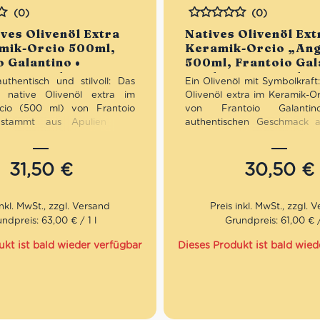
(0)
(0)
Bewertet
ives Olivenöl Extra
Natives Olivenöl Ext
mik-Orcio 500ml,
Keramik-Orcio „Ang
o Galantino •
500ml, Frantoio Gal
t aus Apulien
Feinkost aus Apulie
authentisch und stilvoll: Das
Ein Olivenöl mit Symbolkraft
e native Olivenöl extra im
Olivenöl extra im Keramik-Or
rcio (500 ml) von Frantoio
von Frantoio Galantin
 stammt aus Apulien und
authentischen Geschmack a
rtifizierte Bio-Qualität mit
mit einem liebevoll ge
eller Keramikaufbewahrung.
Keramikgefäß in Engelsform
ausgewogen und optimal vor
ausgewogen und ho
31,50
€
30,50
€
hützt – ideal für bewusste
verarbeitet – optimal vor Lic
e Küche oder als hochwertige
und zugleich dekorativ.
e mit italienischer Seele.
besonderes Geschenk, für
Anlässe oder für alle, die Ol
ndpreis: 63,00 € / 1 l
Grundpreis: 61,00 € /
tt: erhalte beim Kauf von 3
nur verwenden, sondern z
ivenölen Extra 12% Rabatt pro
möchten.
ukt ist bald wieder verfügbar
Dieses Produkt ist bald wied
Mengenrabatt: erhalte beim
nativen Olivenölen Extra 12%
Artikel