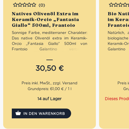
(0)
Bewertet
Bewertet
Natives Olivenöl Extra im
Bio Nat
Keramik-Orcio „Fantasia
im Kera
Giallo“ 500ml, Frantoio
Frantoi
Galantino • Feinkost aus
Feinkos
Sonnige Farbe, mediterraner Charakter:
Natürlich, 
Apulien
Das native Olivenöl extra im Keramik-
biologisch
Orcio „Fantasia Giallo“ 500ml von
Keramik-O
Frantoio Galantino verbindet
Galantino
authentisches Olivenöl aus Apulien mit
vereint ze
einem leuchtend gelben Keramikdesign.
tradition
Fruchtig, ausgewogen und hochwertig
Fruchtig, 
30,50
€
verarbeitet – optimal vor Licht geschützt
Licht gesc
und zugleich ein dekorativer Blickfang.
mediterran
Ideal für die mediterrane Küche, den
Geschenkide
täglichen Genuss oder als fröhliche,
Grundpreis: 61,00 € / 1 l
Gru
stilvolle Geschenkidee.
Mengenraba
nativen Ol
14 auf Lager
Dieses Prod
Mengenrabatt: erhalte beim Kauf von 3
Artikel
nativen Olivenölen Extra 12% Rabatt pro
IN DEN WARENKORB
Artikel