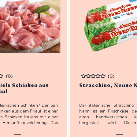
(0)
(0)
Bewertet
iele Schinken aus
Stracchino, Nonno 
aul
alienischen Schinken? Der San
Der italienische Stracchin
inken aus dem Friaul ist einer
Nanni ist ein Frischkäse, d
n Schinken Italiens mit einer
alten handwerklichen Käs
 Herkunftsbezeichnung. Das
hergestellt wird. Dies
sch ist rosarot bis rot und mit
Frischkäse kommt aus dem 
tstreifen durchwachsen. Der
wird super frisch alle zwe