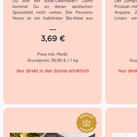
Du bist ein Käse-Liebhaber? Dann
Der Zampo
kommst Du an dieser sardischen
Produkt mi
Spezialität nicht vorbei. Der Pecorino
Angabe. Z
Norax ist ein halbfester Bio-Käse aus
Linsen wi
Schafsmilch mit einem leicht salzigen
insbesond
und würzigen Aroma. Er stammt aus
und oft g
ökologischem Anbau und wird in
findest du
3,69
€
verschiedenen Reifestadien und Größen
als a
hergestellt. Du kannst ihn Dir in unseren
Selbstbedi
Centro Italia Stores frisch aufschneiden
Wir führ
lassen und direkt in unserer Trattoria
italienisc
Grundpreis: 36,90 € / 1 kg
Gru
verzehren.
all unsere
Unser Liefe
Gianni Neg
hochwertige