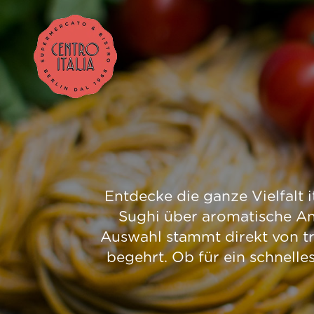
Entdecke die ganze Vielfalt 
Sughi über aromatische Ant
Auswahl stammt direkt von tra
begehrt. Ob für ein schnelles