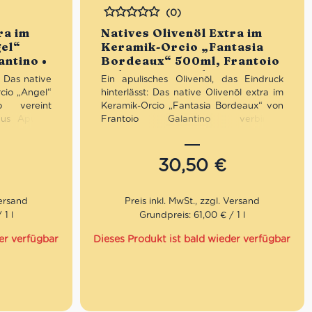
(0)
Bewertet
ra im
Natives Olivenöl Extra im
el“
Keramik-Orcio „Fantasia
antino •
Bordeaux“ 500ml, Frantoio
n
Galantino • Feinkost aus
: Das native
Ein apulisches Olivenöl, das Eindruck
Apulien
cio „Angel“
hinterlässt: Das native Olivenöl extra im
o vereint
Keramik-Orcio „Fantasia Bordeaux“ von
us Apulien
Frantoio Galantino verbindet
stalteten
authentischen Geschmack aus Apulien
. Fruchtig,
mit einem eleganten, bordeauxfarbenen
chwertig
Keramikdesign. Intensiv, fruchtig und
30,50
€
ht geschützt
ausgewogen – geschützt vor Licht und
 Ideal als
stilvoll präsentiert. Perfekt für Genießer,
 festliche
als hochwertiges Geschenk oder als
ivenöl nicht
dekoratives Highlight in der Küche.
 1 l
Grundpreis: 61,00 € / 1 l
elebrieren
Mengenrabatt: erhalte beim Kauf von 3
er verfügbar
Dieses Produkt ist bald wieder verfügbar
nativen Olivenölen Extra 12% Rabatt pro
 Kauf von 3
Artikel
 Rabatt pro