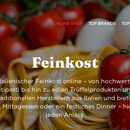
ONLINE SHOP
TOP BRANDS
TOP
Feinkost
italienischer Feinkost online – von hochwer
ipasti bis hin zu edlen Trüffelprodukten 
ditionellen Herstellern aus Italien und biet
 Mittagessen oder ein festliches Dinner – hi
jeden Anlass.