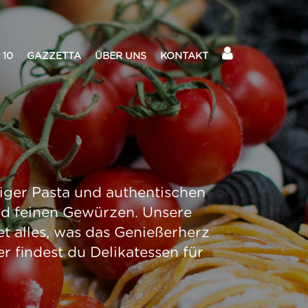
 10
GAZZETTA
ÜBER UNS
KONTAKT
tiger Pasta und authentischen
und feinen Gewürzen. Unsere
et alles, was das Genießerherz
er findest du Delikatessen für