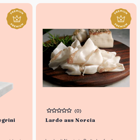
(0)
Bewertet
egrini
Lardo aus Norcia