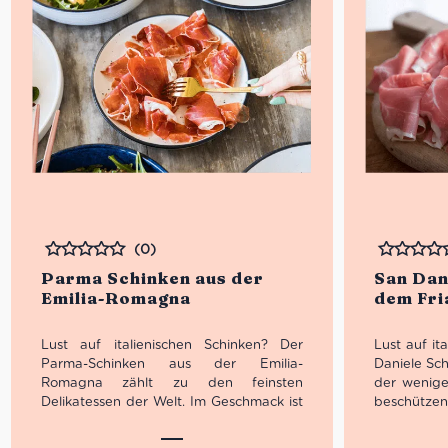
(0)
Bewertet
Bewertet
Parma Schinken aus der
San Dan
Emilia-Romagna
dem Fri
Lust auf italienischen Schinken? Der
Lust auf it
Parma-Schinken aus der Emilia-
Daniele Sch
Romagna zählt zu den feinsten
der wenige
Delikatessen der Welt. Im Geschmack ist
beschützen
er süß, saftig und leicht würzig, sowie
magere Flei
hauchdünn und zart in der Konsistenz.
feinen Fet