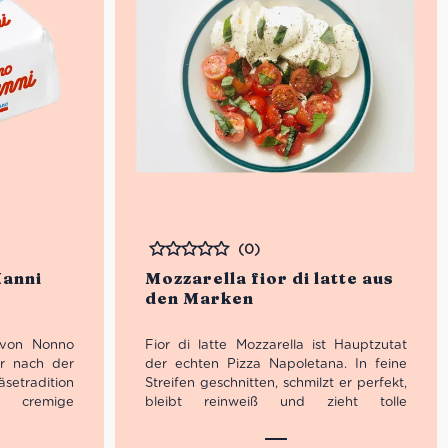
(0)
Bewertet
Nanni
Mozzarella fior di latte aus
den Marken
o von Nonno
Fior di latte Mozzarella ist Hauptzutat
er nach der
der echten Pizza Napoletana. In feine
etradition
Streifen geschnitten, schmilzt er perfekt,
er cremige
bleibt reinweiß und zieht tolle
Veneto und
Pizzafäden. Traditionell ist dieser
i Wochen zu
Kuhmilch-Mozzarella relativ fest. Du