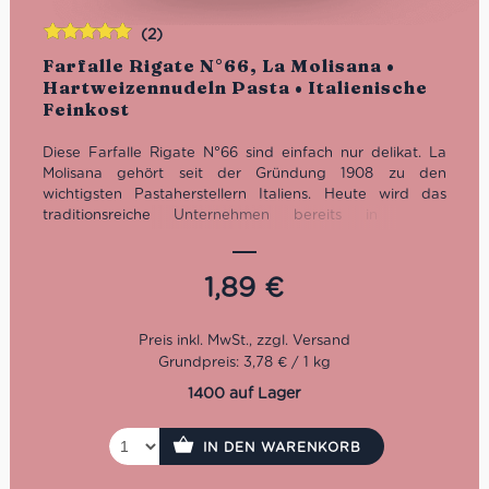
(2)
Bewertet
Farfalle Rigate N°66, La Molisana •
mit
5.00
von
Hartweizennudeln Pasta • Italienische
5
Feinkost
Diese Farfalle Rigate N°66 sind einfach nur delikat. La
Molisana gehört seit der Gründung 1908 zu den
wichtigsten Pastaherstellern Italiens. Heute wird das
traditionsreiche Unternehmen bereits in vierter
Generation von der Familie Ferro geführt.
Kochzeit: 10 Minuten
1,89
€
Packung: 500 g
Grundpreis: 3,78 € / 1 kg
1400 auf Lager
IN DEN WARENKORB