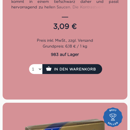
kommt in einem tiefschwarz daher und passt
hervorragend zu hellen Saucen. Die Kontrastverhältnisse,
die dabei enstehen sehen nicht nur gut aus, sie
schmecken dazu auch noch wunderbar. Die schwarzen
Speghetti lassen sich wunderbar mit Fisch oder
3,09
€
Meeresfrüchten kombinieren.
Kochzeit: 10 Minuten
Packung: 500g
Grundpreis: 6,18 € / 1 kg
983 auf Lager
IN DEN WARENKORB