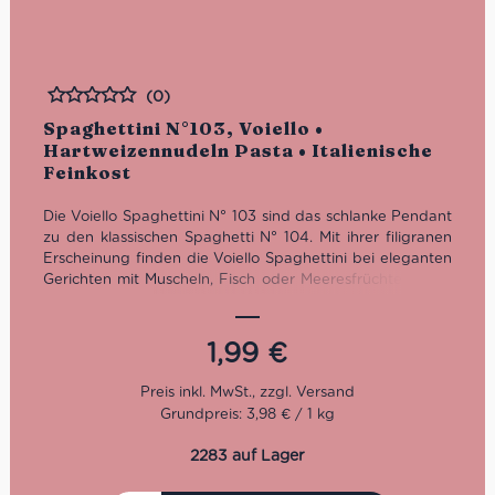
(0)
Bewertet
Spaghettini N°103, Voiello •
Hartweizennudeln Pasta • Italienische
Feinkost
Die Voiello Spaghettini N° 103 sind das schlanke Pendant
zu den klassischen Spaghetti N° 104. Mit ihrer filigranen
Erscheinung finden die Voiello Spaghettini bei eleganten
Gerichten mit Muscheln, Fisch oder Meeresfrüchten ihren
Einsatz. So sind die Voiello N° 103 die beste Wahl für die
Feinschmecker unter uns.
1,99
€
Kochzeit: 8 Minuten
Grundpreis: 3,98 € / 1 kg
2283 auf Lager