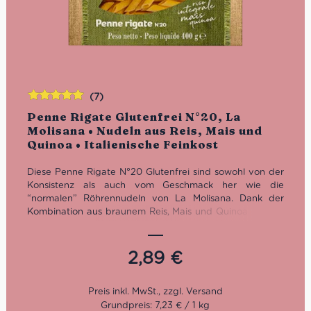
(7)
Bewertet
Penne Rigate Glutenfrei N°20, La
mit
5.00
von
Molisana • Nudeln aus Reis, Mais und
5
Quinoa • Italienische Feinkost
Diese Penne Rigate N°20 Glutenfrei sind sowohl von der
Konsistenz als auch vom Geschmack her wie die
“normalen” Röhrennudeln von La Molisana. Dank der
Kombination aus braunem Reis, Mais und Quinoa können
auch die Personen mit einer Glutenunverträglichkeit in
den Genuss des italienischen Nudel-Klassikers kommen.
Die Bronzezeichnung ist das charakteristische Merkmal
2,89
€
der Pasta von La Molisana. Die poröse Qualität verstärkt
den Geschmack jeder Art von Gewürze und Saucen.
Grundpreis: 7,23 € / 1 kg