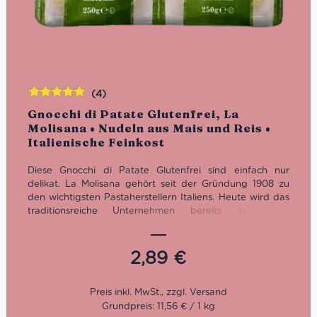
(4)
Bewertet
Gnocchi di Patate Glutenfrei, La
mit
5.00
von
Molisana • Nudeln aus Mais und Reis •
5
Italienische Feinkost
Diese Gnocchi di Patate Glutenfrei sind einfach nur
delikat. La Molisana gehört seit der Gründung 1908 zu
den wichtigsten Pastaherstellern Italiens. Heute wird das
traditionsreiche Unternehmen bereits in vierter
Generation von der Familie Ferro geführt.
Kochzeit: 2 Minuten
2,89
€
Packung: 500 g
Grundpreis: 11,56 € / 1 kg