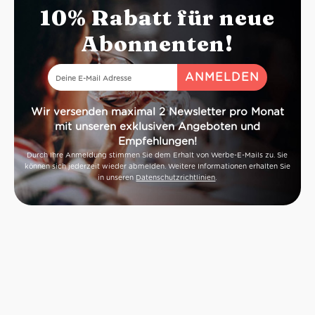
10% Rabatt für neue
Abonnenten!
Wir versenden maximal 2 Newsletter pro Monat
mit unseren exklusiven Angeboten und
Empfehlungen!
Durch Ihre Anmeldung stimmen Sie dem Erhalt von Werbe-E-Mails zu. Sie
können sich jederzeit wieder abmelden. Weitere Informationen erhalten Sie
in unseren
Datenschutzrichtlinien
.