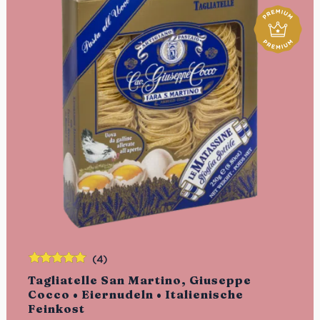
(4)
Bewertet
Tagliatelle San Martino, Giuseppe
mit
5.00
von
Cocco • Eiernudeln • Italienische
5
Feinkost