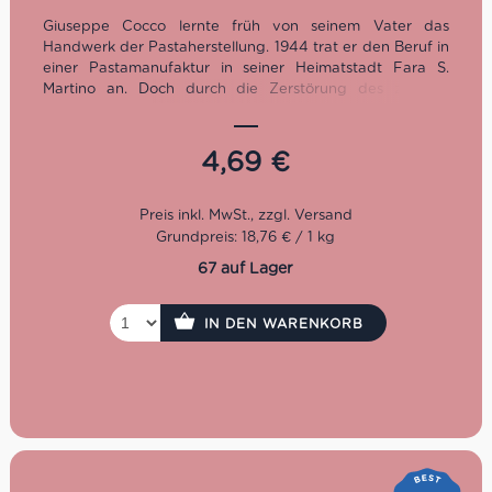
Giuseppe Cocco lernte früh von seinem Vater das
Handwerk der Pastaherstellung. 1944 trat er den Beruf in
einer Pastamanufaktur in seiner Heimatstadt Fara S.
Martino an. Doch durch die Zerstörung des zweiten
Weltkrieges wurde Giuseppes Traum zum
Trümmerhaufen. Zwischen Schutt und Asche rettete er
also die letzten Teile der Pastamaschinen und brachte sie
4,69
€
wieder zum laufen. Und so gründete er seine eigene
Pastamanufaktur, die bis heute erstklassige Pasta wie
diese Tagliatelle San Martino herstellt.
Grundpreis: 18,76 € / 1 kg
67 auf Lager
IN DEN WARENKORB