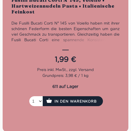
Fusilli Bucati Corti N°145, Voiello •
Hartweizennudeln Pasta • Italienische
Feinkost
Die Fusilli Bucati Corti N° 145 von Voiello haben mit ihrer
schönen Federform die besten Eigenschaften um ganz
viel Geschmack zu transportieren. Gleichzeitig haben die
Fusili Bucati Corti eine spannende Konsistenz. Man
genießt sie am besten al dente mit einer fleischigen
Tomatensoße.
1,99
€
Kochzeit: 10 Minuten
Grundpreis: 3,98 € / 1 kg
611 auf Lager
IN DEN WARENKORB