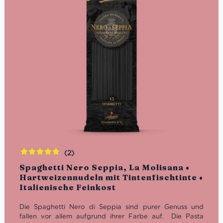
(2)
Bewertet
Spaghetti Nero Seppia, La Molisana •
mit
5.00
von
Hartweizennudeln mit Tintenfischtinte •
5
Italienische Feinkost
Die Spaghetti Nero di Seppia sind purer Genuss und
fallen vor allem aufgrund ihrer Farbe auf. Die Pasta