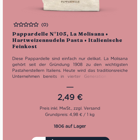
(0)
Bewertet
Pappardelle N°105, La Molisana •
Hartweizennudeln Pasta • Italienische
Feinkost
Diese Pappardelle sind einfach nur delikat. La Molisana
gehört seit der Gründung 1908 zu den wichtigsten
Pastaherstellern Italiens. Heute wird das traditionsreiche
Unternehmen bereits in vierter Generation von der
Familie Ferro geführt.
Kochzeit: 10 Minuten
2,49
€
Packung: 500 g
Grundpreis: 4,98 € / 1 kg
1806 auf Lager