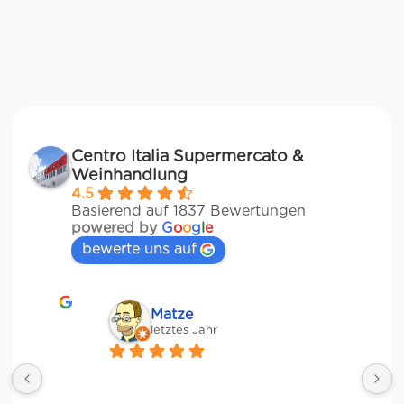
Centro Italia Supermercato &
Weinhandlung
4.5
Basierend auf 1837 Bewertungen
powered by
G
o
o
g
l
e
bewerte uns auf
Matze
letztes Jahr