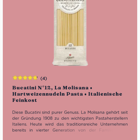
(4)
Bewertet
Bucatini N°12, La Molisana •
mit
4.75
Hartweizennudeln Pasta • Italienische
von 5
Feinkost
Diese Bucatini sind purer Genuss. La Molisana gehört seit
der Gründung 1908 zu den wichtigsten Pastaherstellern
Italiens. Heute wird das traditionsreiche Unternehmen
bereits in vierter Generation von der Familie Ferro
geführt.