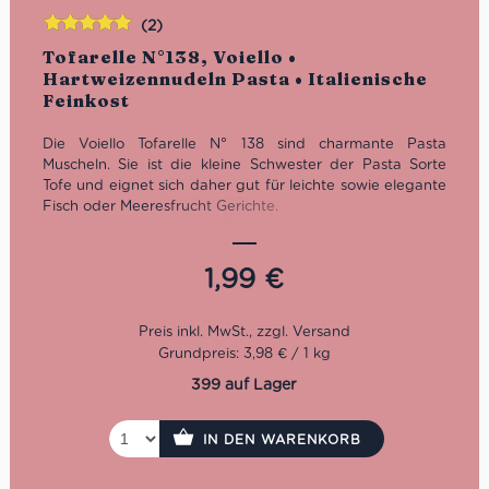
(2)
Bewertet
Tofarelle N°138, Voiello •
mit
5.00
von
Hartweizennudeln Pasta • Italienische
5
Feinkost
Die Voiello Tofarelle N° 138 sind charmante Pasta
Muscheln. Sie ist die kleine Schwester der Pasta Sorte
Tofe und eignet sich daher gut für leichte sowie elegante
Fisch oder Meeresfrucht Gerichte.
Kochzeit: 8 Minuten
1,99
€
Grundpreis: 3,98 € / 1 kg
399 auf Lager
IN DEN WARENKORB