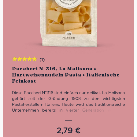
(1)
Bewertet
Paccheri N°316, La Molisana •
mit
5.00
von
Hartweizennudeln Pasta • Italienische
5
Feinkost
Diese Paccheri N°316 sind einfach nur delikat. La Molisana
gehört seit der Gründung 1908 zu den wichtigsten
Pastaherstellern Italiens. Heute wird das traditionsreiche
Unternehmen bereits in vierter Generation von der
Familie Ferro geführt.
Kochzeit: 12 Minuten
2,79
€
Packung: 500 g