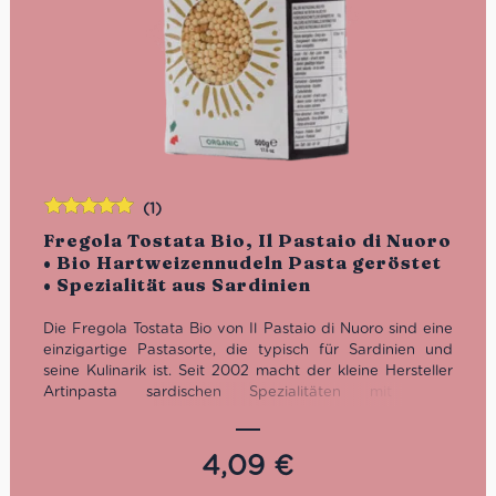
(1)
Bewertet
Fregola Tostata Bio, Il Pastaio di Nuoro
mit
5.00
von
• Bio Hartweizennudeln Pasta geröstet
5
• Spezialität aus Sardinien
Die Fregola Tostata Bio von Il Pastaio di Nuoro sind eine
einzigartige Pastasorte, die typisch für Sardinien und
seine Kulinarik ist. Seit 2002 macht der kleine Hersteller
Artinpasta sardischen Spezialitäten mit dem
traditionellen Bronzeverfahren und Zutaten in Bio
Qualität. Das Sortiment beschränkt sich auf die
bekannten Fegola, Malloreddos als auch frische
4,09
€
Culurgiones und gefüllte Seadas.