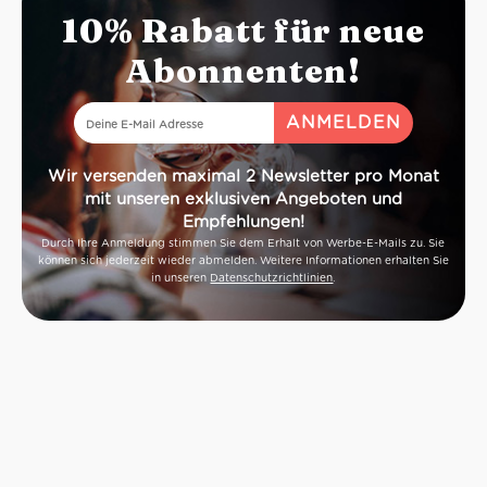
Nettogewicht: 550 g
10% Rabatt für neue
Abtropfgewicht: 365 g
Abonnenten!
Wir versenden maximal 2 Newsletter pro Monat
mit unseren exklusiven Angeboten und
Empfehlungen!
Durch Ihre Anmeldung stimmen Sie dem Erhalt von Werbe-E-Mails zu. Sie
können sich jederzeit wieder abmelden. Weitere Informationen erhalten Sie
in unseren
Datenschutzrichtlinien
.