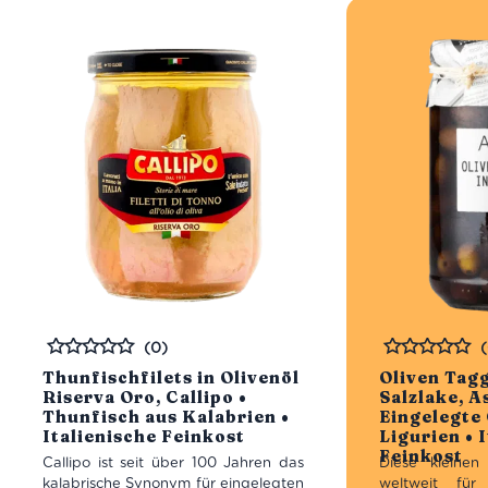
(0)
Bewertet
Bewertet
Thunfischfilets in Olivenöl
Oliven Tagg
Riserva Oro, Callipo •
Salzlake, A
Thunfisch aus Kalabrien •
Eingelegte 
Italienische Feinkost
Ligurien • 
Feinkost
Callipo ist seit über 100 Jahren das
Diese kleinen
kalabrische Synonym für eingelegten
weltweit für 