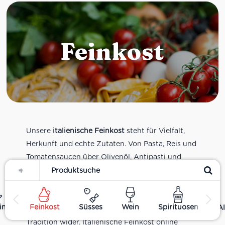
Feinkost
Unsere
italienische Feinkost
steht für Vielfalt,
Herkunft und echte Zutaten. Von Pasta, Reis und
Tomatensaucen über Olivenöl, Antipasti und
Filter
Pesto bis zu Balsamico und Spezialitäten aus
verschiedenen Regionen Italiens. Alle Produkte
sind Teil unseres realen Supermarkt-Sortiments
ing
Feinkost
Süsses
Wein
Spirituosen
Al
und spiegeln italienische Alltagsküche und
Tradition wider. Italienische Feinkost online