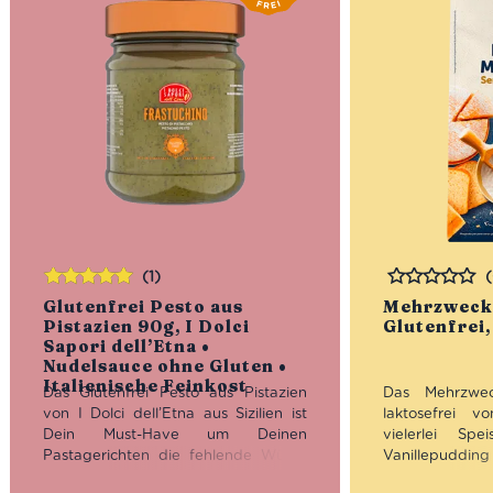
(1)
Bewertet
Bewertet
Glutenfrei Pesto aus
Mehrzweck
mit
5.00
von
Pistazien 90g, I Dolci
Glutenfrei,
5
Sapori dell’Etna •
Nudelsauce ohne Gluten •
Italienische Feinkost
Das Glutenfrei Pesto aus Pistazien
Das Mehrzwec
von I Dolci dell’Etna aus Sizilien ist
laktosefrei v
Dein Must-Have um Deinen
vielerlei Sp
Pastagerichten die fehlende Würze
Vanillepuddin
zu geben.
Ideal auch als
Bratteig b