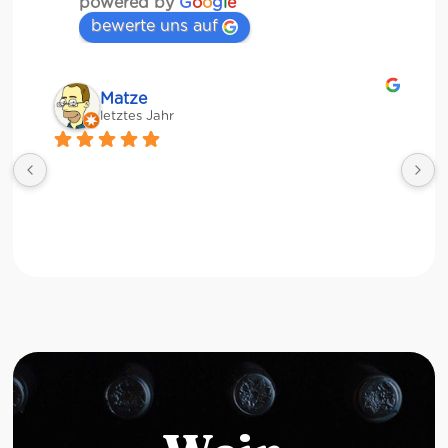
powered by
G
o
o
g
l
e
bewerte uns auf
Matze
letztes Jahr